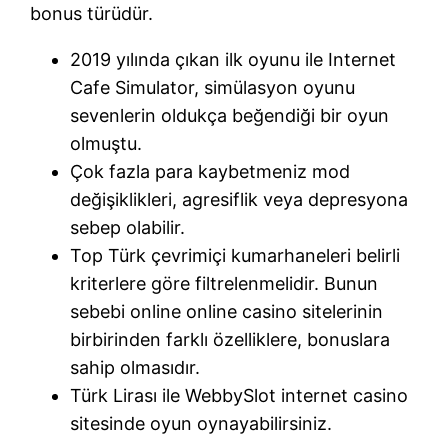
bonus türüdür.
2019 yılında çıkan ilk oyunu ile Internet
Cafe Simulator, simülasyon oyunu
sevenlerin oldukça beğendiği bir oyun
olmuştu.
Çok fazla para kaybetmeniz mod
değişiklikleri, agresiflik veya depresyona
sebep olabilir.
Top Türk çevrimiçi kumarhaneleri belirli
kriterlere göre filtrelenmelidir. Bunun
sebebi online online casino sitelerinin
birbirinden farklı özelliklere, bonuslara
sahip olmasıdır.
Türk Lirası ile WebbySlot internet casino
sitesinde oyun oynayabilirsiniz.