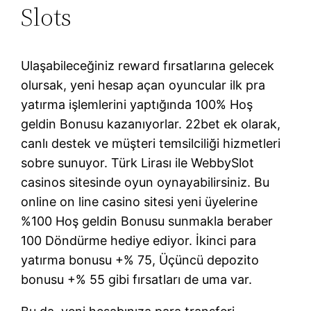
Slots
Ulaşabileceğiniz reward fırsatlarına gelecek
olursak, yeni hesap açan oyuncular ilk pra
yatırma işlemlerini yaptığında 100% Hoş
geldin Bonusu kazanıyorlar. 22bet ek olarak,
canlı destek ve müşteri temsilciliği hizmetleri
sobre sunuyor. Türk Lirası ile WebbySlot
casinos sitesinde oyun oynayabilirsiniz. Bu
online on line casino sitesi yeni üyelerine
%100 Hoş geldin Bonusu sunmakla beraber
100 Döndürme hediye ediyor. İkinci para
yatırma bonusu +% 75, Üçüncü depozito
bonusu +% 55 gibi fırsatları de uma var.