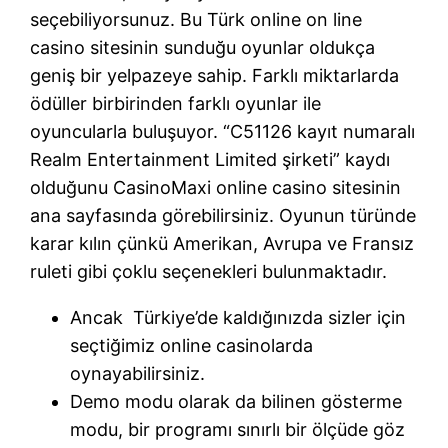
seçebiliyorsunuz. Bu Türk online on line
casino sitesinin sunduğu oyunlar oldukça
geniş bir yelpazeye sahip. Farklı miktarlarda
ödüller birbirinden farklı oyunlar ile
oyuncularla buluşuyor. “C51126 kayıt numaralı
Realm Entertainment Limited şirketi” kaydı
olduğunu CasinoMaxi online casino sitesinin
ana sayfasında görebilirsiniz. Oyunun türünde
karar kılın çünkü Amerikan, Avrupa ve Fransız
ruleti gibi çoklu seçenekleri bulunmaktadır.
Ancak Türkiye’de kaldığınızda sizler için
seçtiğimiz online casinolarda
oynayabilirsiniz.
Demo modu olarak da bilinen gösterme
modu, bir programı sınırlı bir ölçüde göz