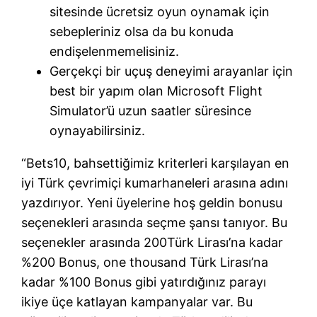
sitesinde ücretsiz oyun oynamak için
sebepleriniz olsa da bu konuda
endişelenmemelisiniz.
Gerçekçi bir uçuş deneyimi arayanlar için
best bir yapım olan Microsoft Flight
Simulator’ü uzun saatler süresince
oynayabilirsiniz.
“Bets10, bahsettiğimiz kriterleri karşılayan en
iyi Türk çevrimiçi kumarhaneleri arasına adını
yazdırıyor. Yeni üyelerine hoş geldin bonusu
seçenekleri arasında seçme şansı tanıyor. Bu
seçenekler arasında 200Türk Lirası’na kadar
%200 Bonus, one thousand Türk Lirası’na
kadar %100 Bonus gibi yatırdığınız parayı
ikiye üçe katlayan kampanyalar var. Bu