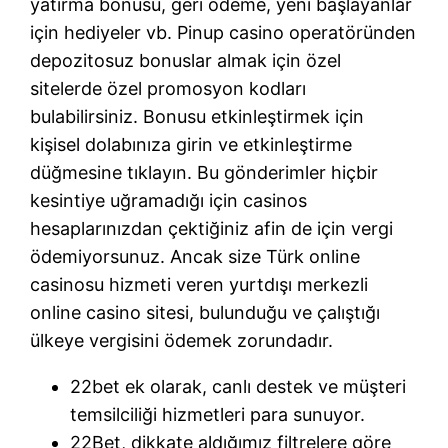
yatırma bonusu, geri ödeme, yeni başlayanlar
için hediyeler vb. Pinup casino operatöründen
depozitosuz bonuslar almak için özel
sitelerde özel promosyon kodları
bulabilirsiniz. Bonusu etkinleştirmek için
kişisel dolabınıza girin ve etkinleştirme
düğmesine tıklayın. Bu gönderimler hiçbir
kesintiye uğramadığı için casinos
hesaplarınızdan çektiğiniz afin de için vergi
ödemiyorsunuz. Ancak size Türk online
casinosu hizmeti veren yurtdışı merkezli
online casino sitesi, bulunduğu ve çalıştığı
ülkeye vergisini ödemek zorundadır.
22bet ek olarak, canlı destek ve müşteri
temsilciliği hizmetleri para sunuyor.
22Bet, dikkate aldığımız filtrelere göre