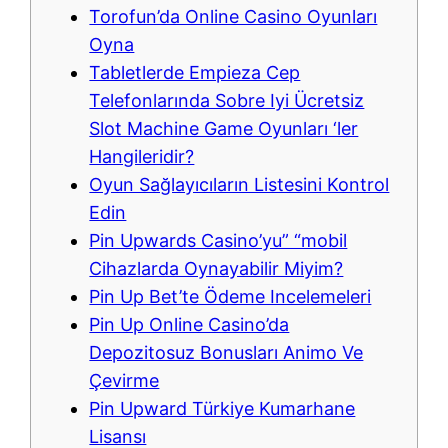
Torofun’da Online Casino Oyunları
Oyna
Tabletlerde Empieza Cep
Telefonlarında Sobre Iyi Ücretsiz
Slot Machine Game Oyunları ‘ler
Hangileridir?
Oyun Sağlayıcıların Listesini Kontrol
Edin
Pin Upwards Casino’yu” “mobil
Cihazlarda Oynayabilir Miyim?
Pin Up Bet’te Ödeme Incelemeleri
Pin Up Online Casino’da
Depozitosuz Bonusları Animo Ve
Çevirme
Pin Upward Türkiye Kumarhane
Lisansı