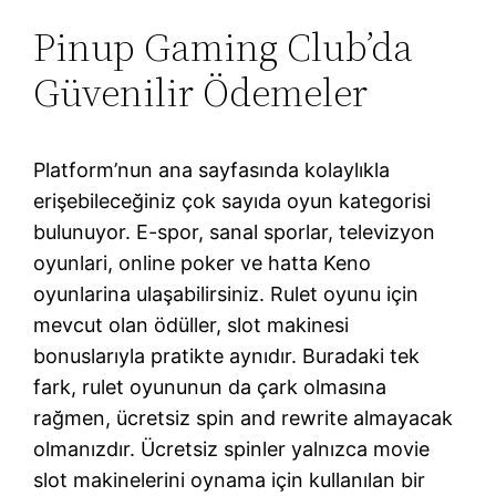
Pinup Gaming Club’da
Güvenilir Ödemeler
Platform’nun ana sayfasında kolaylıkla
erişebileceğiniz çok sayıda oyun kategorisi
bulunuyor. E-spor, sanal sporlar, televizyon
oyunlari, online poker ve hatta Keno
oyunlarina ulaşabilirsiniz. Rulet oyunu için
mevcut olan ödüller, slot makinesi
bonuslarıyla pratikte aynıdır. Buradaki tek
fark, rulet oyununun da çark olmasına
rağmen, ücretsiz spin and rewrite almayacak
olmanızdır. Ücretsiz spinler yalnızca movie
slot makinelerini oynama için kullanılan bir