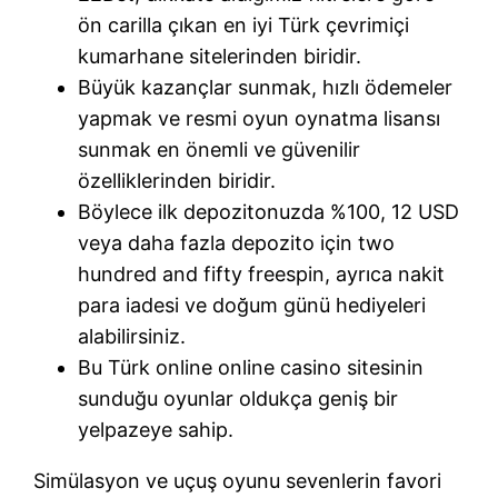
ön carilla çıkan en iyi Türk çevrimiçi
kumarhane sitelerinden biridir.
Büyük kazançlar sunmak, hızlı ödemeler
yapmak ve resmi oyun oynatma lisansı
sunmak en önemli ve güvenilir
özelliklerinden biridir.
Böylece ilk depozitonuzda %100, 12 USD
veya daha fazla depozito için two
hundred and fifty freespin, ayrıca nakit
para iadesi ve doğum günü hediyeleri
alabilirsiniz.
Bu Türk online online casino sitesinin
sunduğu oyunlar oldukça geniş bir
yelpazeye sahip.
Simülasyon ve uçuş oyunu sevenlerin favori