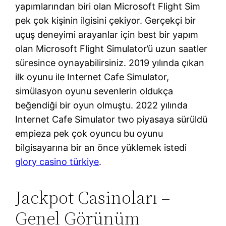
yapımlarından biri olan Microsoft Flight Sim
pek çok kişinin ilgisini çekiyor. Gerçekçi bir
uçuş deneyimi arayanlar için best bir yapım
olan Microsoft Flight Simulator’ü uzun saatler
süresince oynayabilirsiniz. 2019 yılında çıkan
ilk oyunu ile Internet Cafe Simulator,
simülasyon oyunu sevenlerin oldukça
beğendiği bir oyun olmuştu. 2022 yılında
Internet Cafe Simulator two piyasaya sürüldü
empieza pek çok oyuncu bu oyunu
bilgisayarına bir an önce yüklemek istedi
glory casino türkiye
.
Jackpot Casinoları –
Genel Görünüm