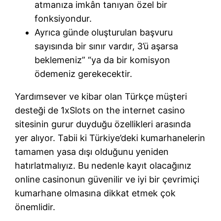
atmanıza imkân tanıyan özel bir
fonksiyondur.
Ayrıca günde oluşturulan başvuru
sayısında bir sınır vardır, 3’ü aşarsa
beklemeniz” “ya da bir komisyon
ödemeniz gerekecektir.
Yardımsever ve kibar olan Türkçe müşteri
desteği de 1xSlots on the internet casino
sitesinin gurur duyduğu özellikleri arasında
yer alıyor. Tabii ki Türkiye’deki kumarhanelerin
tamamen yasa dışı olduğunu yeniden
hatırlatmalıyız. Bu nedenle kayıt olacağınız
online casinonun güvenilir ve iyi bir çevrimiçi
kumarhane olmasına dikkat etmek çok
önemlidir.