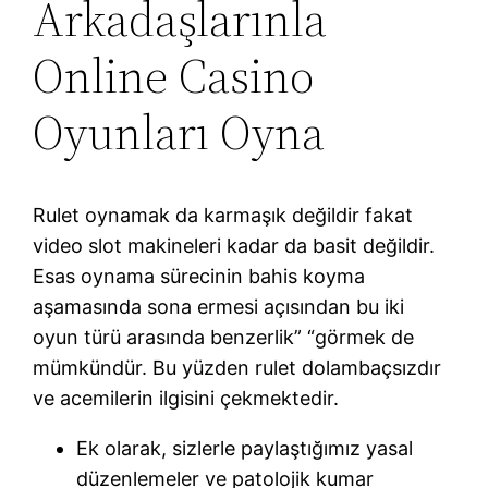
Arkadaşlarınla
Online Casino
Oyunları Oyna
Rulet oynamak da karmaşık değildir fakat
video slot makineleri kadar da basit değildir.
Esas oynama sürecinin bahis koyma
aşamasında sona ermesi açısından bu iki
oyun türü arasında benzerlik” “görmek de
mümkündür. Bu yüzden rulet dolambaçsızdır
ve acemilerin ilgisini çekmektedir.
Ek olarak, sizlerle paylaştığımız yasal
düzenlemeler ve patolojik kumar