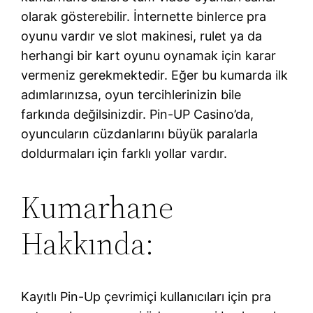
olarak gösterebilir. İnternette binlerce pra
oyunu vardır ve slot makinesi, rulet ya da
herhangi bir kart oyunu oynamak için karar
vermeniz gerekmektedir. Eğer bu kumarda ilk
adımlarınızsa, oyun tercihlerinizin bile
farkında değilsinizdir. Pin-UP Casino’da,
oyuncuların cüzdanlarını büyük paralarla
doldurmaları için farklı yollar vardır.
Kumarhane
Hakkında:
Kayıtlı Pin-Up çevrimiçi kullanıcıları için pra