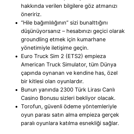
hakkında verilen bilgilere göz atmanızı
öneririz.
“Hile bağımlılığının” sizi bunalttığını
düşünüyorsanız – hesabınızı geçici olarak
groundling etmek için kumarhane
yönetimiyle iletişime geçin.
Euro Truck Sim 2 (ETS2) empieza
American Truck Simulator, tüm Dünya
çapında oynanan ve kendine has, özel
bir kitlesi olan oyunlardır.
Bunun yanında 2300 Türk Lirası Canlı
Casino Bonusu sizleri bekliyor olacak.
Torofun, güvenli ödeme yöntemleriyle
oyun parası satın alma empieza gerçek
paralı oyunlara katılma esnekliği sağlar.