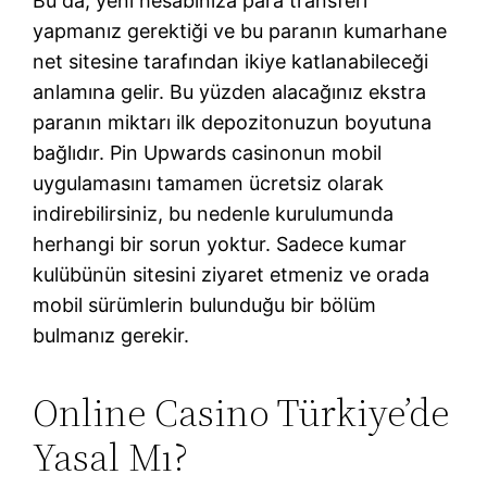
Bu da, yeni hesabınıza para transferi
yapmanız gerektiği ve bu paranın kumarhane
net sitesine tarafından ikiye katlanabileceği
anlamına gelir. Bu yüzden alacağınız ekstra
paranın miktarı ilk depozitonuzun boyutuna
bağlıdır. Pin Upwards casinonun mobil
uygulamasını tamamen ücretsiz olarak
indirebilirsiniz, bu nedenle kurulumunda
herhangi bir sorun yoktur. Sadece kumar
kulübünün sitesini ziyaret etmeniz ve orada
mobil sürümlerin bulunduğu bir bölüm
bulmanız gerekir.
Online Casino Türkiye’de
Yasal Mı?