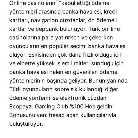
Online casinoların” “kabul ettiği ödeme
yöntemleri arasında banka havalesi, kredi
kartları, navigation cüzdanlar, ön ödemeli
kartlar ve cepbank bulunuyor. Türk on-line
casinolarına para yatırırken ve çekerken
oyuncuların en popüler seçimi banka havalesi
oluyor. Eskisinden çok daha hızlı olduğu için
ve elbette yüksek işlem limitleri sunduğu için
banka havalesi halen en güvenilen ödeme
yöntemlerinin başında geliyor. Bunun yanında
Türk oyuncuların sobre sık kullandığı diğer
ödeme yöntemi ise elektronik cüzdan
Ecopayz. Gaming Club %100 Hoş geldin
Bonusunu yeni hesap açan kullanıcılarıyla
buluşturuyor.