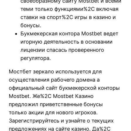
своеобразному сайту Mostbet и всеми
теми только функциями%2C включая
ставки на спорт%2C игры в казино и
бонусы.
Букмекерская контора Mostbet ведет
игорную деятельность в основании
лицензии спасась проверенного
регулятора.
Мостбет зеркало используется для
осуществления рабочего домена а
официальный сайт букмекерской конторы
Mostbet. Же%2C Mostbet Казино
предложил приветственные бонусы
только акции для нового игроков.
Зарегистрируйтесь и узнайте о текущих
предложениях на сайте казино. Да%2C