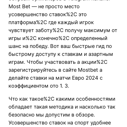
Most Bet — не просто место
усовершенство ставок%2C это
платформа%2C где каждый игрок
чувствует заботу%2C получу максимум от
игры и%2C конечно%2C определенный
шанс на победу. Вот ваш быстрые гид по
быстрому доступу к ставкам и азартным
играм. Чтобы участвовать а акции%2C
зарегистрируйтесь в сайте Mostbet а
делайте ставки на матчи Евро 2024 с
коэффициентом ото 1. 3.
Что как такое%2C какими особенностями
обладает такая методика и насколько так
безопасно мы допустим в обзоре.
Усовершенство ставок на спорт удобнее