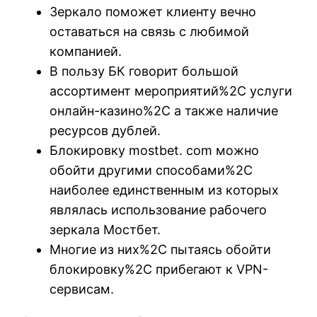
Зеркало поможет клиенту вечно
оставаться на связь с любимой
компанией.
В пользу БК говорит большой
ассортимент мероприятий%2C услуги
онлайн-казино%2C а также наличие
ресурсов дублей.
Блокировку mostbet. com можно
обойти другими способами%2C
наиболее единственным из которых
являлась использование рабочего
зеркала Мостбет.
Многие из них%2C пытаясь обойти
блокировку%2C прибегают к VPN-
сервисам.