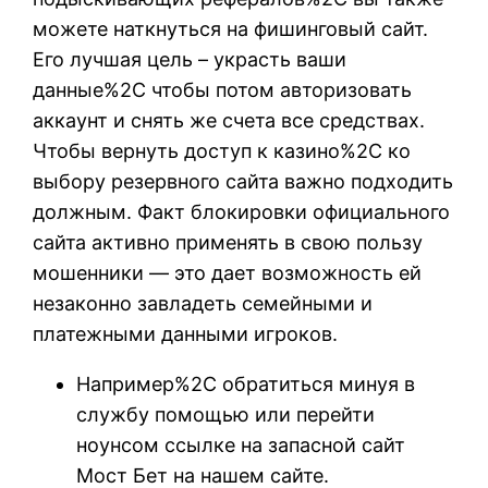
можете наткнуться на фишинговый сайт.
Его лучшая цель – украсть ваши
данные%2C чтобы потом авторизовать
аккаунт и снять же счета все средствах.
Чтобы вернуть доступ к казино%2C ко
выбору резервного сайта важно подходить
должным. Факт блокировки официального
сайта активно применять в свою пользу
мошенники — это дает возможность ей
незаконно завладеть семейными и
платежными данными игроков.
Например%2C обратиться минуя в
службу помощью или перейти
ноунсом ссылке на запасной сайт
Мост Бет на нашем сайте.