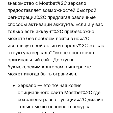
знакомство с Mostbet%2C зеркало
предоставляет возможностей быстрой
регистрации%2C предлагая различные
способы активации аккаунта. Если и у вас
только есть аккаунт%2C пребезбожно
можете без проблем войти в но%2C
используя свой логин и пароль%2C же как
структура зеркала” “вконец повторяет
оригинальный сайт. Доступ к
букмекерским конторам в интернете
может иногда быть ограничен.
Зеркало — это точная копия
официального сайта Mostbet%2C где
сохранены равно функции%2C дизайн
только меню основного ресурса.