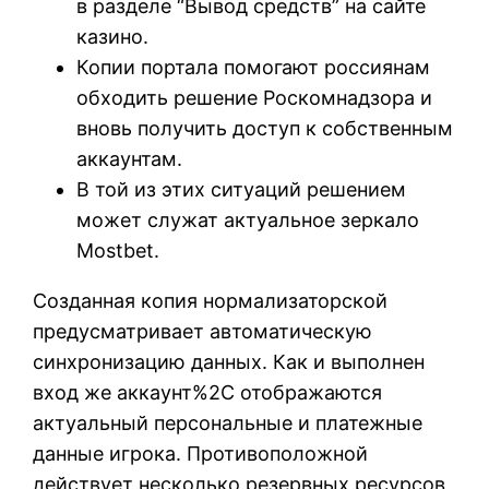
в разделе “Вывод средств” на сайте
казино.
Копии портала помогают россиянам
обходить решение Роскомнадзора и
вновь получить доступ к собственным
аккаунтам.
В той из этих ситуаций решением
может служат актуальное зеркало
Mostbet.
Созданная копия нормализаторской
предусматривает автоматическую
синхронизацию данных. Как и выполнен
вход же аккаунт%2C отображаются
актуальный персональные и платежные
данные игрока. Противоположной
действует несколько резервных ресурсов