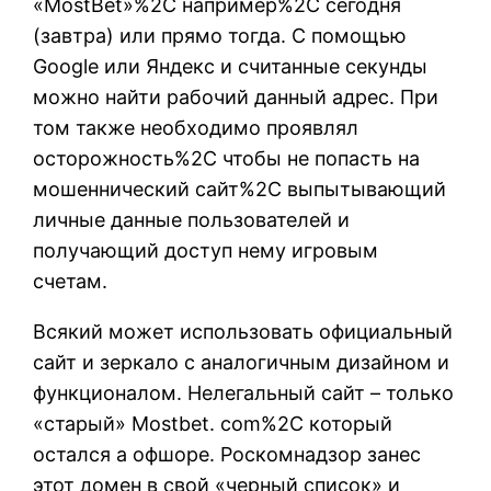
«MostBet»%2C например%2C сегодня
(завтра) или прямо тогда. С помощью
Google или Яндекс и считанные секунды
можно найти рабочий данный адрес. При
том также необходимо проявлял
осторожность%2C чтобы не попасть на
мошеннический сайт%2C выпытывающий
личные данные пользователей и
получающий доступ нему игровым
счетам.
Всякий может использовать официальный
сайт и зеркало с аналогичным дизайном и
функционалом. Нелегальный сайт – только
«старый» Mostbet. com%2C который
остался а офшоре. Роскомнадзор занес
этот домен в свой «черный список» и