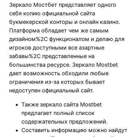
Зеркало Мостбет представляет одного
себя копию официальной сайта
букмекерской конторы и онлайн казино.
Платформа обладает чем же самым
дизайном%2C функционалом и делаю для
игроков доступными все азартные
забавы%2C представленные на
большинства ресурсе. Зеркало Mostbet
дает возможность обходили любые
ограничения из-за которых бывает
недоступен официальный сайт.
Также зеркало сайта Mostbet
предлагает полный список
содержательных предложений.
Составить информацию можно найдут