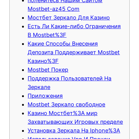
поленитесь Нашим Сайтом
Mostbet-az45 Com
Мостбет Зеркало Для Казино
Есть Ли Какие-либо Ограничения
В Mostbet%3F
Какие Способы Внесения
Депозита Поддерживает Mostbet
Казино%3F
Mostbet Покер
Поддержка Пользователей На
Зеркале
Приложения
Mostbet Зеркало свободное
Казино Мостбет%3A мир
Захватывающих Игровых пределе
Установка Зеркала На Iphone%3A