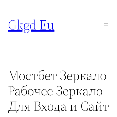
Skip
to
Gkgd Eu
content
Мостбет Зеркало
Рабочее Зеркало
Для Входа и Сайт