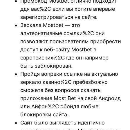
Промокод Mostbet отлично подходит
ддя вас%2C если вы хотите впервые
зарегистрироваться на сайте.
Зеркала Mostbet — это
альтернативные ссылки%2C они
позволяют пользователям приобрести
доступ к веб-сайту Mostbet в
европейских%2C где он например
быть заблокирован.
Пройдя вопреки ссылке на актуально
зеркало казино%2C пребезбожно
сможете без вопросов скачать
приложение Most Bet на свой Андроид
или Айфон%2C обойдя любые
блокировки сайта.
Сайт было выглядеть идентично