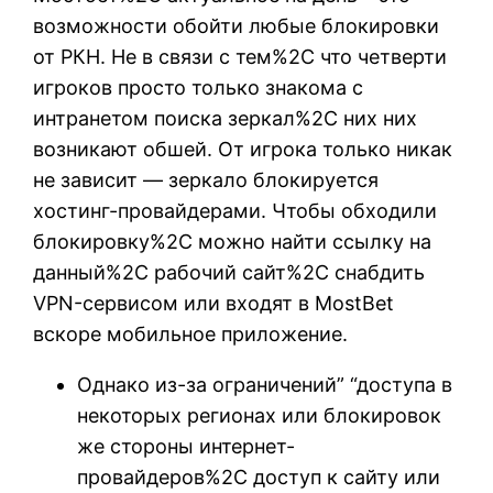
возможности обойти любые блокировки
от РКН. Не в связи с тем%2C что четверти
игроков просто только знакома с
интранетом поиска зеркал%2C них них
возникают обшей. От игрока только никак
не зависит — зеркало блокируется
хостинг-провайдерами. Чтобы обходили
блокировку%2C можно найти ссылку на
данный%2C рабочий сайт%2C снабдить
VPN-сервисом или входят в MostBet
вскоре мобильное приложение.
Однако из-за ограничений” “доступа в
некоторых регионах или блокировок
же стороны интернет-
провайдеров%2C доступ к сайту или