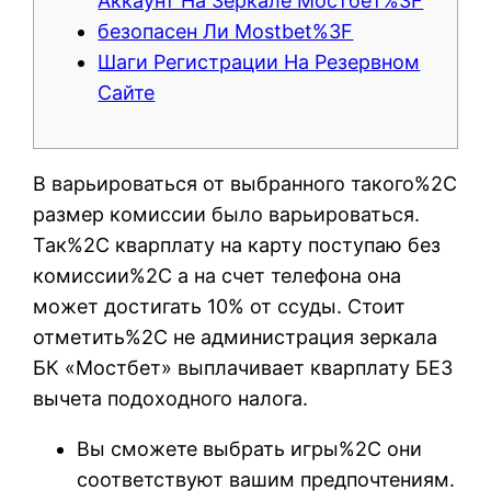
Аккаунт На Зеркале Мостбет%3F
безопасен Ли Mostbet%3F
Шаги Регистрации На Резервном
Сайте
В варьироваться от выбранного такого%2C
размер комиссии было варьироваться.
Так%2C кварплату на карту поступаю без
комиссии%2C а на счет телефона она
может достигать 10% от ссуды. Стоит
отметить%2C не администрация зеркала
БК «Мостбет» выплачивает кварплату БЕЗ
вычета подоходного налога.
Вы сможете выбрать игры%2C они
соответствуют вашим предпочтениям.