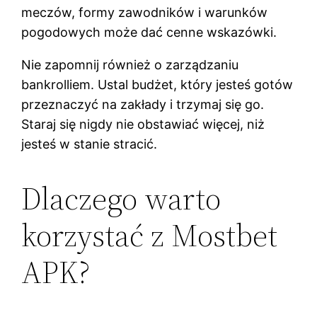
meczów, formy zawodników i warunków
pogodowych może dać cenne wskazówki.
Nie zapomnij również o zarządzaniu
bankrolliem. Ustal budżet, który jesteś gotów
przeznaczyć na zakłady i trzymaj się go.
Staraj się nigdy nie obstawiać więcej, niż
jesteś w stanie stracić.
Dlaczego warto
korzystać z Mostbet
APK?