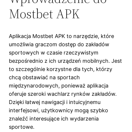
Mostbet APK
Aplikacja Mostbet APK to narzędzie, które
umożliwia graczom dostęp do zakładów
sportowych w czasie rzeczywistym
bezpośrednio z ich urządzeń mobilnych. Jest
to szczególnie korzystne dla tych, którzy
chcą obstawiać na sportach
międzynarodowych, ponieważ aplikacja
oferuje szeroki wachlarz rynków zakładów.
Dzięki łatwej nawigacji i intuicyjnemu
interfejsowi, użytkownicy mogą szybko
znaleźć interesujące ich wydarzenia
sportowe.