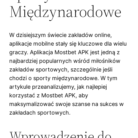
Międzynarodowe
W dzisiejszym świecie zakładów online,
aplikacje mobilne stały się kluczowe dla wielu
graczy. Aplikacja Mostbet APK jest jedną z
najbardziej popularnych wśród miłośników
zakładów sportowych, szczególnie jeśli
chodzi o sporty międzynarodowe. W tym
artykule przeanalizujemy, jak najlepiej
korzystać z Mostbet APK, aby
maksymalizować swoje szanse na sukces w
zakładach sportowych.
Wprowadzenie do