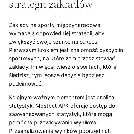
strategii zakładów
Zakłady na sporty międzynarodowe
wymagają odpowiedniej strategii, aby
zwiększyć swoje szanse na sukces.
Pierwszym krokiem jest znajomość dyscyplin
sportowych, na które zamierzasz stawiać
zakłady. Im więcej wiesz o sportach, które
śledzisz, tym lepsze decyzje będziesz
podejmować.
Kolejnym ważnym elementem jest analiza
statystyk. Mostbet APK oferuje dostęp do
zaawansowanych statystyk, które mogą
pomóc w przewidywaniu wyników.
Przeanalizowanie wyników poprzednich