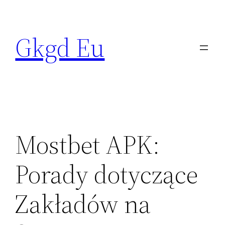
Skip
to
Gkgd Eu
content
Mostbet APK:
Porady dotyczące
Zakładów na