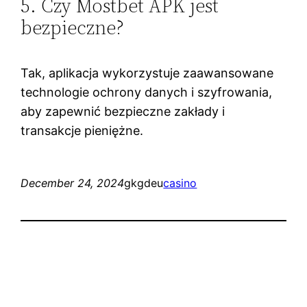
5. Czy Mostbet APK jest
bezpieczne?
Tak, aplikacja wykorzystuje zaawansowane
technologie ochrony danych i szyfrowania,
aby zapewnić bezpieczne zakłady i
transakcje pieniężne.
December 24, 2024
gkgdeu
casino