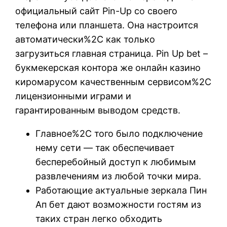
официальный сайт Pin-Up со своего
телефона или планшета. Она настроится
автоматически%2C как только
загрузиться главная страница. Pin Up bet –
букмекерская контора же онлайн казино
киромарусом качественным сервисом%2C
лицензионными играми и
гарантированным выводом средств.
Главное%2C того было подключение
нему сети — так обеспечивает
бесперебойный доступ к любимым
развлечениям из любой точки мира.
Работающие актуальные зеркала Пин
Ап бет дают возможности гостям из
таких стран легко обходить