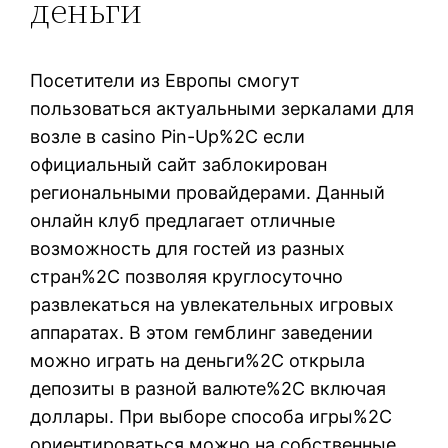
деньги
Посетители из Европы смогут
пользоваться актуальными зеркалами для
возле в casino Pin-Up%2C если
официальный сайт заблокирован
региональными провайдерами. Данный
онлайн клуб предлагает отличные
возможность для гостей из разных
стран%2C позволяя круглосуточно
развлекаться на увлекательных игровых
аппаратах. В этом гемблинг заведении
можно играть на деньги%2C открыла
депозиты в разной валюте%2C включая
доллары. При выборе способа игры%2C
ориентироваться можно на собственные