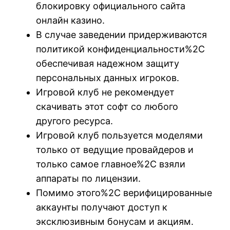
блокировку официального сайта
онлайн казино.
В случае заведении придерживаются
политикой конфиденциальности%2C
обеспечивая надежном защиту
персональных данных игроков.
Игровой клуб не рекомендует
скачивать этот софт со любого
другого ресурса.
Игровой клуб пользуется моделями
только от ведущие провайдеров и
только самое главное%2C взяли
аппараты по лицензии.
Помимо этого%2C верифицированные
аккаунты получают доступ к
эксклюзивным бонусам и акциям.