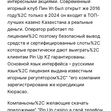
интересными акциями. Современный
игорный клуб Пин Уп был открыт же 2016
году%2C только в 2024 он входит в ТОП-
лучших казино Казахстана а реальные
деньги. Оператор работает по
лицензии%2C поэтому безопасный вывод
средств и сертифицированные слоты%2C
которые практически дают выиграть%2C
клиентам Pin Up KZ гарантированы.
Основной язык интерфейса – русскими
язык%2C лицензия выдана известным
игорным регулятором%2C” “его компания
зарегистрирована же юрисдикции
Кюрасао.
Компаньоны%2C желающие скачать
приложение” “Pin Up casino а свой телефон