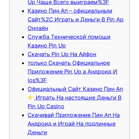
Up Чаще Всего выиграем%3F
Казино Пин Ап – официальным
Сайт%2C Играть и Деньги В Pin Ap
Онлайн
Служба Технической помощи
Казино Pin Up
Скачать Pin Up На Айфон
только Скачать Официальное
Приложение Pin Up а Андроид И
Ios%3F
Официальный Сайт Казино Пин Ап
Играть На настоящие Деньги В
Pin Up Casino
Скачивай Приложение Пин Ап На
Андроид и Играй На подлинные
Деньги