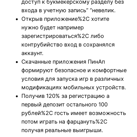
доступ к букмекерскому разделу без
входа в учетную запись” “невелик.
Открыв приложение%2C хотите
нужно будет например
зарегистрироваться%2C либо
контрубийство вход в сохранялся
аккаунт.
Скачанные приложения ПинАп
формируют безопасное и комфортные
условия для запуска игр в различных
модификациях мобильных устройств.
Получив 120% за регистрацию а
первый депозит остального 100
рублей%2C гость имеет возможность
потом играть на фарцануть%2C
получая реальные выигрыши.