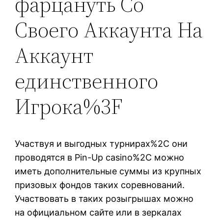
фарцануть Со
Своего Аккаунта На
Аккаунт
единственного
Игрока%3F
Участвуя и выгодных турнирах%2C они
проводятся в Pin-Up casino%2C можно
иметь дополнительные суммы из крупных
призовых фондов таких соревнований.
Участвовать в таких розыгрышах можно
на официальном сайте или в зеркалах