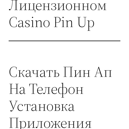
Лицензионном
Casino Pin Up
Скачать Пин Ап
На Телефон
Установка
Приложения