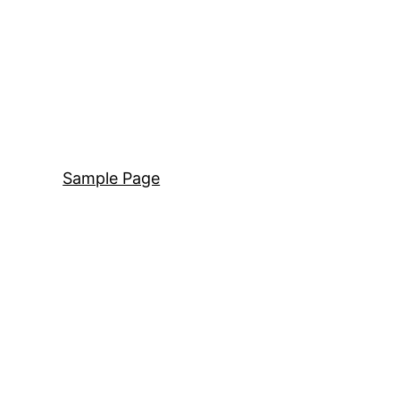
Sample Page