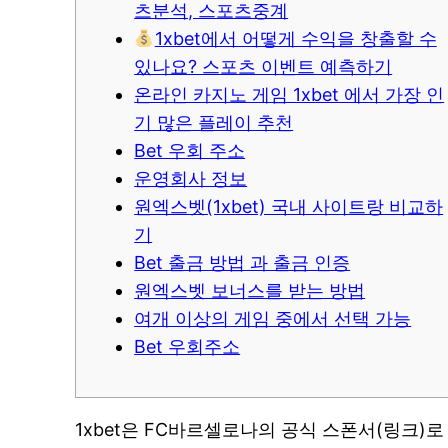
츠분석, 스포츠중계
1xbet에서 어떻게 수익을 창출할 수
있나요? 스포츠 이벤트 예측하기
온라인 카지노 게임 1xbet 에서 가장 인
기 많은 플레이 추천
Bet 우회 주소
운영회사 정보
원엑스벳(1xbet) 국내 사이트랑 비교하
기
Bet 출금 방법 과 출금 인증
원엑스벳 보너스를 받는 방법
여개 이상의 게임 중에서 선택 가능
Bet 우회주소
1xbet은 FC바르셀로나의 공식 스폰서(링크)로