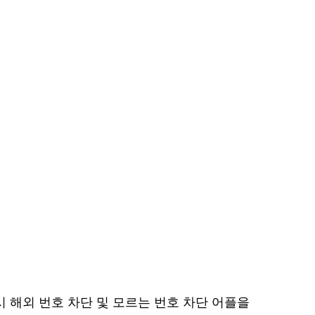
 시 해외 번호 차단 및 모르는 번호 차단 어플을