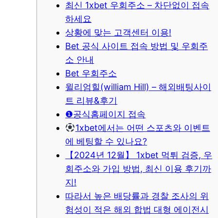
최신 1xbet 우회주소 – 차단없이 접속
하세요
상황에 맞는 고객센터 이용!
Bet 공식 사이트 접속 방법 및 우회주
소 안내
Bet 우회주소
윌리엄힐(william Hill) – 해외배팅사이
트 리뷰&후기
❶공식홈페이지 접속
1xbet에서는 어떤 스포츠와 이벤트
에 베팅할 수 있나요?
【2024년 12월】 1xbet 먹튀 검증, 우
회주소와 가입 방법, 최신 이용 후기까
지!
따라서 높은 배당률과 경찰 조사의 위
험성이 적은 해외 합법 대형 에이전시