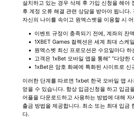
설치하고 있는 경우 삭제 후 가입 신청을 해야
후 계정 오류 해결 관련 상담을 받아야 됩니다
자신의 나이를 속이고 원엑스벳을 이용할 시 어차
이벤트 규정이 충족되기 전에, 계좌의 잔
1XBET Games 컬렉션은 세계 최대 스
원엑스벳 최신 프로모션은 수요일마다 하는 
고객은 1xBet 모바일 앱을 통해” “다양
1xBet은 암호 화폐에 특화된 사이트로
이러한 단계를 따르면 1xbet 한국 모바일 앱
얻을 수 있습니다. 항상 입금신청을 하고 입금을
어플을 다운로드하고 사용하는 방법에 대해 자세
출금 방법을 제공합니다. 최소 또는 최대 입금
다.