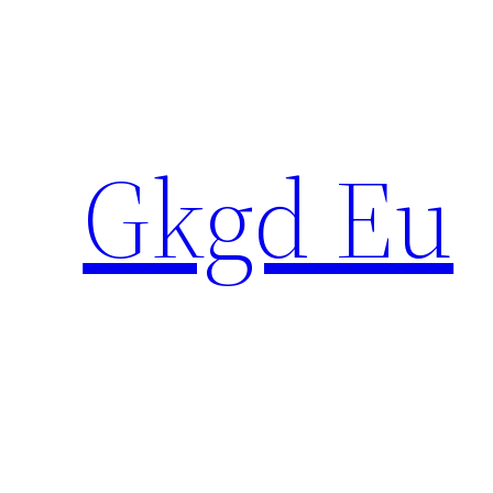
Skip
to
content
Gkgd Eu