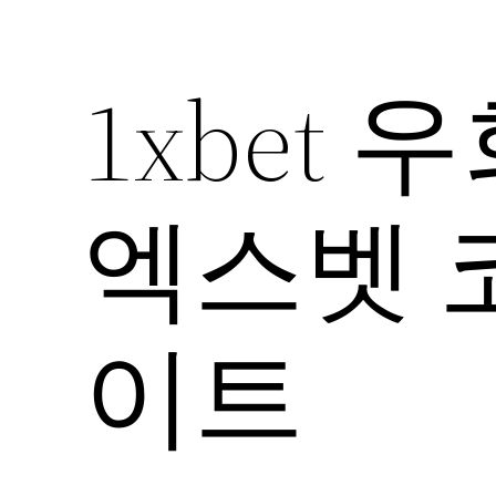
1xbet 
엑스벳 
이트