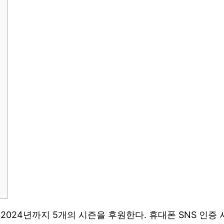
 2024년까지 5개의 시즌을 후원한다. 휴대폰 SNS 인증