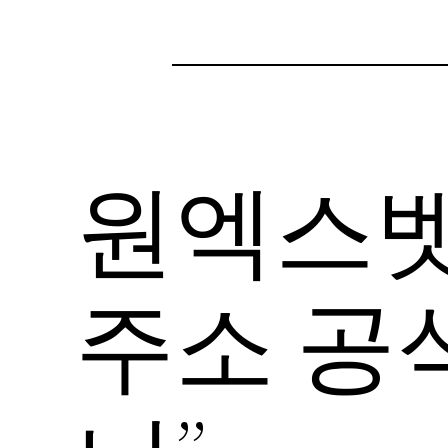
원엑스벳 
주소 공