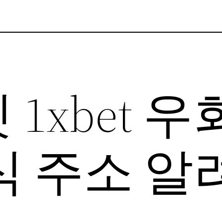
1xbet 
식 주소 알