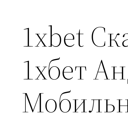
1xbet Cк
1хбет Ан
Мобильн