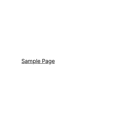
Sample Page