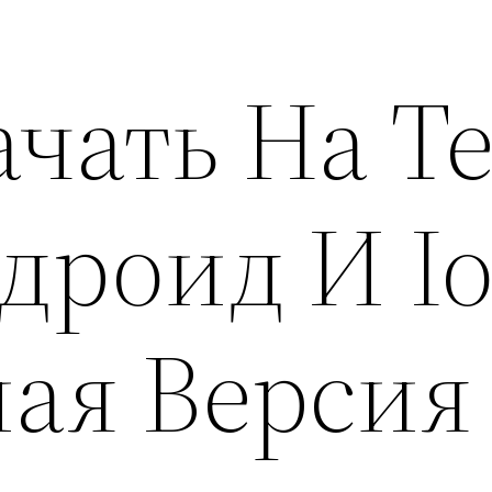
ачать На 
дроид И Io
ая Версия