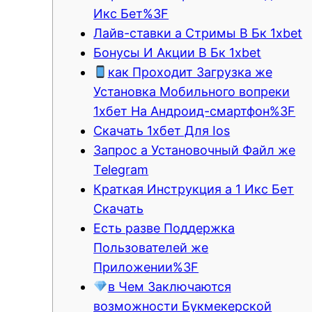
Икс Бет%3F
Лайв-ставки а Стримы В Бк 1xbet
Бонусы И Акции В Бк 1xbet
как Проходит Загрузка же
Установка Мобильного вопреки
1хбет На Андроид-смартфон%3F
Скачать 1хбет Для Ios
Запрос а Установочный Файл же
Telegram
Краткая Инструкция а 1 Икс Бет
Скачать
Есть разве Поддержка
Пользователей же
Приложении%3F
в Чем Заключаются
возможности Букмекерской