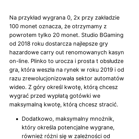
Na przykład wygrana 0, 2x przy zakładzie
100 monet oznacza, że otrzymamy z
powrotem tylko 20 monet. Studio BGaming
od 2018 roku dostarcza najlepsze gry
hazardowe carry out renomowanych kasyn
on-line. Plinko to urocza i prosta t obsłudze
gra, która weszła na rynek w roku 2019 i od
razu zrewolucjonizowała sektor automatów
wideo. Z góry określ kwotę, którą chcesz
wygrać przed wypłatą gotówki we
maksymalną kwotę, którą chcesz stracić.
Dodatkowo, maksymalny mnożnik,
który określa potencjalne wygrane,
również różni się w zależności od