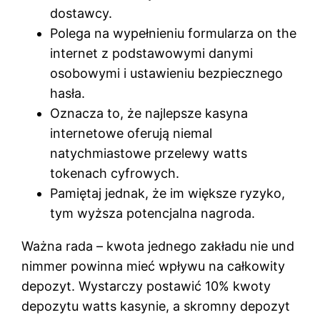
dostawcy.
Polega na wypełnieniu formularza on the
internet z podstawowymi danymi
osobowymi i ustawieniu bezpiecznego
hasła.
Oznacza to, że najlepsze kasyna
internetowe oferują niemal
natychmiastowe przelewy watts
tokenach cyfrowych.
Pamiętaj jednak, że im większe ryzyko,
tym wyższa potencjalna nagroda.
Ważna rada – kwota jednego zakładu nie und
nimmer powinna mieć wpływu na całkowity
depozyt. Wystarczy postawić 10% kwoty
depozytu watts kasynie, a skromny depozyt