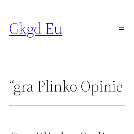
Skip
to
Gkgd Eu
content
“gra Plinko Opinie