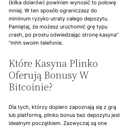
(kilka dolarów) powinien wynosić to połowę
mniej. W ten sposób ograniczasz do
minimum ryzyko utraty całego depozytu.
Pamiętaj, że możesz uruchomić grę typu
crash, po prostu odwiedzając stronę kasyna”
“mhh swoim telefonie.
Które Kasyna Plinko
Oferują Bonusy W
Bitcoinie?
Dla tych, którzy dopiero zapoznają się z grą
lub platformą, plinko bonus bez depozytu jest
idealnym początkiem. Zazwyczaj są one