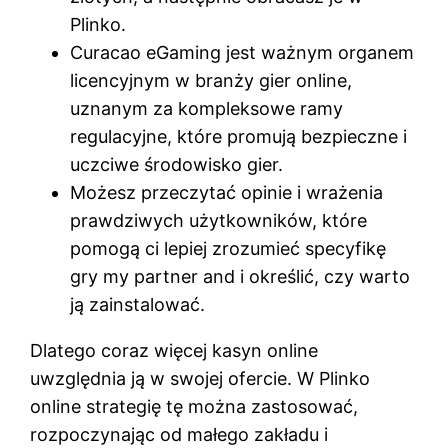
Plinko.
Curacao eGaming jest ważnym organem
licencyjnym w branży gier online,
uznanym za kompleksowe ramy
regulacyjne, które promują bezpieczne i
uczciwe środowisko gier.
Możesz przeczytać opinie i wrażenia
prawdziwych użytkowników, które
pomogą ci lepiej zrozumieć specyfikę
gry my partner and i określić, czy warto
ją zainstalować.
Dlatego coraz więcej kasyn online
uwzględnia ją w swojej ofercie. W Plinko
online strategię tę można zastosować,
rozpoczynając od małego zakładu i