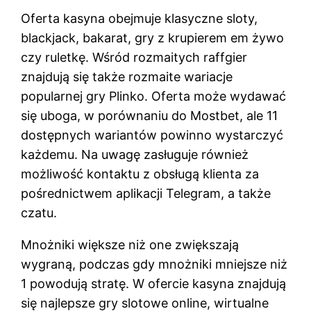
Oferta kasyna obejmuje klasyczne sloty,
blackjack, bakarat, gry z krupierem em żywo
czy ruletkę. Wśród rozmaitych raffgier
znajdują się także rozmaite wariacje
popularnej gry Plinko. Oferta może wydawać
się uboga, w porównaniu do Mostbet, ale 11
dostępnych wariantów powinno wystarczyć
każdemu. Na uwagę zasługuje również
możliwość kontaktu z obsługą klienta za
pośrednictwem aplikacji Telegram, a także
czatu.
Mnożniki większe niż one zwiększają
wygraną, podczas gdy mnożniki mniejsze niż
1 powodują stratę. W ofercie kasyna znajdują
się najlepsze gry slotowe online, wirtualne