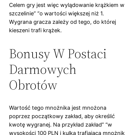
Celem gry jest więc wylądowanie krążkiem w
szczelinie” “o wartości większej niż 1.
Wygrana gracza zależy od tego, do której
kieszeni trafi krążek.
Bonusy W Postaci
Darmowych
Obrotów
Wartość tego mnożnika jest mnożona
poprzez początkowy zakład, aby określić
kwotę wygranej. Na przykład zakład” “w
wysokości 100 PLN i kulka trafiająca mnożnik