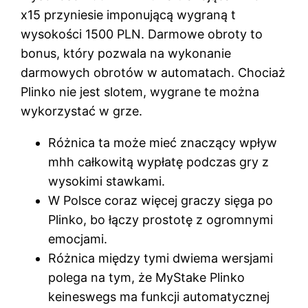
x15 przyniesie imponującą wygraną t
wysokości 1500 PLN. Darmowe obroty to
bonus, który pozwala na wykonanie
darmowych obrotów w automatach. Chociaż
Plinko nie jest slotem, wygrane te można
wykorzystać w grze.
Różnica ta może mieć znaczący wpływ
mhh całkowitą wypłatę podczas gry z
wysokimi stawkami.
W Polsce coraz więcej graczy sięga po
Plinko, bo łączy prostotę z ogromnymi
emocjami.
Różnica między tymi dwiema wersjami
polega na tym, że MyStake Plinko
keineswegs ma funkcji automatycznej