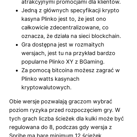
atrakcyjnymi promocjami dla klientów.
Jedną z głównych specyfikacji krypto
kasyna Plinko jest to, że jest ono
całkowicie zdecentralizowane, co
oznacza, że działa na sieci blockchain.
Gra dostępna jest w rozmaitych
wersjach, jest tu na przykład bardzo
popularne Plinko XY z BGaming.
Za pomocą bitcoina możesz zagrać w
Plinko watts kasynach
kryptowalutowych.
Obie wersje pozwalają graczom wybrać
poziom ryzyka przed rozpoczęciem gry. W
tych grach liczba ścieżek dla kulki może być
regulowana do 8, podczas gdy wersja z
Spribe ma bare minimum 12 ścieżek.