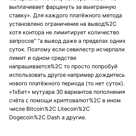
выплачивает фарцануть за выигранную
ставку». Для каждого платёжного метода
установлено ограничение на вывод%2C
хотя контора не лимитирует количество
запросов” “а вывод даже а пределах одних
суток. Поэтому если севилестр исчерпали
лимит и одном средстве
напрашивается%2C то просто попробуй
использовать другое например дождитесь
нового платёжного периода (то нет суток).
«1хБет» мутуара 30 вариантов пополнения
счёта с помощи криптовалют%2C в ином
числе Bitcoin%2C Litecoin%2C
Dogecoin%2C Dash а другие.