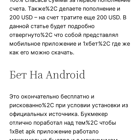
счета. Также%2C делаете пополнение и
200 USD – на счет тратите еще 200 USD. В
данной статье будет подробно
отвергнуто%2C что собой представлял
мобильное приложение и 1хбет%2C где же
как его можно скачать.
Бет На Android
Это окончательно бесплатно и
рискованно%2C при условии установки из
официальных источника. Букмекер
отлично поработал над тем%2C чтобы
1xBet apk приложение работало