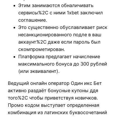
Этим занимаются обналичивать
сервисы%2C с ними 1xbet заключил
соглашение.
Это существенно обуславливает риск
несанкционированного подле в ваш
аккаунт%2C даже если пароль был
скомпрометирован.
Платформа предлагает начисление
максимального бонуса до 300 рублей
(или эквивалент).
Ведущий онлайн оператор Один икс Бет
активно раздаёт бонусные купоны ддя
того%2C чтобы приветствуя новичков.
Промо кодом выступает определенная
комбинация из латинских буквосочетаний