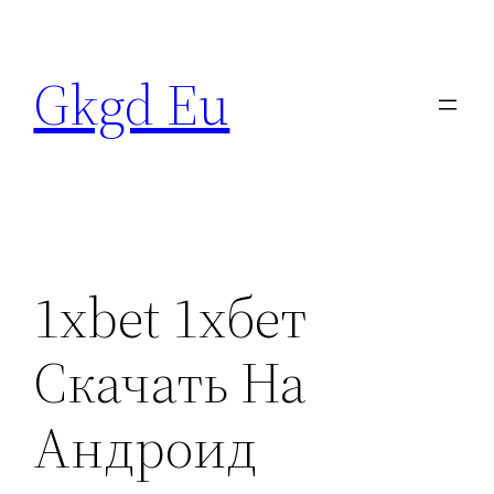
Skip
to
Gkgd Eu
content
1xbet 1хбет
Скачать На
Андроид