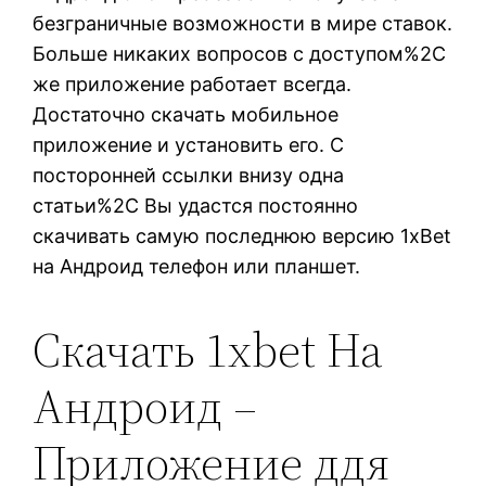
безграничные возможности в мире ставок.
Больше никаких вопросов с доступом%2C
же приложение работает всегда.
Достаточно скачать мобильное
приложение и установить его. С
посторонней ссылки внизу одна
статьи%2C Вы удастся постоянно
скачивать самую последнюю версию 1xBet
на Андроид телефон или планшет.
Скачать 1xbet На
Андроид –
Приложение ддя