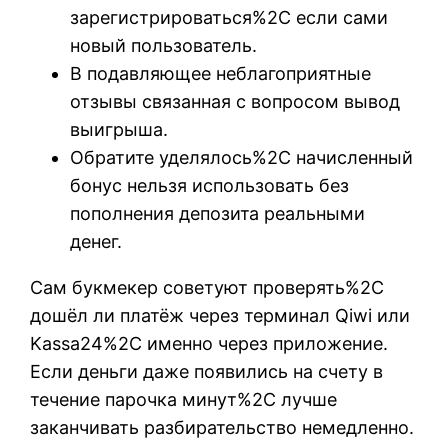
зарегистрироваться%2C если сами
новый пользователь.
В подавляющее неблагоприятные
отзывы связанная с вопросом вывод
выигрыша.
Обратите уделялось%2C начисленный
бонус нельзя использовать без
пополнения депозита реальными
денег.
Сам букмекер советуют проверять%2C
дошёл ли платёж через терминал Qiwi или
Kassa24%2C именно через приложение.
Если деньги даже появились на счету в
течение парочка минут%2C лучше
заканчивать разбирательство немедленно.