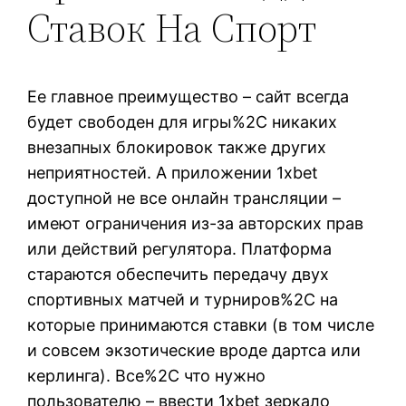
Ставок На Спорт
Ее главное преимущество – сайт всегда
будет свободен для игры%2C никаких
внезапных блокировок также других
неприятностей. А приложении 1xbet
доступной не все онлайн трансляции –
имеют ограничения из-за авторских прав
или действий регулятора. Платформа
стараются обеспечить передачу двух
спортивных матчей и турниров%2C на
которые принимаются ставки (в том числе
и совсем экзотические вроде дартса или
керлинга). Все%2C что нужно
пользователю – ввести 1xbet зеркало