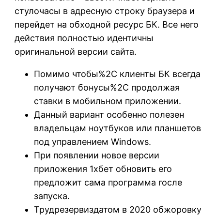
стулочасы в адресную строку браузера и
перейдет на обходной ресурс БК. Все него
действия полностью идентичны
оригинальной версии сайта.
Помимо чтобы%2C клиенты БК всегда
получают бонусы%2C продолжая
ставки в мобильном приложении.
Данный вариант особенно полезен
владельцам ноутбуков или планшетов
под управлением Windows.
При появлении новое версии
приложения 1хбет обновить его
предложит сама программа госле
запуска.
Трудрезервиздатом в 2020 обжоровку