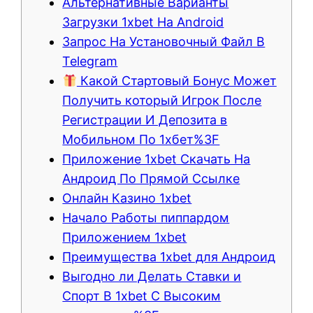
Альтернативные Варианты
Загрузки 1xbet На Android
Запрос На Установочный Файл В
Telegram
Какой Стартовый Бонус Может
Получить который Игрок После
Регистрации И Депозита в
Мобильном По 1хбет%3F
Приложение 1xbet Скачать На
Андроид По Прямой Ссылке
Онлайн Казино 1xbet
Начало Работы пиппардом
Приложением 1xbet
Преимущества 1xbet для Андроид
Выгодно ли Делать Ставки и
Спорт В 1xbet С Высоким