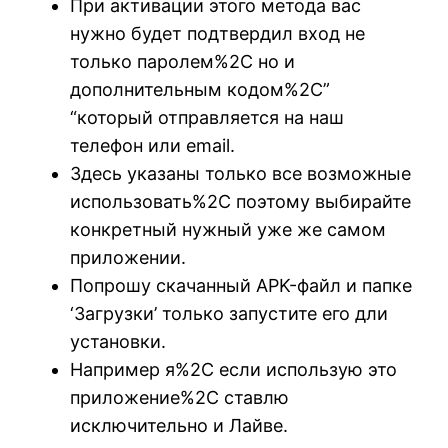
При активации этого метода вас
нужно будет подтвердил вход не
только паролем%2C но и
дополнительным кодом%2C”
“который отправляется на наш
телефон или email.
Здесь указаны только все возможные
использовать%2C поэтому выбирайте
конкретный нужный уже же самом
приложении.
Попрошу скачанный APK-файл и папке
‘Загрузки’ только запустите его дли
установки.
Например я%2C если использую это
приложение%2C ставлю
исключительно и Лайве.