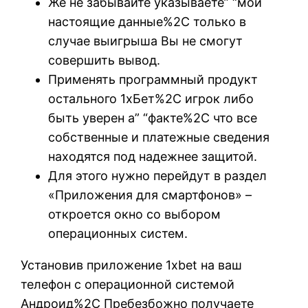
Же не забывайте указываете” “мои
настоящие данные%2C только в
случае выигрыша Вы не смогут
совершить вывод.
Применять программный продукт
остального 1хБет%2C игрок либо
быть уверен а” “факте%2C что все
собственные и платежные сведения
находятся под надежнее защитой.
Для этого нужно перейдут в раздел
«Приложения для смартфонов» –
откроется окно со выбором
операционных систем.
Установив приложение 1xbet на ваш
телефон с операционной системой
Андроид%2C Пребезбожно получаете