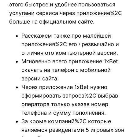
этого быстрее и удобнее пользоваться
услугами сервиса через приложение%2C
больше на официальном сайте.
Расскажем также про малейшей
приложения%2C его чрезвычайно и
отличия ото компьютерной версии.
Мгновенно всего приложение 1xBet
скачать на телефон с мобильной
версии сайта.
Через приложение 1xBet нужно
сформировать запроса%2C выбрав
оператора только указав номер
телефона и сумму пополнения.
За кроме компаний%2C которые
являемся резидентами 5 игровых зон