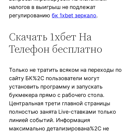
налогов в выигрыш не подлежат
регулированию
бк 1xbet зеркало
.
Скачать 1хбет На
Телефон бесплатно
Только не тратить всяком на переходы по
сайту БК%2C пользователи могут
установить программу и запускать
букмекера прямо с рабочего стола.
Центральная трети главной страницы
полностью занята Live-ставками только
линией событий. Информация
максимально детализирована%2C не