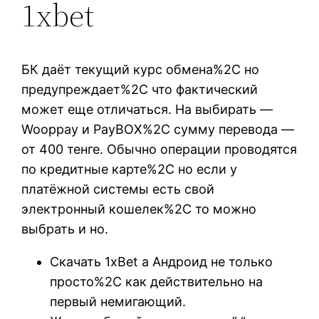
1xbet
БК даёт текущий курс обмена%2C но
предупреждает%2C что фактический
может еще отличаться. На выбирать —
Wooppay и PayBOX%2C сумму перевода —
от 400 тенге. Обычно операции проводятся
по кредитные карте%2C но если у
платёжной системы есть свой
электронный кошелек%2C то можно
выбрать и но.
Скачать 1xBet а Андроид не только
просто%2C как действительно на
первый немигающий.