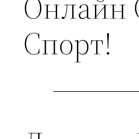
Онлайн 
Спорт!