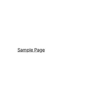
Sample Page