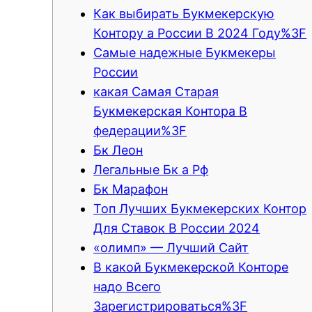
Как выбирать Букмекерскую
Контору а России В 2024 Году%3F
Самые надежные Букмекеры
России
какая Самая Старая
Букмекерская Контора В
федерации%3F
Бк Леон
Легальныe Бк а Рф
Бк Марафон
Топ Лучших Букмекерских Контор
Для Ставок В России 2024
«олимп» — Лучший Сайт
В какой Букмекерской Конторе
надо Всего
Зарегистрироваться%3F