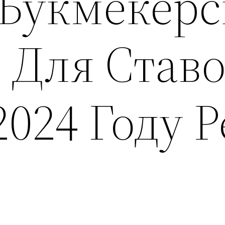
Букмекерс
 Для Ставо
2024 Году 