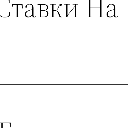
Ставки На