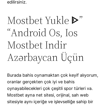
edilirsiniz.
Mostbet Yukle ᐈ”
“Android Os, Ios
Mostbet Indir
Azərbaycan Üçün
Burada bahis oynamaktan çok keyif alıyorum,
oranlar gerçekten çok iyi ve bahis
oynayabilecekleri çok çeşitli spor türleri va.
Mostbet ayna net sitesi, orijinal, sah web
sitesiyle aynı içeriğe ve işlevselliğe sahip bir