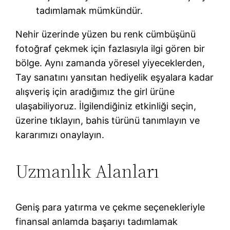
tadımlamak mümkündür.
Nehir üzerinde yüzen bu renk cümbüşünü
fotoğraf çekmek için fazlasıyla ilgi gören bir
bölge. Aynı zamanda yöresel yiyeceklerden,
Tay sanatını yansıtan hediyelik eşyalara kadar
alışveriş için aradığımız the girl ürüne
ulaşabiliyoruz. İlgilendiğiniz etkinliği seçin,
üzerine tıklayın, bahis türünü tanımlayın ve
kararımızı onaylayın.
Uzmanlık Alanları
Geniş para yatırma ve çekme seçenekleriyle
finansal anlamda başarıyı tadımlamak