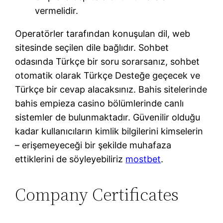
vermelidir.
Operatörler tarafından konuşulan dil, web
sitesinde seçilen dile bağlıdır. Sohbet
odasında Türkçe bir soru sorarsanız, sohbet
otomatik olarak Türkçe Desteğe geçecek ve
Türkçe bir cevap alacaksınız. Bahis sitelerinde
bahis empieza casino bölümlerinde canlı
sistemler de bulunmaktadır. Güvenilir olduğu
kadar kullanıcıların kimlik bilgilerini kimselerin
– erişemeyeceği bir şekilde muhafaza
ettiklerini de söyleyebiliriz
mostbet
.
Company Certificates