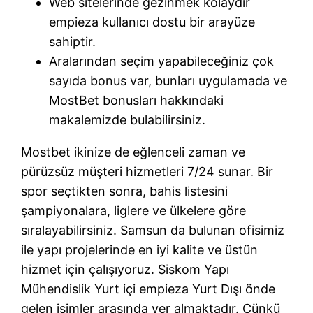
Web sitelerinde gezinmek kolaydır
empieza kullanıcı dostu bir arayüze
sahiptir.
Aralarından seçim yapabileceğiniz çok
sayıda bonus var, bunları uygulamada ve
MostBet bonusları hakkındaki
makalemizde bulabilirsiniz.
Mostbet ikinize de eğlenceli zaman ve
pürüzsüz müşteri hizmetleri 7/24 sunar. Bir
spor seçtikten sonra, bahis listesini
şampiyonalara, liglere ve ülkelere göre
sıralayabilirsiniz. Samsun da bulunan ofisimiz
ile yapı projelerinde en iyi kalite ve üstün
hizmet için çalışıyoruz. Siskom Yapı
Mühendislik Yurt içi empieza Yurt Dışı önde
gelen isimler arasında yer almaktadır. Çünkü