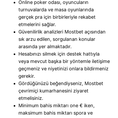
Online poker odası, oyuncuların
turnuvalarda ve masa oyunlarında
gerçek pra için birbirleriyle rekabet
etmelerini sağlar.
Güvenilirlik analizleri Mostbet açısından
sık arzu edilen, sorgulanan konular
arasında yer almaktadır.
Hesabınızı silmek için destek hattıyla
veya mevcut başka bir yöntemle iletişime
geçmeniz ve niyetinizi onlara bildirmeniz
gerekir.
Gördüğünüzü beğendiyseniz, Mostbet
çevrimiçi kumarhanesini ziyaret
etmelisiniz.
Minimum bahis miktarı one € iken,
maksimum bahis miktarı spora ve