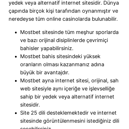
yedek veya alternatif internet sitesidir. Dünya
çapında birçok kişi tarafından oynanmıştır ve
neredeyse tüm online casinolarda bulunabilir.
Mostbet sitesinde tüm meşhur sporlarda
ve bazı orijinal disiplinlerde çevrimiçi
bahisler yapabilirsiniz.
Mostbet bahis sitesindeki yüksek
oranların olması kazanmanız adına
büyük bir avantajdır.
Mostbet ayna internet sitesi, orijinal, sah
web sitesiyle aynı içeriğe ve işlevselliğe
sahip bir yedek veya alternatif internet
sitesidir.
Site 25 dili desteklemektedir ve internet
sitesinde görüntülenmesini istediğiniz dili
seçebilirsiniz.