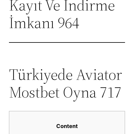
Kayıt Ve İndirme
İmkanı 964
Türkiyede Aviator
Mostbet Oyna 717
Content