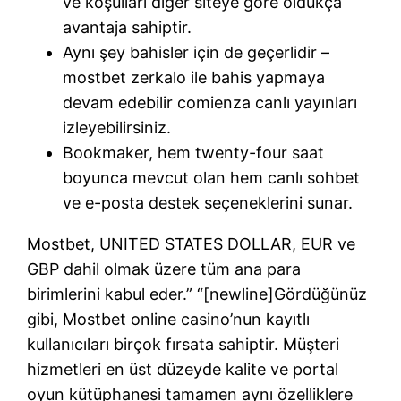
ve koşulları diğer siteye göre oldukça
avantaja sahiptir.
Aynı şey bahisler için de geçerlidir –
mostbet zerkalo ile bahis yapmaya
devam edebilir comienza canlı yayınları
izleyebilirsiniz.
Bookmaker, hem twenty-four saat
boyunca mevcut olan hem canlı sohbet
ve e-posta destek seçeneklerini sunar.
Mostbet, UNITED STATES DOLLAR, EUR ve
GBP dahil olmak üzere tüm ana para
birimlerini kabul eder.” “[newline]Gördüğünüz
gibi, Mostbet online casino’nun kayıtlı
kullanıcıları birçok fırsata sahiptir. Müşteri
hizmetleri en üst düzeyde kalite ve portal
oyun kütüphanesi tamamen aynı özelliklere