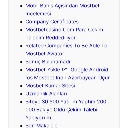
Mobil Bahis Açısından Mostbet
İncelemesi
Company Certificates
Mostbetcasino Com Para Çekim
Talebim Reddediliyor
Related Companies To Be Able To
Mostbet Aviator
Sonuç Bulunamadı
Mostbet Yukle ᐈ” “Google Android,
Ios Mostbet Indir Azərbaycan Üçün
Mosbet Kumar Sitesi
Uzmanlık Alanları
Siteye 30 500 Yatırım Yaptım 200
000 Bakiye Oldu Çekim Talebi
Yapıyorum …
Son Makaleler