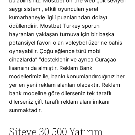
bulabilirsiniz. Mostbet on the web çok seviyeli
saygı sistemi, etkili oyuncuları yerel
kumarhaneyle ilgili puanlarından dolayı
ödüllendirir. Mostbet Turkey sporun
hayranları yaklaşan turnuva için bir başka
potansiyel favori olan voleybol üzerine bahis
oynayabilir. Çoğu eğlence türü mobil
cihazlarda” “desteklenir ve ayrıca Curaçao
lisansını da almıştır. Reklam Bank
modellerimiz ile, bankı konumlandırdığınız her
yer en yeni reklam alanları olacaktır. Reklam
bank modeline göre dilerseniz tek taraflı
dilerseniz çift taraflı reklam alanı imkanı
sunmaktadır.
Siteye 30 500 Yatırım