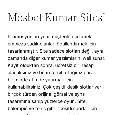
Mosbet Kumar Sitesi
Promosyonları yeni müşterileri çekmek
empieza sadık olanları ödüllendirmek için
tasarlanmıştır. Site sadece slotları değil, aynı
zamanda diğer kumar yazılımlarını weil sunar.
Kayıt olduktan sonra, ücretsiz bir hesap
alacaksınız ve bunu tercih ettiğiniz para
biriminde afin de yatırmak için
kullanabilirsiniz. Çok çeşitli klasik slotlar var –
birçok türden orijinal görsel ve syns
tasarımına sahip yüzlerce oyun. Site,
balompié ve tenis gibi” “çeşitli sporlar için