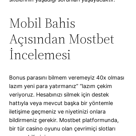
Mobil Bahis
Açısından Mostbet
İncelemesi
Bonus parasını bilmem veremeyiz 40x olması
lazım yeni para yatırmanız” “lazım çekim
veriyoruz. Hesabınızı silmek için destek
hattıyla veya mevcut başka bir yöntemle
iletişime geçmeniz ve niyetinizi onlara
bildirmeniz gerekir. Mostbet platformunda,
bir tür casino oyunu olan çevrimiçi slotları