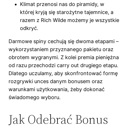
Klimat przenosi nas do piramidy, w
której kryją się starożytne tajemnice, a
razem z Rich Wilde możemy je wszystkie
odkryć.
Darmowe spiny cechują się dwoma etapami –
wykorzystaniem przyznanego pakietu oraz
obrotem wygranymi. Z kolei premia pieniężna
od razu przechodzi carry out drugiego etapu.
Dlatego uczulamy, aby skonfrontować formę
rozgrywki unces danym bonusem oraz
warunkami użytkowania, żeby dokonać
świadomego wyboru.
Jak Odebrać Bonus