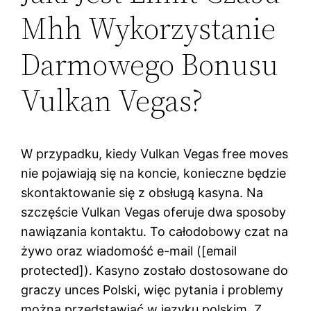
Mhh Wykorzystanie
Darmowego Bonusu
Vulkan Vegas?
W przypadku, kiedy Vulkan Vegas free moves
nie pojawiają się na koncie, konieczne będzie
skontaktowanie się z obsługą kasyna. Na
szczęście Vulkan Vegas oferuje dwa sposoby
nawiązania kontaktu. To całodobowy czat na
żywo oraz wiadomość e-mail ([email
protected]). Kasyno zostało dostosowane do
graczy unces Polski, więc pytania i problemy
można przedstawiać w języku polskim. Z