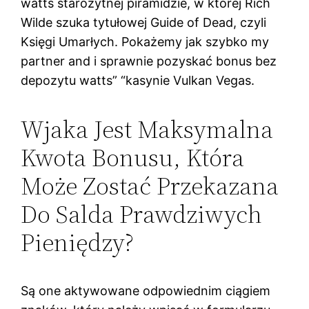
watts starożytnej piramidzie, w której Rich
Wilde szuka tytułowej Guide of Dead, czyli
Księgi Umarłych. Pokażemy jak szybko my
partner and i sprawnie pozyskać bonus bez
depozytu watts” “kasynie Vulkan Vegas.
Wjaka Jest Maksymalna
Kwota Bonusu, Która
Może Zostać Przekazana
Do Salda Prawdziwych
Pieniędzy?
Są one aktywowane odpowiednim ciągiem