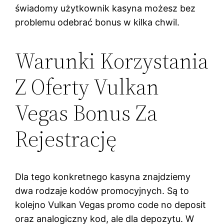
świadomy użytkownik kasyna możesz bez
problemu odebrać bonus w kilka chwil.
Warunki Korzystania
Z Oferty Vulkan
Vegas Bonus Za
Rejestrację
Dla tego konkretnego kasyna znajdziemy
dwa rodzaje kodów promocyjnych. Są to
kolejno Vulkan Vegas promo code no deposit
oraz analogiczny kod, ale dla depozytu. W