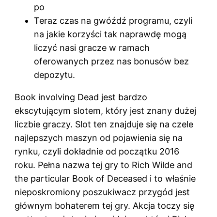
po
Teraz czas na gwóźdź programu, czyli
na jakie korzyści tak naprawdę mogą
liczyć nasi gracze w ramach
oferowanych przez nas bonusów bez
depozytu.
Book involving Dead jest bardzo
ekscytującym slotem, który jest znany dużej
liczbie graczy. Slot ten znajduje się na czele
najlepszych maszyn od pojawienia się na
rynku, czyli dokładnie od początku 2016
roku. Pełna nazwa tej gry to Rich Wilde and
the particular Book of Deceased i to właśnie
nieposkromiony poszukiwacz przygód jest
głównym bohaterem tej gry. Akcja toczy się