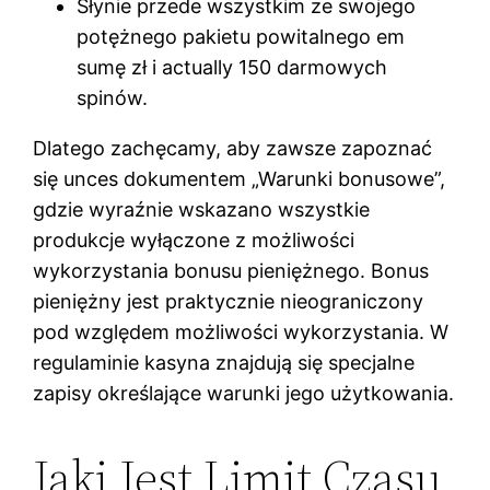
Słynie przede wszystkim ze swojego
potężnego pakietu powitalnego em
sumę zł i actually 150 darmowych
spinów.
Dlatego zachęcamy, aby zawsze zapoznać
się unces dokumentem „Warunki bonusowe”,
gdzie wyraźnie wskazano wszystkie
produkcje wyłączone z możliwości
wykorzystania bonusu pieniężnego. Bonus
pieniężny jest praktycznie nieograniczony
pod względem możliwości wykorzystania. W
regulaminie kasyna znajdują się specjalne
zapisy określające warunki jego użytkowania.
Jaki Jest Limit Czasu