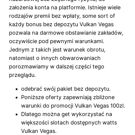
założenia konta na platformie. Istnieje wiele
rodzajów premii bez wpłaty, some sort of
każdy bonus bez depozytu Vulkan Vegas
pozwala na darmowe obstawianie zakładów,
oczywiście pod pewnymi warunkami.
Jednym z takich jest warunek obrotu,
natomiast o innych obwarowaniach
porozmawiamy w dalszej części tego
przeglądu.
odebrać swój pakiet bez depozytu.
Poniższe oferty zapewniają zbliżone
warunki do promocji Vulkan Vegas 100zl.
Dlatego można get wykorzystać na
większości slotach dostępnych watts
Vulkan Vegas.