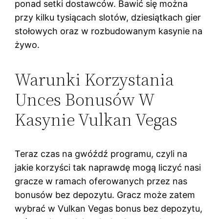
ponad setki dostawców. Bawić się można
przy kilku tysiącach slotów, dziesiątkach gier
stołowych oraz w rozbudowanym kasynie na
żywo.
Warunki Korzystania
Unces Bonusów W
Kasynie Vulkan Vegas
Teraz czas na gwóźdź programu, czyli na
jakie korzyści tak naprawdę mogą liczyć nasi
gracze w ramach oferowanych przez nas
bonusów bez depozytu. Gracz może zatem
wybrać w Vulkan Vegas bonus bez depozytu,