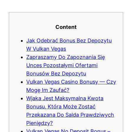
Content
Jak Odebrać Bonus Bez Depozytu
W Vulkan Vegas
Zapraszamy Do Zapoznania Się
Unces Pozostałymi Ofertami
Bonusów Bez Depozytu
Vulkan Vegas Casino Bonusy — Czy
Mogę Im Zaufać?
Wjaka Jest Maksymalna Kwota
Bonusu, Która Może Zostać
Przekazana Do Salda Prawdziwych
Pieniędzy?
Vulkan Vegas No Deposit Bonus –