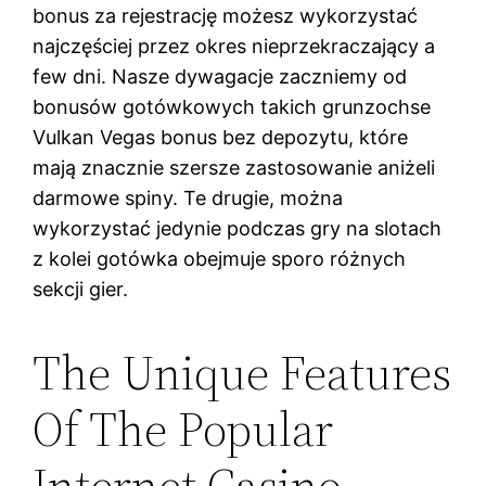
bonus za rejestrację możesz wykorzystać
najczęściej przez okres nieprzekraczający a
few dni. Nasze dywagacje zaczniemy od
bonusów gotówkowych takich grunzochse
Vulkan Vegas bonus bez depozytu, które
mają znacznie szersze zastosowanie aniżeli
darmowe spiny. Te drugie, można
wykorzystać jedynie podczas gry na slotach
z kolei gotówka obejmuje sporo różnych
sekcji gier.
The Unique Features
Of The Popular
Internet Casino