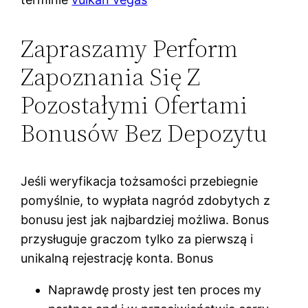
Zapraszamy Perform
Zapoznania Się Z
Pozostałymi Ofertami
Bonusów Bez Depozytu
Jeśli weryfikacja tożsamości przebiegnie
pomyślnie, to wypłata nagród zdobytych z
bonusu jest jak najbardziej możliwa. Bonus
przysługuje graczom tylko za pierwszą i
unikalną rejestrację konta. Bonus
Naprawdę prosty jest ten proces my