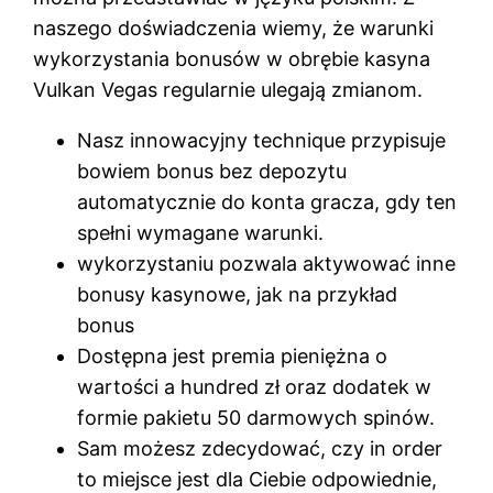
naszego doświadczenia wiemy, że warunki
wykorzystania bonusów w obrębie kasyna
Vulkan Vegas regularnie ulegają zmianom.
Nasz innowacyjny technique przypisuje
bowiem bonus bez depozytu
automatycznie do konta gracza, gdy ten
spełni wymagane warunki.
wykorzystaniu pozwala aktywować inne
bonusy kasynowe, jak na przykład
bonus
Dostępna jest premia pieniężna o
wartości a hundred zł oraz dodatek w
formie pakietu 50 darmowych spinów.
Sam możesz zdecydować, czy in order
to miejsce jest dla Ciebie odpowiednie,