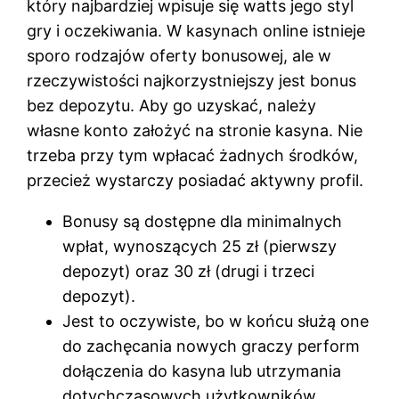
który najbardziej wpisuje się watts jego styl
gry i oczekiwania. W kasynach online istnieje
sporo rodzajów oferty bonusowej, ale w
rzeczywistości najkorzystniejszy jest bonus
bez depozytu. Aby go uzyskać, należy
własne konto założyć na stronie kasyna. Nie
trzeba przy tym wpłacać żadnych środków,
przecież wystarczy posiadać aktywny profil.
Bonusy są dostępne dla minimalnych
wpłat, wynoszących 25 zł (pierwszy
depozyt) oraz 30 zł (drugi i trzeci
depozyt).
Jest to oczywiste, bo w końcu służą one
do zachęcania nowych graczy perform
dołączenia do kasyna lub utrzymania
dotychczasowych użytkowników.