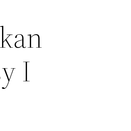
lkan
y I