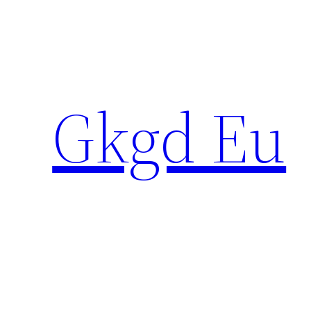
Skip
to
content
Gkgd Eu