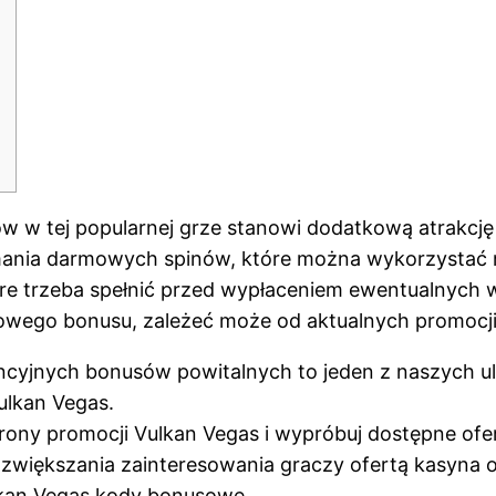
 w tej popularnej grze stanowi dodatkową atrakcję 
mania darmowych spinów, które można wykorzystać
które trzeba spełnić przed wypłaceniem ewentualnyc
owego bonusu, zależeć może od aktualnych promocji
encyjnych bonusów powitalnych to jeden z naszych 
ulkan Vegas.
trony promocji Vulkan Vegas i wypróbuj dostępne ofe
i zwiększania zainteresowania graczy ofertą kasyna 
kan Vegas kody bonusowe.