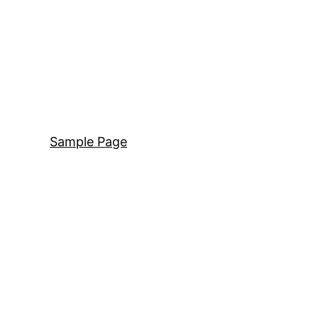
Sample Page