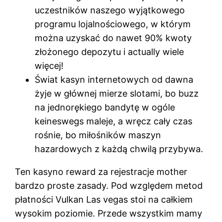
uczestników naszego wyjątkowego
programu lojalnościowego, w którym
można uzyskać do nawet 90% kwoty
złożonego depozytu i actually wiele
więcej!
Świat kasyn internetowych od dawna
żyje w głównej mierze slotami, bo buzz
na jednorękiego bandytę w ogóle
keineswegs maleje, a wręcz cały czas
rośnie, bo miłośników maszyn
hazardowych z każdą chwilą przybywa.
Ten kasyno reward za rejestracje mother
bardzo proste zasady. Pod względem metod
płatności Vulkan Las vegas stoi na całkiem
wysokim poziomie. Przede wszystkim mamy