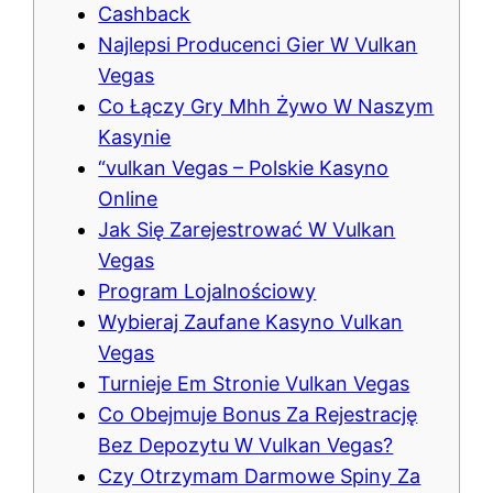
Cashback
Najlepsi Producenci Gier W Vulkan
Vegas
Co Łączy Gry Mhh Żywo W Naszym
Kasynie
“vulkan Vegas – Polskie Kasyno
Online
Jak Się Zarejestrować W Vulkan
Vegas
Program Lojalnościowy
Wybieraj Zaufane Kasyno Vulkan
Vegas
Turnieje Em Stronie Vulkan Vegas
Co Obejmuje Bonus Za Rejestrację
Bez Depozytu W Vulkan Vegas?
Czy Otrzymam Darmowe Spiny Za