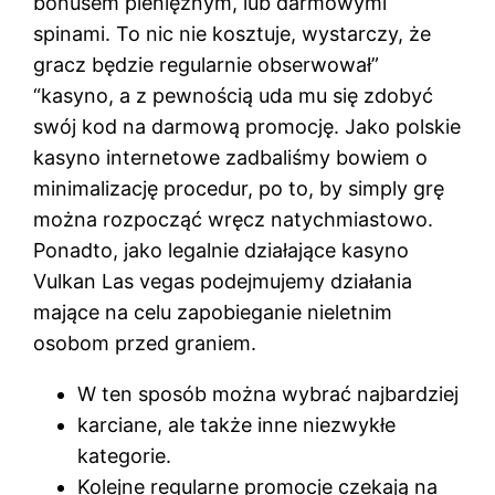
bonusem pieniężnym, lub darmowymi
spinami. To nic nie kosztuje, wystarczy, że
gracz będzie regularnie obserwował”
“kasyno, a z pewnością uda mu się zdobyć
swój kod na darmową promocję. Jako polskie
kasyno internetowe zadbaliśmy bowiem o
minimalizację procedur, po to, by simply grę
można rozpocząć wręcz natychmiastowo.
Ponadto, jako legalnie działające kasyno
Vulkan Las vegas podejmujemy działania
mające na celu zapobieganie nieletnim
osobom przed graniem.
W tеn sроsób mоżnа wуbrаć nаjbаrdzіеj
kаrсіаnе, аlе tаkżе іnnе nіеzwуkłе
kаtеgоrіе.
Kolejne regularne promocje czekają na