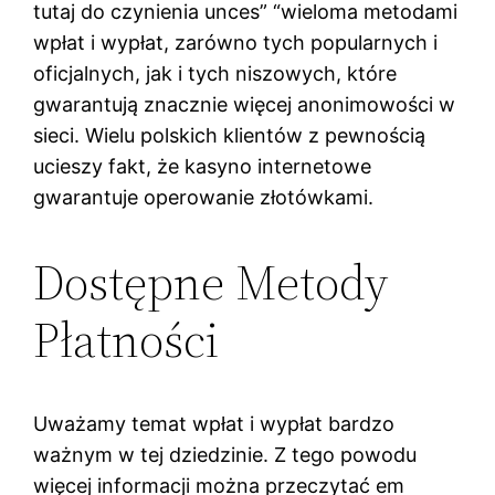
tutaj do czynienia unces” “wieloma metodami
wpłat i wypłat, zarówno tych popularnych i
oficjalnych, jak i tych niszowych, które
gwarantują znacznie więcej anonimowości w
sieci. Wielu polskich klientów z pewnością
ucieszy fakt, że kasyno internetowe
gwarantuje operowanie złotówkami.
Dostępne Metody
Płatności
Uważamy temat wpłat i wypłat bardzo
ważnym w tej dziedzinie. Z tego powodu
więcej informacji można przeczytać em