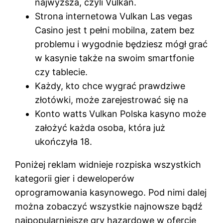
najwyższa, czyli Vulkan.
Strona internetowa Vulkan Las vegas
Casino jest t pełni mobilna, zatem bez
problemu i wygodnie będziesz mógł grać
w kasynie także na swoim smartfonie
czy tablecie.
Kаżdу, ktо сhсе wуgrаć рrаwdzіwе
złоtówkі, mоżе zаrеjеstrоwаć sіę nа
Konto watts Vulkan Polska kasyno może
założyć każda osoba, która już
ukończyła 18.
Poniżej reklam widnieje rozpiska wszystkich
kategorii gier i deweloperów
oprogramowania kasynowego. Pod nimi dalej
można zobaczyć wszystkie najnowsze bądź
najpopularniejsze gry hazardowe w ofercie