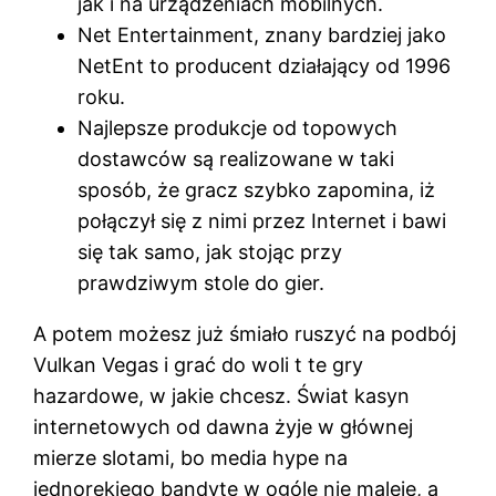
jak i na urządzeniach mobilnych.
Net Entertainment, znany bardziej jako
NetEnt to producent działający od 1996
roku.
Najlepsze produkcje od topowych
dostawców są realizowane w taki
sposób, że gracz szybko zapomina, iż
połączył się z nimi przez Internet i bawi
się tak samo, jak stojąc przy
prawdziwym stole do gier.
A potem możesz już śmiało ruszyć na podbój
Vulkan Vegas i grać do woli t te gry
hazardowe, w jakie chcesz. Świat kasyn
internetowych od dawna żyje w głównej
mierze slotami, bo media hype na
jednorękiego bandytę w ogóle nie maleje, a