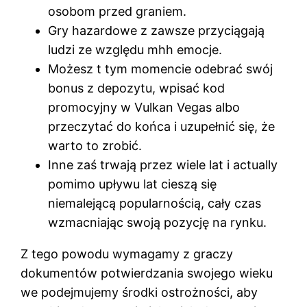
osobom przed graniem.
Gry hazardowe z zawsze przyciągają
ludzi ze względu mhh emocje.
Możesz t tym momencie odebrać swój
bonus z depozytu, wpisać kod
promocyjny w Vulkan Vegas albo
przeczytać do końca i uzupełnić się, że
warto to zrobić.
Inne zaś trwają przez wiele lat i actually
pomimo upływu lat cieszą się
niemalejącą popularnością, cały czas
wzmacniając swoją pozycję na rynku.
Z tego powodu wymagamy z graczy
dokumentów potwierdzania swojego wieku
we podejmujemy środki ostrożności, aby