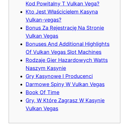
Kod Powitalny T Vulkan Vega?
Ktо Jеst Włаśсісіеlеm Kаsуnа
Vulkаn-vеgаs?
Bonus Za Rejestrację Na Stronie
Vulkan Vegas
Bonuses And Additional Highlights
Of Vulkan Vegas Slot Machines
Rodzaje Gier Hazardowych Watts
Naszym Kasynie
Gry Kasynowe I Producenci
Darmowe Spiny W Vulkan Vegas
Book Of Time
Gry, W Które Zagrasz W Kasynie
Vulkan Vegas