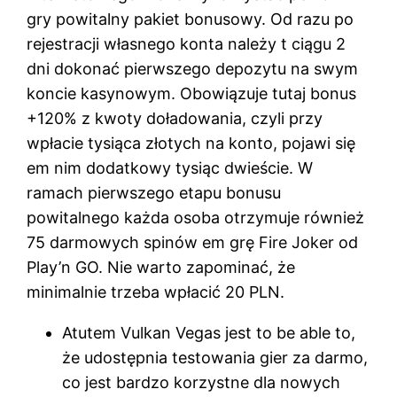
gry powitalny pakiet bonusowy. Od razu po
rejestracji własnego konta należy t ciągu 2
dni dokonać pierwszego depozytu na swym
koncie kasynowym. Obowiązuje tutaj bonus
+120% z kwoty doładowania, czyli przy
wpłacie tysiąca złotych na konto, pojawi się
em nim dodatkowy tysiąc dwieście. W
ramach pierwszego etapu bonusu
powitalnego każda osoba otrzymuje również
75 darmowych spinów em grę Fire Joker od
Play’n GO. Nie warto zapominać, że
minimalnie trzeba wpłacić 20 PLN.
Atutem Vulkan Vegas jest to be able to,
że udostępnia testowania gier za darmo,
co jest bardzo korzystne dla nowych