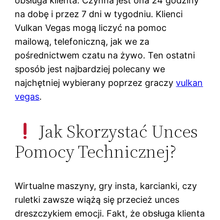
obsługa klienta. Czynna jest ona 24 godziny
na dobę i przez 7 dni w tygodniu. Klienci
Vulkan Vegas mogą liczyć na pomoc
mailową, telefoniczną, jak we za
pośrednictwem czatu na żywo. Ten ostatni
sposób jest najbardziej polecany we
najchętniej wybierany poprzez graczy
vulkan
vegas
.
Jak Skorzystać Unces
Pomocy Technicznej?
Wirtualne maszyny, gry insta, karcianki, czy
ruletki zawsze wiążą się przecież unces
dreszczykiem emocji. Fakt, że obsługa klienta