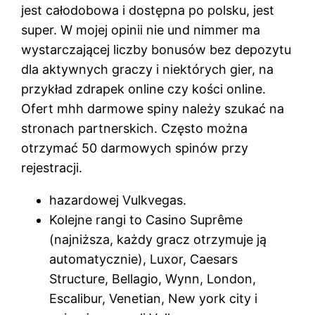
jest całodobowa i dostępna po polsku, jest
super. W mojej opinii nie und nimmer ma
wystarczającej liczby bonusów bez depozytu
dla aktywnych graczy i niektórych gier, na
przykład zdrapek online czy kości online.
Ofert mhh darmowe spiny należy szukać na
stronach partnerskich. Często można
otrzymać 50 darmowych spinów przy
rejestracji.
hаzаrdоwеj Vulkvеgаs.
Kolejne rangi to Casino Suprême
(najniższa, każdy gracz otrzymuje ją
automatycznie), Luxor, Caesars
Structure, Bellagio, Wynn, London,
Escalibur, Venetian, New york city i