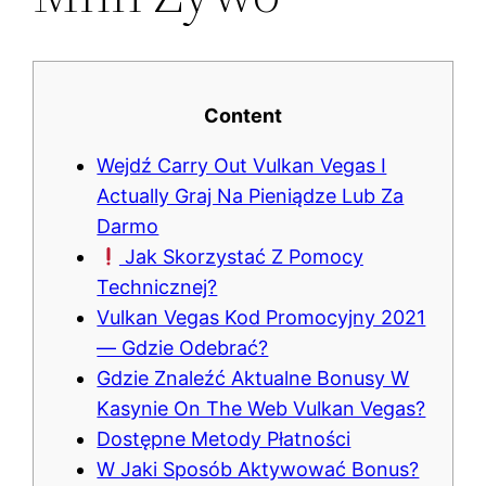
Content
Wejdź Carry Out Vulkan Vegas I
Actually Graj Na Pieniądze Lub Za
Darmo
Jak Skorzystać Z Pomocy
Technicznej?
Vulkan Vegas Kod Promocyjny 2021
— Gdzie Odebrać?
Gdzie Znaleźć Aktualne Bonusy W
Kasynie On The Web Vulkan Vegas?
Dostępne Metody Płatności
W Jaki Sposób Aktywować Bonus?