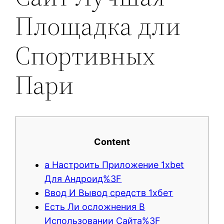
Площадка дли
Спортивных
Пари
Content
а Настроить Приложение 1xbet
Для Андроид%3F
Ввод И Вывод средств 1хбет
Есть Ли осложнения В
Использовании Сайта%3F