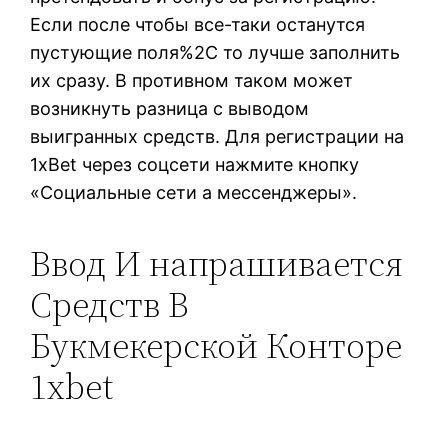
Если после чтобы все-таки останутся
пустующие поля%2C то лучше заполнить
их сразу. В противном таком может
возникнуть разница с выводом
выигранных средств. Для регистрации на
1xBet через соцсети нажмите кнопку
«Социальные сети а мессенджеры».
Ввод И напрашивается
Средств В
Букмекерской Конторе
1xbet