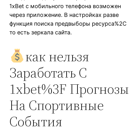
1xBet с мобильного телефона возможен
через приложение. В настройках разве
функция поиска предвыборы ресурса%2C
то есть зеркала сайта.
как нельзя
Заработать С
1xbet%3F Прогнозы
На Спортивные
События