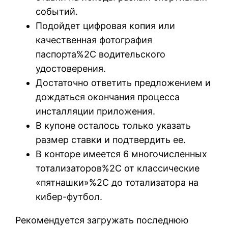
событий.
Подойдет цифровая копия или
качественная фотография
паспорта%2C водительского
удостоверения.
Достаточно ответить предложением и
дождаться окончания процесса
инсталляции приложения.
В купоне осталось только указать
размер ставки и подтвердить ее.
В конторе имеется 6 многочисленных
тотализаторов%2C от классические
«пятнашки»%2C до тотализатора на
кибер-футбол.
Рекомендуется загружать последнюю