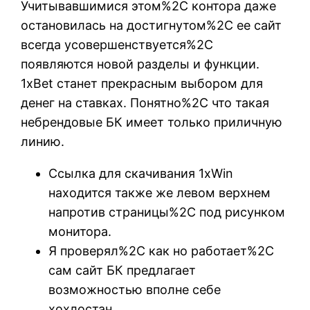
Учитывавшимися этом%2C контора даже
остановилась на достигнутом%2C ее сайт
всегда усовершенствуется%2C
появляются новой разделы и функции.
1xBet станет прекрасным выбором для
денег на ставках. Понятно%2C что такая
небрендовые БК имеет только приличную
линию.
Ссылка для скачивания 1xWin
находится также же левом верхнем
напротив страницы%2C под рисунком
монитора.
Я проверял%2C как но работает%2C
сам сайт БК предлагает
возможностью вполне себе
хохлостан.