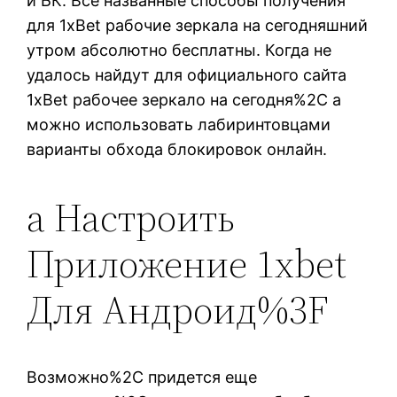
и БК. Все названные способы получения
для 1xBet рабочие зеркала на сегодняшний
утром абсолютно бесплатны. Когда не
удалось найдут для официального сайта
1xBet рабочее зеркало на сегодня%2C а
можно использовать лабиринтовцами
варианты обхода блокировок онлайн.
а Настроить
Приложение 1xbet
Для Андроид%3F
Возможно%2C придется еще