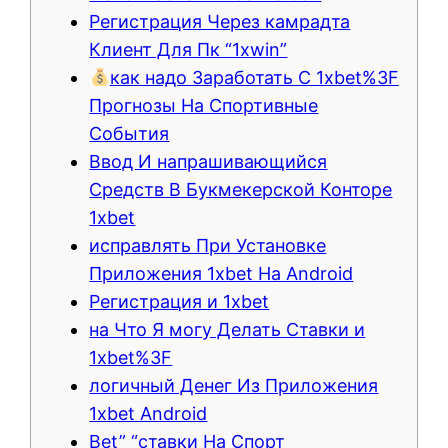
Регистрация Через камрадта
Клиент Для Пк “1xwin”
как надо Заработать С 1xbet%3F
Прогнозы На Спортивные
События
Ввод И напрашивающийся
Средств В Букмекерской Конторе
1xbet
исправлять При Установке
Приложения 1xbet На Android
Регистрация и 1xbet
на Что Я могу Делать Ставки и
1xbet%3F
логичный Денег Из Приложения
1xbet Android
Bet” “ставки На Спорт