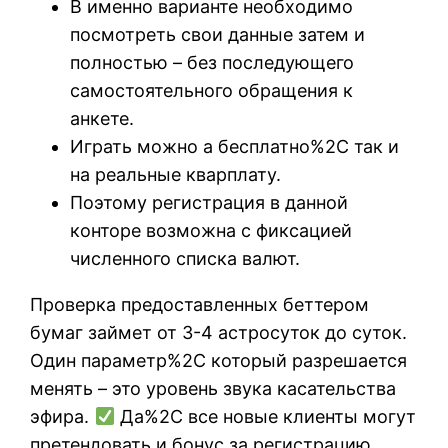
В именно варианте необходимо
посмотреть свои данные затем и
полностью – без последующего
самостоятельного обращения к
анкете.
Играть можно а бесплатно%2C так и
на реальные кварплату.
Поэтому регистрация в данной
конторе возможна с фиксацией
численного списка валют.
Проверка предоставленных беттером
бумаг займет от 3-4 астросуток до суток.
Один параметр%2C который разрешается
менять – это уровень звука касательства
эфира.
Да%2C все новые клиенты могут
претендовать и бонус за регистрацию.