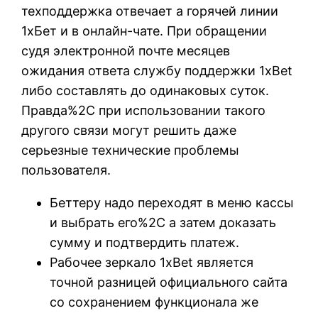
техподдержка отвечает а горячей линии
1хБет и в онлайн-чате. При обращении
судя электронной почте месяцев
ожидания ответа службу поддержки 1xBet
либо составлять до одинаковых суток.
Правда%2C при использовании такого
другого связи могут решить даже
серьезные технические проблемы
пользователя.
Беттеру надо переходят в меню кассы
и выбрать его%2C а затем доказать
сумму и подтвердить платеж.
Рабочее зеркало 1xBet является
точной разницей официального сайта
со сохранением функционала же