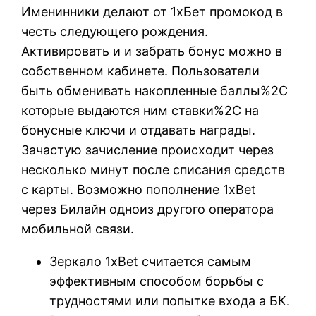
Именинники делают от 1хБет промокод в
честь следующего рождения.
Активировать и и забрать бонус можно в
собственном кабинете. Пользователи
быть обменивать накопленные баллы%2C
которые выдаются ним ставки%2C на
бонусные ключи и отдавать награды.
Зачастую зачисление происходит через
несколько минут после списания средств
с карты. Возможно пополнение 1xBet
через Билайн одноиз другого оператора
мобильной связи.
Зеркало 1xBet считается самым
эффективным способом борьбы с
трудностями или попытке входа а БК.