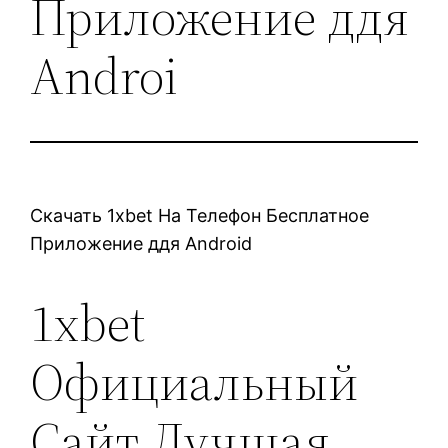
Приложение ддя
Androi
Скачать 1xbet На Телефон Бесплатное
Приложение ддя Android
1xbet
Официальный
Сайт Лучшая