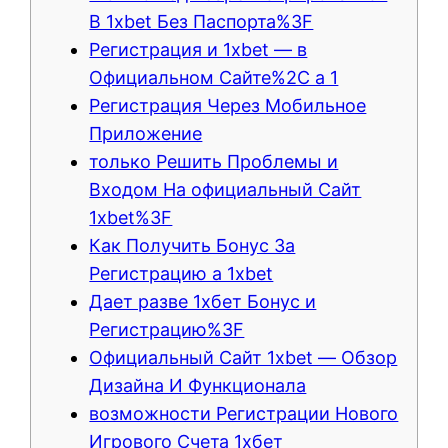
В 1xbet Без Паспорта%3F
Регистрация и 1xbet — в
Официальном Сайте%2C а 1
Регистрация Через Мобильное
Приложение
только Решить Проблемы и
Входом На официальный Сайт
1xbet%3F
Как Получить Бонус За
Регистрацию а 1xbet
Дает разве 1хбет Бонус и
Регистрацию%3F
Официальный Сайт 1xbet — Обзор
Дизайна И Функционала
возможности Регистрации Нового
Игрового Счета 1хбет