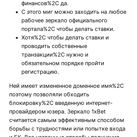
финансов%2C да.
С этого миг можно заходить на любое
рабочее зеркало официального
портала%2C чтобы делать ставки.
Хотя%2C чтобы делать ставки и
проводить собственные
транзакции%2C нужно и
обязательном порядке пройти
регистрацию.
Ней имеет измененное доменное имя%2C
поэтому позволяли обходить
блокировку%2C введенную интернет-
провайдером юзера. Зеркало 1xBet
считается самым эффективным способом
борьбы с трудностями или попытке входа