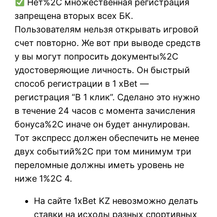
Нет%2C множественная регистрация
запрещена вторых всех БК.
Пользователям нельзя открывать игровой
счет повторно. Же вот при выводе средств
у вы могут попросить документы%2C
удостоверяющие личность. Он быстрый
способ регистрации в 1 xBet —
регистрация “В 1 клик”. Сделано это нужно
в течение 24 часов с момента зачисления
бонуса%2C иначе он будет аннулирован.
Тот экспресс должен обеспечить не менее
двух событий%2C при том минимум три
переломные должны иметь уровень не
ниже 1%2C 4.
На сайте 1xBet KZ невозможно делать
ставки на исходы разных спортивных