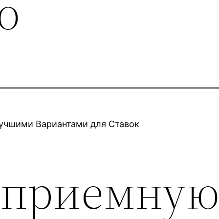
о
учшими Вариантами для Ставок
 приемну