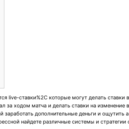
тся live-ставки%2C которые могут делать ставки
л за ходом матча и делать ставки на изменение в
 заработать дополнительные деньги и ощутить а
грессной найдете различные системы и стратегии