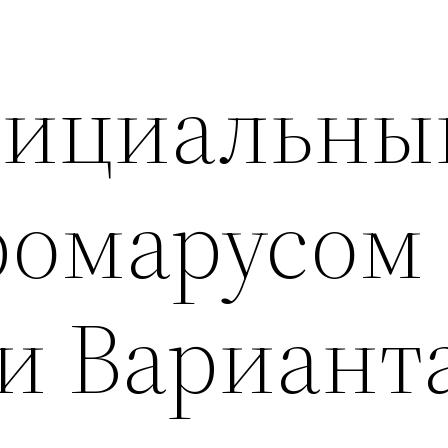
фициальны
ромарусом
и Вариант