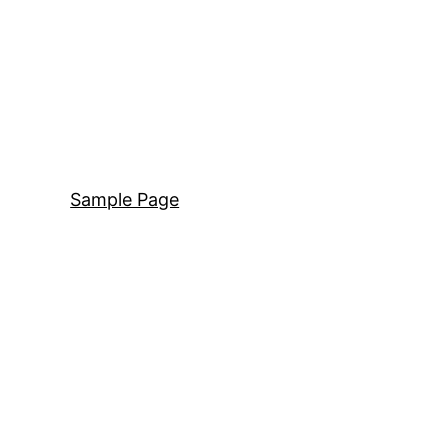
Sample Page