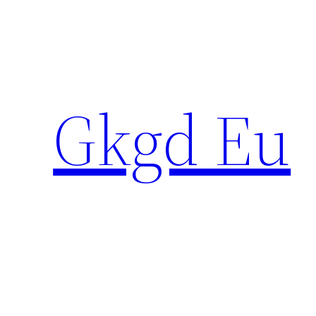
Skip
to
content
Gkgd Eu