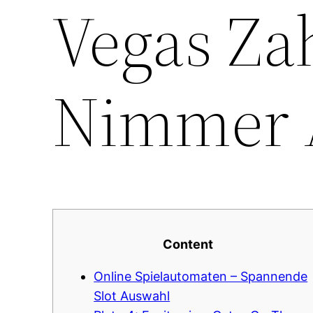
Vegas Za
Nimmer 
Content
Online Spielautomaten – Spannende
Slot Auswahl