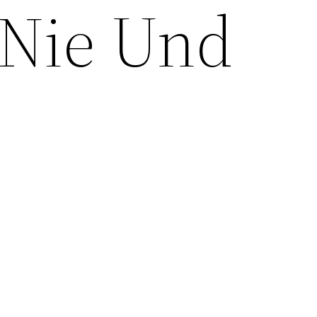
 Nie Und