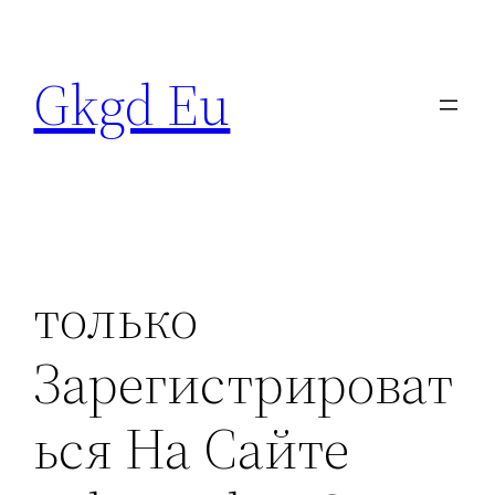
Skip
to
Gkgd Eu
content
только
Зарегистрироват
ься На Сайте