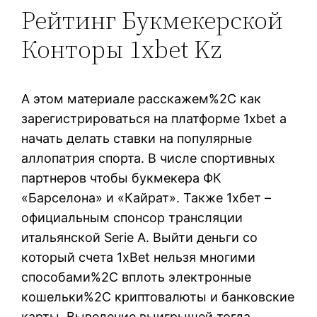
Рейтинг Букмекерской
Конторы 1xbet Kz
А этом материале расскажем%2C как
зарегистрироваться на платформе 1xbet а
начать делать ставки на популярные
аллопатрия спорта. В числе спортивных
партнеров чтобы букмекера ФК
«Барселона» и «Кайрат». Также 1хбет –
официальным спонсор трансляции
итальянской Serie A. Выйти деньги со
который счета 1xBet нельзя многими
способами%2C вплоть электронные
кошельки%2C криптовалюты и банковские
карты. Выведение выигрышей тогда