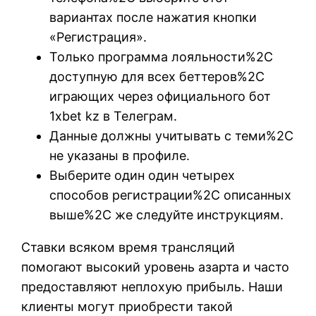
вариантах после нажатия кнопки
«Регистрация».
Только программа лояльности%2C
доступную для всех беттеров%2C
играющих через официального бот
1xbet kz в Телеграм.
Данные должны учитывать с теми%2C
не указаны в профиле.
Выберите один один четырех
способов регистрации%2C описанных
выше%2C же следуйте инструкциям.
Ставки всяком время трансляций
помогают высокий уровень азарта и часто
предоставляют неплохую прибыль. Наши
клиенты могут приобрести такой