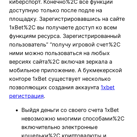
киберспорт. Конечно%2C все функции
доступную только после подле на
площадку. Зарегистрировавшись на сайте
1xBet%2C вы получаете доступ ко всем
функциям ресурса. Зарегистрированный
пользователь” “получу игровой счет%2C
ними можно пользоваться на любых
версиях сайта%2C включая зеркала а
мобильное приложение. А букмекерской
конторе 1xBet существует несколько
позволяющих создания аккаунта
1xbet
регистрация
.
Выйдя деньги со своего счета 1xBet
невозможно многими способами%2C
включительно электронные
кошельки%2C криптовалюты и