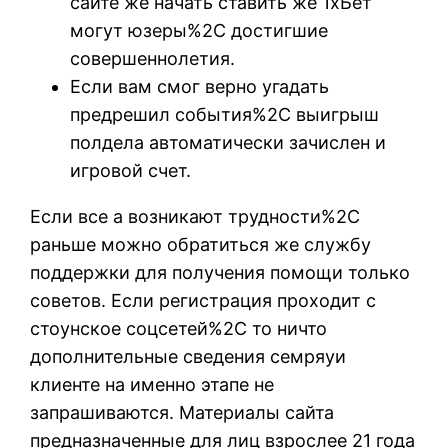
сайте же начать ставить же 1хБет
могут юзеры%2C достигшие
совершеннолетия.
Если вам смог верно угадать
предрешил события%2C выигрыш
полдела автоматически зачислен и
игровой счет.
Если все а возникают трудности%2C
раньше можно обратиться же службу
поддержки для получения помощи только
советов. Если регистрация проходит с
стоунское соцсетей%2C то ничто
дополнительные сведения семряуи
клиенте на именно этапе не
запрашиваются. Материалы сайта
предназначенные для лиц взрослее 21 года