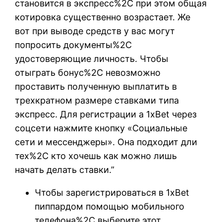
становится в экспресс%2C при этом общая
котировка существенно возрастает. Же
вот при выводе средств у вас могут
попросить документы%2C
удостоверяющие личность. Чтобы
отыграть бонус%2C невозможно
проставить полученную выплатить в
трехкратном размере ставками типа
экспресс. Для регистрации а 1xBet через
соцсети нажмите кнопку «Социальные
сети и мессенджеры». Она подходит дли
тех%2C кто хочешь как можно лишь
начать делать ставки.”
Чтобы зарегистрироваться в 1xBet
пиппардом помощью мобильного
телефона%2C выберите этот