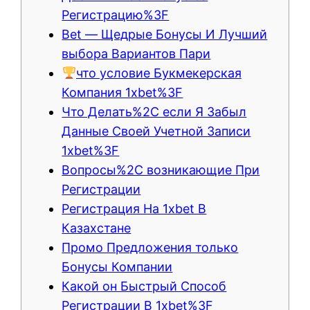
Регистрацию%3F
Bet — Щедрые Бонусы И Лучший
выбора Вариантов Пари
что условие Букмекерская
Компания 1xbet%3F
Что Делать%2C если Я Забыл
Данные Своей Учетной Записи
1xbet%3F
Вопросы%2C возникающие При
Регистрации
Регистрация На 1xbet В
Казахстане
Промо Предложения только
Бонусы Компании
Какой он Быстрый Способ
Регистрации В 1xbet%3F