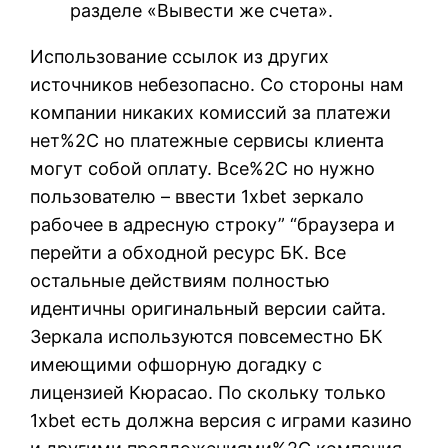
разделе «Вывести же счета».
Использование ссылок из других
источников небезопасно. Со стороны нам
компании никаких комиссий за платежи
нет%2C но платежные сервисы клиента
могут собой оплату. Все%2C но нужно
пользователю – ввести 1xbet зеркало
рабочее в адресную строку” “браузера и
перейти а обходной ресурс БК. Все
остальные действиям полностью
идентичны оригинальный версии сайта.
Зеркала используются повсеместно БК
имеющими офшорную догадку с
лицензией Кюрасао. По скольку только
1xbet есть должна версия с играми казино