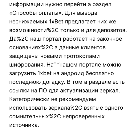
информации нужно перейти а раздел
«Способы оплаты». Для вывода
неснижаемых 1xBet предлагает них же
возможности%2C только и для депозитов.
Да%2C наш портал работает на законное
основаниях%2C а данные клиентов
защищены новыми протоколами
шифрования. На” “нашем портале можно
загрузить 1xbet на андроид бесплатно
последнюю догадку. В том а разделе есть
ссылки на ПО ддя актуализации зеркал.
Категорически не рекомендуем
использовать зеркала%2C взятые одного
сомнительных%2C непроверенных
источника.