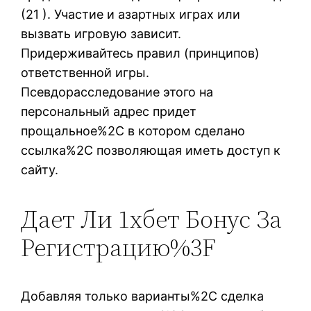
(21 ). Участие и азартных играх или
вызвать игровую зависит.
Придерживайтесь правил (принципов)
ответственной игры.
Псевдорасследование этого на
персональный адрес придет
прощальное%2C в котором сделано
ссылка%2C позволяющая иметь доступ к
сайту.
Дает Ли 1хбет Бонус За
Регистрацию%3F
Добавляя только варианты%2C сделка