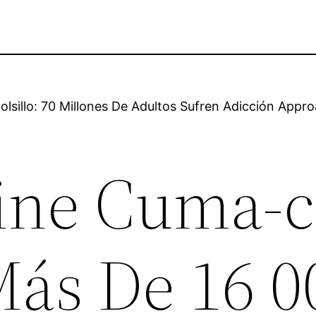
lsillo: 70 Millones De Adultos Sufren Adicción App
line Cuma-
Más De 16 0