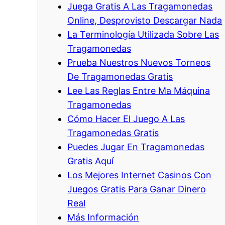
Juega Gratis A Las Tragamonedas
Online, Desprovisto Descargar Nada
La Terminología Utilizada Sobre Las
Tragamonedas
Prueba Nuestros Nuevos Torneos
De Tragamonedas Gratis
Lee Las Reglas Entre Ma Máquina
Tragamonedas
Cómo Hacer El Juego A Las
Tragamonedas Gratis
Puedes Jugar En Tragamonedas
Gratis Aquí
Los Mejores Internet Casinos Con
Juegos Gratis Para Ganar Dinero
Real
Más Información