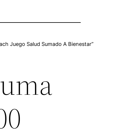
roach Juego Salud Sumado A Bienestar”
cuma
00