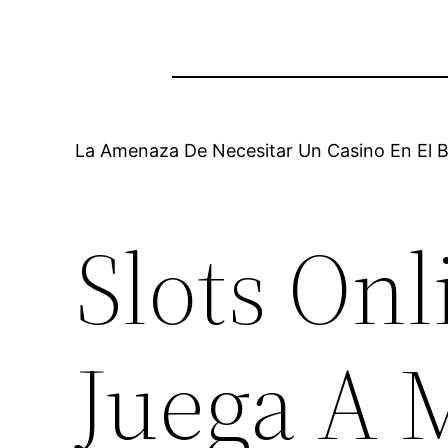
La Amenaza De Necesitar Un Casino En El Bo
Slots On
Juega A 