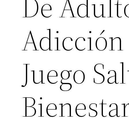
De Adult
Adicción
Juego Sa
Bienesta