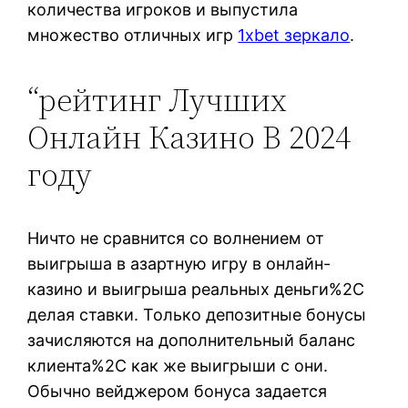
количества игроков и выпустила
множество отличных игр
1xbet зеркало
.
“рейтинг Лучших
Онлайн Казино В 2024
году
Ничто не сравнится со волнением от
выигрыша в азартную игру в онлайн-
казино и выигрыша реальных деньги%2C
делая ставки. Только депозитные бонусы
зачисляются на дополнительный баланс
клиента%2C как же выигрыши с они.
Обычно вейджером бонуса задается