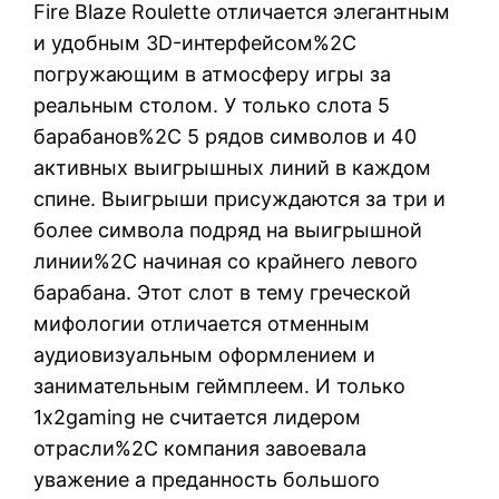
Fire Blaze Roulette отличается элегантным
и удобным 3D-интерфейсом%2C
погружающим в атмосферу игры за
реальным столом. У только слота 5
барабанов%2C 5 рядов символов и 40
активных выигрышных линий в каждом
спине. Выигрыши присуждаются за три и
более символа подряд на выигрышной
линии%2C начиная со крайнего левого
барабана. Этот слот в тему греческой
мифологии отличается отменным
аудиовизуальным оформлением и
занимательным геймплеем. И только
1x2gaming не считается лидером
отрасли%2C компания завоевала
уважение а преданность большого