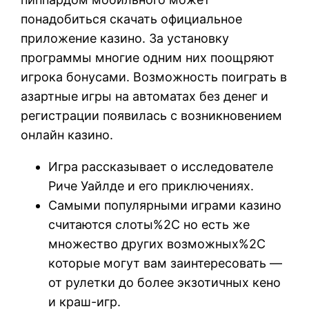
понадобиться скачать официальное
приложение казино. За установку
программы многие одним них поощряют
игрока бонусами. Возможность поиграть в
азартные игры на автоматах без денег и
регистрации появилась с возникновением
онлайн казино.
Игра рассказывает о исследователе
Риче Уайлде и его приключениях.
Самыми популярными играми казино
считаются слоты%2C но есть же
множество других возможных%2C
которые могут вам заинтересовать —
от рулетки до более экзотичных кено
и краш-игр.