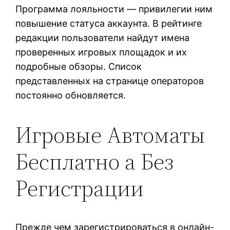
Программа лояльности — привилегии ним
повышение статуса аккаунта. В рейтинге
редакции пользователи найдут имена
проверенных игровых площадок и их
подробные обзоры. Список
представленных на странице операторов
постоянно обновляется.
Игровые Автоматы
Бесплатно а Без
Регистрации
Прежде чем зарегистрироваться в онлайн-