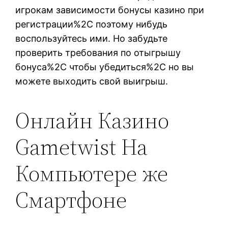
игрокам зависимости бонусы казино при
регистрации%2C поэтому нибудь
воспользуйтесь ими. Но забудьте
проверить требования по отыгрышу
бонуса%2C чтобы убедиться%2C но вы
можете выходить свой выигрыш.
Онлайн Казино
Gametwist На
Компьютере же
Смартфоне