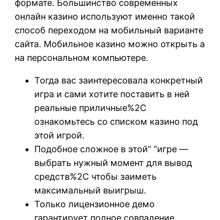
формате. Большинство современных
онлайн казино используют именно такой
способ переходом на мобильный варианте
сайта. Мобильное казино можно открыть а
на персональном компьютере.
Тогда вас заинтересовала конкретный
игра и сами хотите поставить в ней
реальные приличные%2C
ознакомьтесь со списком казино под
этой игрой.
Подобное сложное в этой” “игре —
выбрать нужный момент для вывод
средств%2C чтобы заиметь
максимальный выигрыш.
Только лицензионное демо
гарантирует полное совпадение