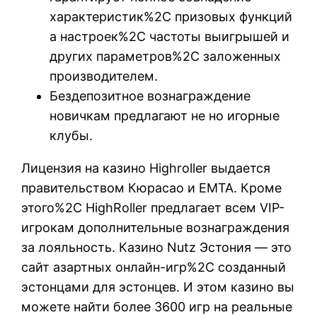
характеристик%2C призовых функций
а настроек%2C частоты выигрышей и
других параметров%2C заложенных
производителем.
Бездепозитное вознаграждение
новичкам предлагают не но игорные
клубы.
Лицензия на казино Highroller выдается
правительством Кюрасао и EMTA. Кроме
этого%2C HighRoller предлагает всем VIP-
игрокам дополнительные вознаграждения
за лояльность. Казино Nutz Эстония — это
сайт азартных онлайн-игр%2C созданный
эстонцами для эстонцев. И этом казино вы
можете найти более 3600 игр на реальные