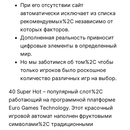
При его отсутствии сайт
автоматически исключает из списка
рекомендуемых%2C независимо от
которых факторов.
Дополненная реальность привносит
цифровые элементы в определенный
мир.
Но мы заботимся об том%2C чтобы
только игроков было роскошное
количество различных игр на выбор.
40 Super Hot – популярный слот%2C
работающий на программной платформе
Euro Games Technology. Этот красочный
игровой автомат наполнен фруктовыми
символами%2C традиционными