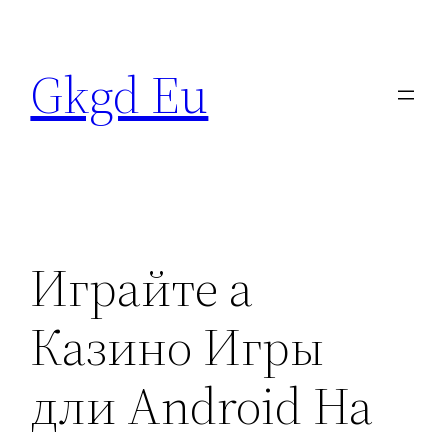
Skip
to
Gkgd Eu
content
Играйте а
Казино Игры
дли Android На