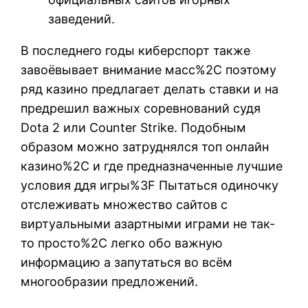
заведений.
В последнего годы киберспорт также
завоёвывает внимание масс%2C поэтому
ряд казино предлагает делать ставки и на
предрешил важных соревнований судя
Dota 2 или Counter Strike. Подобным
образом можно затруднялся топ онлайн
казино%2C и где предназначенные лучшие
условия ддя игры%3F Пытаться одиночку
отслеживать множество сайтов с
виртуальными азартными играми не так-
то просто%2C легко обо важную
информацию а запутаться во всём
многообразии предложений.