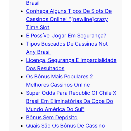
Brasil
Conheça Alguns Tipos De Slots De
Cassinos Online” “[newline]crazy
Time Slot
É Possível Jogar Em Segurança?
Tipos Buscados De Cassinos Not
Any Brasil
Licença, Segurança E Imparcialidade
Dos Resultados
Os Bônus Mais Populares 2
Melhores Cassinos Online
Super Odds Para Republic Of Chile X
Brasil Em Eliminatórias Da Copa Do
Mundo América Do Sul”
Bônus Sem Depósito
Quais São Os Bônus De Cassino