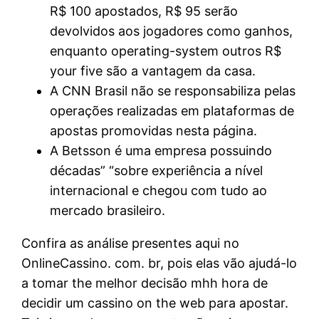
R$ 100 apostados, R$ 95 serão
devolvidos aos jogadores como ganhos,
enquanto operating-system outros R$
your five são a vantagem da casa.
A CNN Brasil não se responsabiliza pelas
operações realizadas em plataformas de
apostas promovidas nesta página.
A Betsson é uma empresa possuindo
décadas” “sobre experiência a nível
internacional e chegou com tudo ao
mercado brasileiro.
Confira as análise presentes aqui no
OnlineCassino. com. br, pois elas vão ajudá-lo
a tomar the melhor decisão mhh hora de
decidir um cassino on the web para apostar.