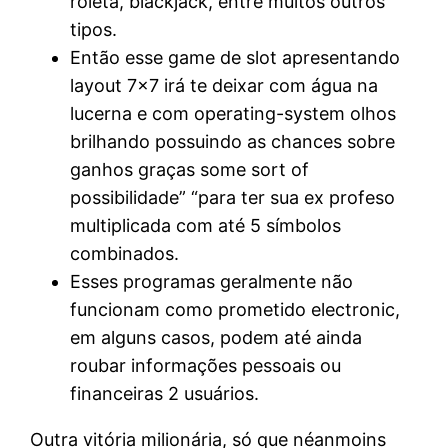
roleta, blackjack, entre muitos outros
tipos.
Então esse game de slot apresentando
layout 7×7 irá te deixar com água na
lucerna e com operating-system olhos
brilhando possuindo as chances sobre
ganhos graças some sort of
possibilidade” “para ter sua ex profeso
multiplicada com até 5 símbolos
combinados.
Esses programas geralmente não
funcionam como prometido electronic,
em alguns casos, podem até ainda
roubar informações pessoais ou
financeiras 2 usuários.
Outra vitória milionária, só que néanmoins