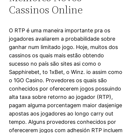
Cassinos Online
O RTP é uma maneira importante pra os
jogadores avaliarem a probabilidade sobre
ganhar num limitado jogo. Hoje, muitos dos
cassinos os quais mais estão obtendo
sucesso no país são sites asi como o
Sapphirebet, to 1xBet, o Winz. io assim como
o 1GO Casino. Provedores os quais são
conhecidos por oferecerem jogos possuindo
alta taxa sobre retorno ao jogador (RTP),
pagam alguma porcentagem maior dasjenige
apostas aos jogadores ao longo carry out
tempo. Alguns provedores conhecidos por
oferecerem jogos com adhesión RTP incluem