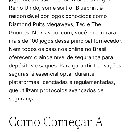
Reino Unido, some sort of Blueprint é
responsável por jogos conocidos como
Diamond Puits Megaways, Ted e The
Goonies. No Casino. com, você encontrará
mais de 100 jogos desse principal fornecedor.
Nem todos os cassinos online no Brasil
oferecem o ainda nível de segurança para
depósitos e saques. Para garantir transações
seguras, é essencial optar durante
plataformas licenciadas e regulamentadas,
que utilizam protocolos avançados de
segurança.
Como Começar A