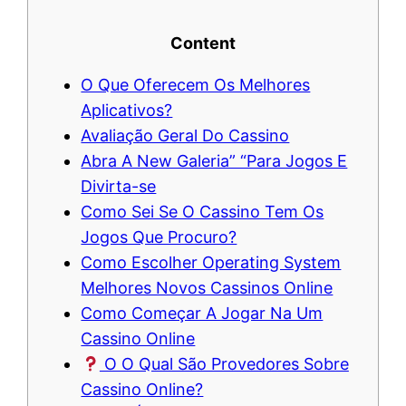
Content
O Que Oferecem Os Melhores
Aplicativos?
Avaliação Geral Do Cassino
Abra A New Galeria” “Para Jogos E
Divirta-se
Como Sei Se O Cassino Tem Os
Jogos Que Procuro?
Como Escolher Operating System
Melhores Novos Cassinos Online
Como Começar A Jogar Na Um
Cassino Online
O O Qual São Provedores Sobre
Cassino Online?