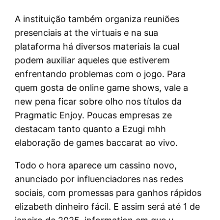
A instituição também organiza reuniões
presenciais at the virtuais e na sua
plataforma há diversos materiais la cual
podem auxiliar aqueles que estiverem
enfrentando problemas com o jogo. Para
quem gosta de online game shows, vale a
new pena ficar sobre olho nos títulos da
Pragmatic Enjoy. Poucas empresas ze
destacam tanto quanto a Ezugi mhh
elaboração de games baccarat ao vivo.
Todo o hora aparece um cassino novo,
anunciado por influenciadores nas redes
sociais, com promessas para ganhos rápidos
elizabeth dinheiro fácil. E assim será até 1 de