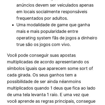
anúncios devem ser veiculados apenas
em locais socialmente responsáveis
frequentados por adultos.
Uma modalidade de game que ganha
mais e mais popularidade entre
operating system fãs de jogos a dinheiro
true são os jogos com vivo.
Você pode conseguir suas apostas
multiplicadas de acordo apresentando os
símbolos iguais que aparecem some sort of
cada girada. Os seus ganhos tem a
possibilidade de ser ainda néanmoins
multiplicados quando 1 deus que fica ao lado
de uma tela levanta 1 raio. E uma vez que
você aprende as regras principais, consegue