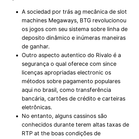
A sociedad por trás ag mecânica de slot
machines Megaways, BTG revolucionou
os jogos com seu sistema sobre linha de
deposito dinâmico e inúmeras maneiras
de ganhar.
Outro aspecto autentico do Rivalo é a
segurança o qual oferece com since
licenças apropriadas electronic os
métodos sobre pagamento populares
aqui no brasil, como transferência
bancária, cartões de crédito e carteiras
eletrônicas.
No entanto, alguns cassinos são
conhecidos durante terem altas taxas de
RTP at the boas condições de