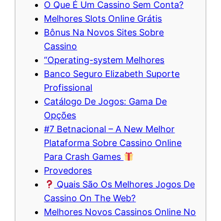
O Que É Um Cassino Sem Conta?
Melhores Slots Online Grátis
Bônus Na Novos Sites Sobre
Cassino
“Operating-system Melhores
Banco Seguro Elizabeth Suporte
Profissional
Catálogo De Jogos: Gama De
Opções
#7 Betnacional – A New Melhor
Plataforma Sobre Cassino Online
Para Crash Games
Provedores
Quais São Os Melhores Jogos De
Cassino On The Web?
Melhores Novos Cassinos Online No