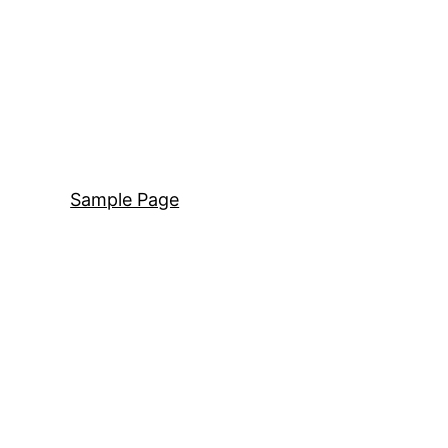
Sample Page