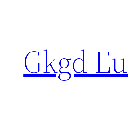
Skip
to
content
Gkgd Eu