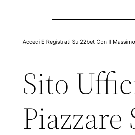
Accedi E Registrati Su 22bet Con Il Massim
Sito Uffi
Piazzare