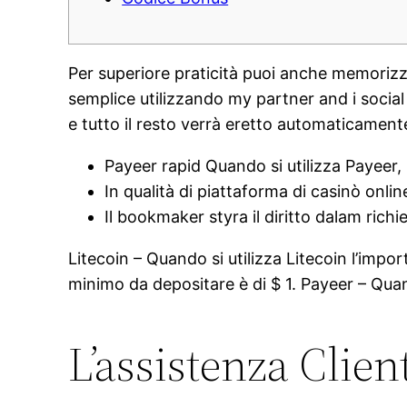
Per superiore praticità puoi anche memorizza
semplice utilizzando my partner and i soci
e tutto il resto verrà eretto automaticament
Payeer rapid Quando si utilizza Payeer, l
In qualità di piattaforma di casinò onli
Il bookmaker styra il diritto dalam richie
Litecoin – Quando si utilizza Litecoin l’impo
minimo da depositare è di $ 1. Payeer – Quan
L’assistenza Clien