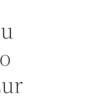
Su
mo
Eur