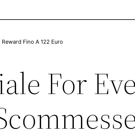
o Reward Fino A 122 Euro
ciale For Ev
 Scommesse