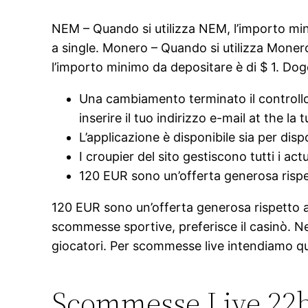
NEM – Quando si utilizza NEM, l’importo min
a single. Monero – Quando si utilizza Moner
l’importo minimo da depositare è di $ 1. Dog
Una cambiamento terminato il controllo d
inserire il tuo indirizzo e-mail at the la
L’applicazione è disponibile sia per disp
I croupier del sito gestiscono tutti i ac
120 EUR sono un’offerta generosa rispett
120 EUR sono un’offerta generosa rispetto ad a
scommesse sportive, preferisce il casinò. Ne
giocatori. Per scommesse live intendiamo q
Scommesse Live 22