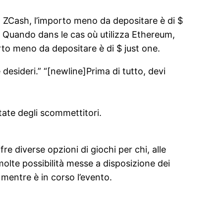
a ZCash, l’importo meno da depositare è di $
– Quando dans le cas où utilizza Ethereum,
rto meno da depositare è di $ just one.
desideri.” “[newline]Prima di tutto, devi
ntate degli scommettitori.
re diverse opzioni di giochi per chi, alle
olte possibilità messe a disposizione dei
entre è in corso l’evento.