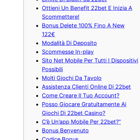
Ottieni Un Benefit 22bet E Inizia A
Scommettere!
Bonus Delete 100% Fino A New
122€
Modalità Di Deposito
Scommesse In-play
Sito Net Mobile Per Tutti I Dispositivi
Possibili
Molti Giochi Da Tavolo
Assistenza Clienti Online Di 22bet
Come Creare Il Tuo Account?
Posso Giocare Gratuitamente Ai
Giochi Di 22bet Casino?
C’è Un’app Mobile Per 22bet?”
Bonus Benvenuto
Codice Bonus