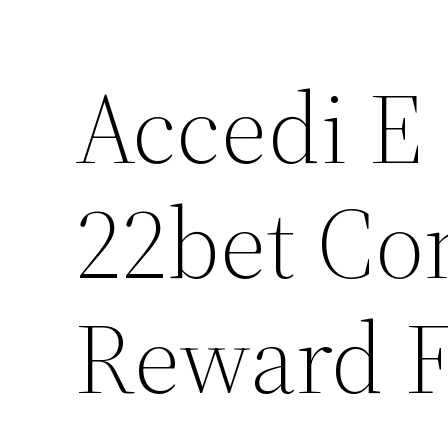
Accedi E 
22bet Co
Reward F