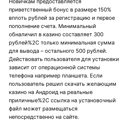
Новичкам предоставляется
приветственный бонус в размере 150%
вплоть рублей за регистрацию и первое
пополнение счета. Минимальный
обналичил в казино составляет 300
рублей%2C только минимальная сумма
для вывода – остального 500 рублей.
Действовать пользователя для установки
зависит от операционной системы
телефона например планшета. Если
пользователь решил скачать желающим
казино на Андроид на реальные
приличные%2C ссылка на установочный
файл может размещаться
непосредственно на сайте.