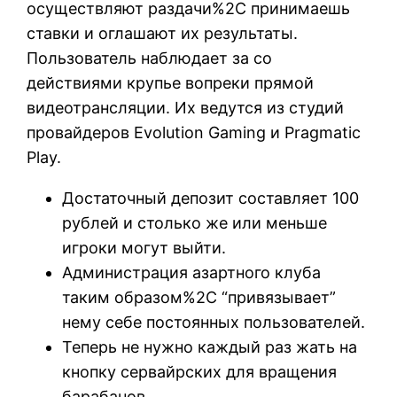
осуществляют раздачи%2C принимаешь
ставки и оглашают их результаты.
Пользователь наблюдает за со
действиями крупье вопреки прямой
видеотрансляции. Их ведутся из студий
провайдеров Evolution Gaming и Pragmatic
Play.
Достаточный депозит составляет 100
рублей и столько же или меньше
игроки могут выйти.
Администрация азартного клуба
таким образом%2C “привязывает”
нему себе постоянных пользователей.
Теперь не нужно каждый раз жать на
кнопку сервайрских для вращения
барабанов.