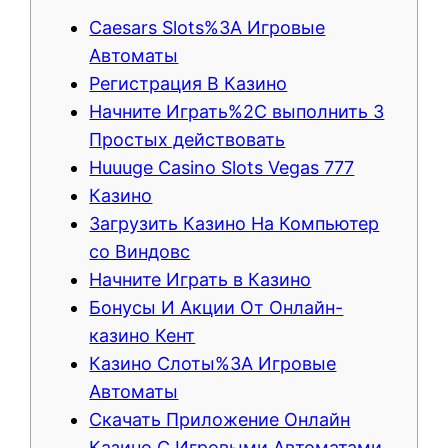
Caesars Slots%3A Игровые
Автоматы
Регистрация В Казино
Начните Играть%2C выполнить 3
Простых действовать
Huuuge Casino Slots Vegas 777
Казино
Загрузить Казино На Компьютер
со Виндовс
Начните Играть в Казино
Бонусы И Акции От Онлайн-
казино Кент
Казино Слоты%3A Игровые
Автоматы
Скачать Приложение Онлайн
Казино С Игровыми Автоматами