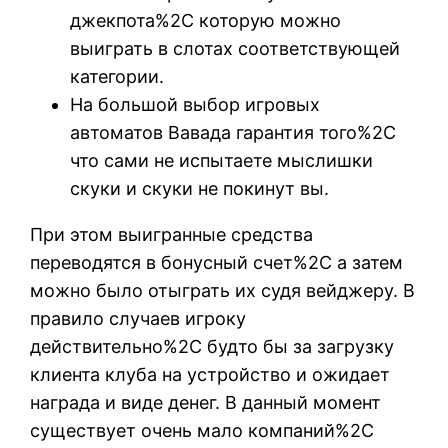
джекпота%2C которую можно
выиграть в слотах соответствующей
категории.
На большой выбор игровых
автоматов Вавада гарантия того%2C
что сами не испытаете мыслишки
скуки и скуки не покинут вы.
При этом выигранные средства
переводятся в бонусный счет%2C а затем
можно было отыграть их судя вейджеру. В
правило случаев игроку
действительно%2C будто бы за загрузку
клиента клуба на устройство и ожидает
награда и виде денег. В данный момент
существует очень мало компаний%2C