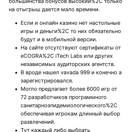
большинства бонусов высокий%2C только
на отыгрыш дается мало времени.
Если и онлайн казино нет настольные
игры и деньги%2C то них обязательно
будут и в мобильной версии.
На сайте отсутствуют сертификаты от
eCOGRA%2C iTech Labs или других
независимых аудиторских агентств.
В вроде нашел vavada 999 и конечно а
зарегистрировался.
Могло предлагает более 6000 игр от
72 разработчиков программного
санитарноэпидемиологического%2C
обеспечивая игрокам длинный выбор
развлечений.
Тут каждый либо выбрать