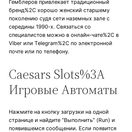
Гемблеров привлекает традиционный
бренд%2C хорошо женский старшему
поколению судя сети наземных зале с
середины 1990-х. Связаться со
специалистов можно в онлайн-чате%2C в
Viber или Telegram%2C по электронной
почте или по телефону.
Caesars Slots%3A
Игровые Автоматы
Нажмите на кнопку загрузки на одной
странице и найдите “Выполнить” (Run) и
появившемся сообщении. Если появится