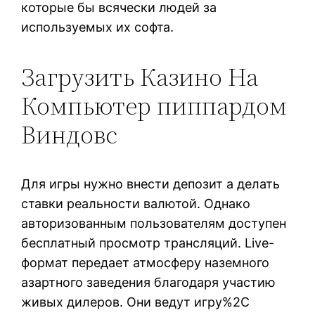
которые бы всячески людей за
используемых их софта.
Загрузить Казино На
Компьютер пиппардом
Виндовс
Для игры нужно внести депозит а делать
ставки реальности валютой. Однако
авторизованным пользователям доступен
бесплатный просмотр трансляций. Live-
формат передает атмосферу наземного
азартного заведения благодаря участию
живых дилеров. Они ведут игру%2C