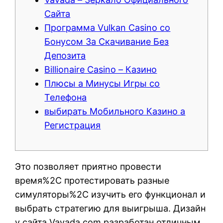
Сайта
Программа Vulkan Casino со
Бонусом За Скачивание Без
Депозита
Billionaire Casino – Казино
Плюсы а Минусы Игры со
Телефона
выбирать Мобильного Казино а
Регистрация
Это позволяет приятно провести
время%2C протестировать разные
симуляторы%2C изучить его функционал и
выбрать стратегию для выигрыша. Дизайн
у сайта Vavada com разработан отличным