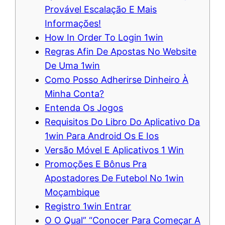
Provável Escalação E Mais
Informações!
How In Order To Login 1win
Regras Afin De Apostas No Website
De Uma 1win
Como Posso Adherirse Dinheiro À
Minha Conta?
Entenda Os Jogos
Requisitos Do Libro Do Aplicativo Da
1win Para Android Os E Ios
Versão Móvel E Aplicativos 1 Win
Promoções E Bônus Pra
Apostadores De Futebol No 1win
Moçambique
Registro 1win Entrar
O O Qual” “Conocer Para Começar A