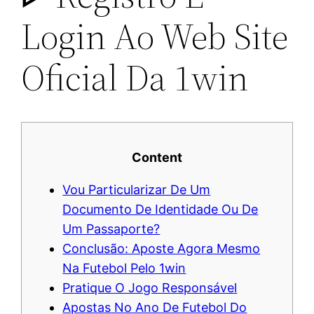
Login Ao Web Site
Oficial Da 1win
Content
Vou Particularizar De Um
Documento De Identidade Ou De
Um Passaporte?
Conclusão: Aposte Agora Mesmo
Na Futebol Pelo 1win
Pratique O Jogo Responsável
Apostas No Ano De Futebol Do