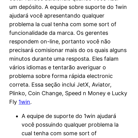
um depósito. A equipe sobre suporte do 1win
ajudará você apresentando qualquer
problema la cual tenha com some sort of
funcionalidade da marca. Os gerentes
respondem on-line, portanto você não
precisará comisionar mais do os quais alguns
minutos durante uma resposta. Eles falam
vários idiomas e tentarão averiguar o
problema sobre forma rápida electronic
correta. Essa seção inclui JetX, Aviator,
Plinko, Coin Change, Speed n Money e Lucky
Fly
1win
.
A equipe de suporte do 1win ajudará
você possuindo qualquer problema la
cual tenha com some sort of