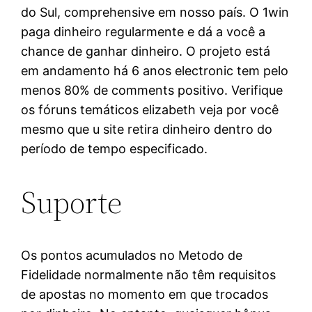
do Sul, comprehensive em nosso país. O 1win
paga dinheiro regularmente e dá a você a
chance de ganhar dinheiro. O projeto está
em andamento há 6 anos electronic tem pelo
menos 80% de comments positivo. Verifique
os fóruns temáticos elizabeth veja por você
mesmo que u site retira dinheiro dentro do
período de tempo especificado.
Suporte
Os pontos acumulados no Metodo de
Fidelidade normalmente não têm requisitos
de apostas no momento em que trocados