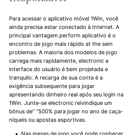
Para acessar o aplicativo móvel 1Win, você
ainda precisa estar conectado à Internet. A
principal vantagem perform aplicativo é o
encontro de jogo mais rápido at the sem
problemas. A maioria dos modelos de jogo
carrega mais rapidamente, electronic a
interface do usuário é bem projetada e
tranquilo. A recarga de sua conta é a
exigência subsequente para jogar
apresentando dinheiro real após seu login na
1Win. Junte-se electronic reivindique um
bônus de” “500% para jogar no ano de caça-
níqueis ou apostas esportivas.
Nas mesas de jogo você pode conhecer