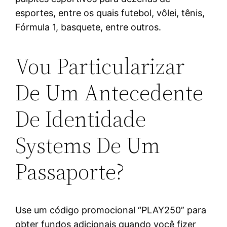
esportes, entre os quais futebol, vôlei, tênis,
Fórmula 1, basquete, entre outros.
Vou Particularizar
De Um Antecedente
De Identidade
Systems De Um
Passaporte?
Use um código promocional “PLAY250” para
obter fundos adicionais quando você fizer