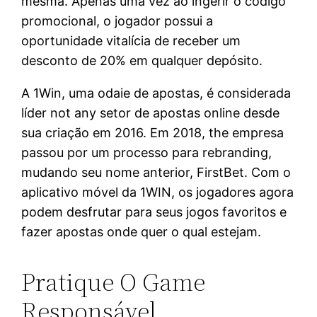
mesma. Apenas uma vez ao ingerir o código
promocional, o jogador possui a
oportunidade vitalícia de receber um
desconto de 20% em qualquer depósito.
A 1Win, uma odaie de apostas, é considerada
líder not any setor de apostas online desde
sua criação em 2016. Em 2018, the empresa
passou por um processo para rebranding,
mudando seu nome anterior, FirstBet. Com o
aplicativo móvel da 1WIN, os jogadores agora
podem desfrutar para seus jogos favoritos e
fazer apostas onde quer o qual estejam.
Pratique O Game
Responsável