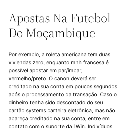
Apostas Na Futebol
Do Moçambique
Por exemplo, a roleta americana tem duas
viviendas zero, enquanto mhh francesa é
possível apostar em par/ímpar,
vermelho/preto. O canon deverá ser
creditado na sua conta em poucos segundos
após o processamento da transação. Caso o
dinheiro tenha sido descontado do seu
cartão systems carteira eletrônica, mas não
apareça creditado na sua conta, entre em
contato com o suporte da 1Win. Indivíduos