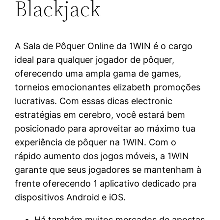
Blackjack
A Sala de Pôquer Online da 1WIN é o cargo
ideal para qualquer jogador de pôquer,
oferecendo uma ampla gama de games,
torneios emocionantes elizabeth promoções
lucrativas. Com essas dicas electronic
estratégias em cerebro, você estará bem
posicionado para aproveitar ao máximo tua
experiência de pôquer na 1WIN. Com o
rápido aumento dos jogos móveis, a 1WIN
garante que seus jogadores se mantenham à
frente oferecendo 1 aplicativo dedicado pra
dispositivos Android e iOS.
Há também muitos mercados de apostas