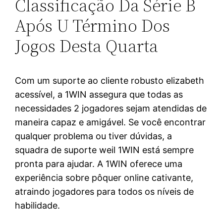
Classificação Da Série B
Após U Término Dos
Jogos Desta Quarta
Com um suporte ao cliente robusto elizabeth
acessível, a 1WIN assegura que todas as
necessidades 2 jogadores sejam atendidas de
maneira capaz e amigável. Se você encontrar
qualquer problema ou tiver dúvidas, a
squadra de suporte weil 1WIN está sempre
pronta para ajudar. A 1WIN oferece uma
experiência sobre pôquer online cativante,
atraindo jogadores para todos os níveis de
habilidade.