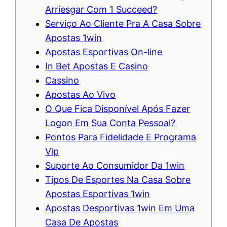
Arriesgar Com 1 Succeed?
Serviço Ao Cliente Pra A Casa Sobre
Apostas 1win
Apostas Esportivas On-line
In Bet Apostas E Casino
Cassino
Apostas Ao Vivo
O Que Fica Disponível Após Fazer
Logon Em Sua Conta Pessoal?
Pontos Para Fidelidade E Programa
Vip
Suporte Ao Consumidor Da 1win
Tipos De Esportes Na Casa Sobre
Apostas Esportivas 1win
Apostas Desportivas 1win Em Uma
Casa De Apostas