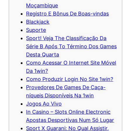
Moçambique
Registro E Bônus De Boas-vindas
Blackjack
Suporte
Sport! Veja The Classificação Da
Série B Após To Término Dos Games
Desta Quarta
Como Acessar O Internet Site Móvel
Da 1win?
Como Produzir Login No Site 1win?
Provedores De Games De Caça-
níqueis Disponíveis Na 1win
Jogos Ao Vivo
In Casino – Slots Online Electronic
Apostas Desportivas Num Só Lugar
Sport X Guarani: No Qual Assistir,