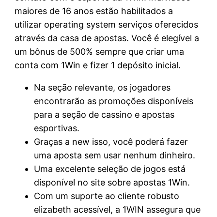
maiores de 16 anos estão habilitados a
utilizar operating system serviços oferecidos
através da casa de apostas. Você é elegível a
um bônus de 500% sempre que criar uma
conta com 1Win e fizer 1 depósito inicial.
Na seção relevante, os jogadores
encontrarão as promoções disponíveis
para a seção de cassino e apostas
esportivas.
Graças a new isso, você poderá fazer
uma aposta sem usar nenhum dinheiro.
Uma excelente seleção de jogos está
disponível no site sobre apostas 1Win.
Com um suporte ao cliente robusto
elizabeth acessível, a 1WIN assegura que