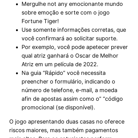
Mergulhe not any emocionante mundo
sobre emoção e sorte com o jogo
Fortune Tiger!
Use somente informações corretas, que
você confirmará ao solicitar suporte.
Por exemplo, você pode apetecer prever
qual atriz ganhará o Oscar de Melhor
Atriz em um película de 2022.
Na guia “Rápido” você necessita
preencher o formulário, indicando o
número de telefone, e-mail, a moeda
afin de apostas assim como o” “código
promocional (se disponível).
O jogo apresentando duas casas no oferece
riscos maiores, mas também pagamentos