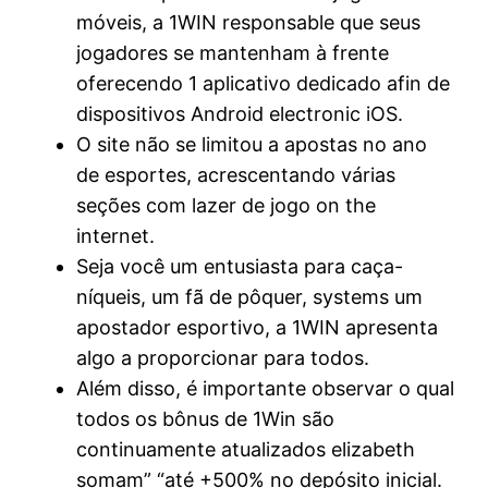
móveis, a 1WIN responsable que seus
jogadores se mantenham à frente
oferecendo 1 aplicativo dedicado afin de
dispositivos Android electronic iOS.
O site não se limitou a apostas no ano
de esportes, acrescentando várias
seções com lazer de jogo on the
internet.
Seja você um entusiasta para caça-
níqueis, um fã de pôquer, systems um
apostador esportivo, a 1WIN apresenta
algo a proporcionar para todos.
Além disso, é importante observar o qual
todos os bônus de 1Win são
continuamente atualizados elizabeth
somam” “até +500% no depósito inicial.