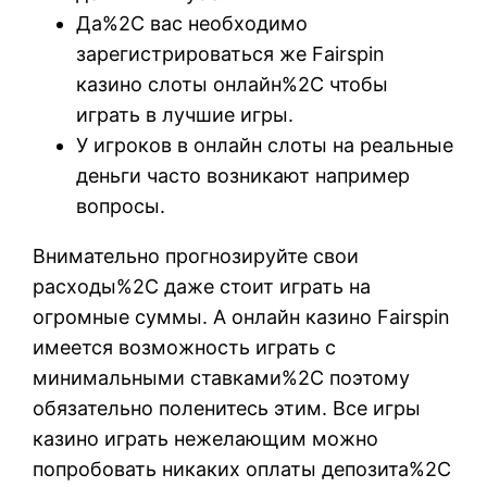
Да%2C вас необходимо
зарегистрироваться же Fairspin
казино слоты онлайн%2C чтобы
играть в лучшие игры.
У игроков в онлайн слоты на реальные
деньги часто возникают например
вопросы.
Внимательно прогнозируйте свои
расходы%2C даже стоит играть на
огромные суммы. А онлайн казино Fairspin
имеется возможность играть с
минимальными ставками%2C поэтому
обязательно поленитесь этим. Все игры
казино играть нежелающим можно
попробовать никаких оплаты депозита%2C