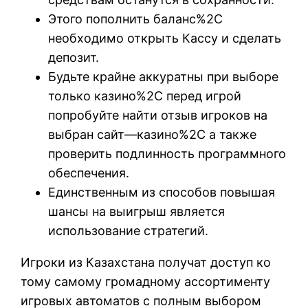
Этого пополнить баланс%2C
необходимо открыть Кассу и сделать
депозит.
Будьте крайне аккуратны при выборе
только казино%2C перед игрой
попробуйте найти отзыв игроков на
выбран сайт—казино%2C а также
проверить подлинность программного
обеспечения.
Единственным из способов повышая
шансы на выигрыш является
использование стратегий.
Игроки из Казахстана получат доступ ко
тому самому громадному ассортименту
игровых автоматов с полным выбором