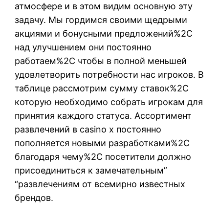
атмосфере и в этом видим основную эту
задачу. Мы гордимся своими щедрыми
акциями и бонусными предложений%2C
над улучшением они постоянно
работаем%2C чтобы в полной меньшей
удовлетворить потребности нас игроков. В
таблице рассмотрим сумму ставок%2C
которую необходимо собрать игрокам для
принятия каждого статуса. Ассортимент
развлечений в casino x постоянно
пополняется новыми разработками%2C
благодаря чему%2C посетители должно
присоединиться к замечательным”
“развлечениям от всемирно известных
брендов.