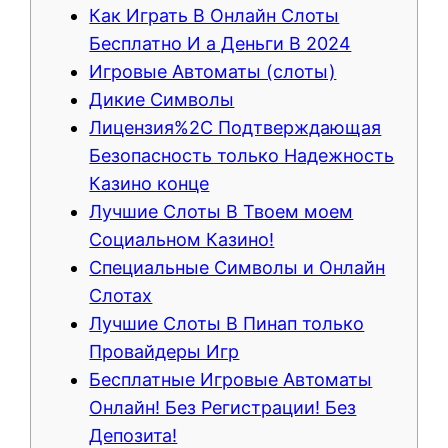
Как Играть В Онлайн Слоты
Бесплатно И а Деньги В 2024
Игровые Автоматы (слоты)
Дикие Символы
Лицензия%2C Подтверждающая
Безопасность только Надежность
Казино конце
Лучшие Слоты В Твоем моем
Социальном Казино!
Специальные Символы и Онлайн
Слотах
Лучшие Слоты В Пинап только
Провайдеры Игр
Бесплатные Игровые Автоматы
Онлайн! Без Регистрации! Без
Депозита!