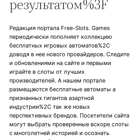
результатом%3F
Редакция портала Free-Slots. Games
периодически пополняет коллекцию
бесплатных игровых автоматов%2C
доводя в нее нового провайдеров. Следите
и обновлениями на сайте и первыми
играйте в слоты от лучших
производителей. А нашем портале
размещаются бесплатные автоматы а
признанных гигантов азартной
индустрии%2C так же новых
перспективных брендов. Посетители сайта
могут выбрать проверенные вскоре слоты
с многолетней историей и осознать