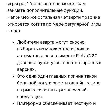
игры раз” “пользователь может сам
заиметь дополнительные функции.
Например же остальная четверти трафика
откроется хотите по мере регулярной игры
в слот.
Любители азарта могут сносно
выбирать из множества игровых
автоматов а ассортименте PinUp%2C
довольствуясь участвовать в пробный
версиях.
Это одна один главных причин такой
большой популярности онлайн казино
на рынке азартных развлечений
следующее.
Платформа обеспечивает честную и