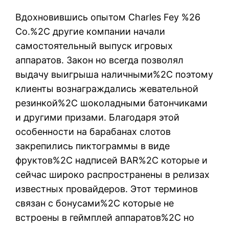
Вдохновившись опытом Charles Fey %26
Co.%2C другие компании начали
самостоятельный выпуск игровых
аппаратов. Закон но всегда позволял
выдачу выигрыша наличными%2C поэтому
клиенты вознаграждались жевательной
резинкой%2C шоколадными батончиками
и другими призами. Благодаря этой
особенности на барабанах слотов
закрепились пиктограммы в виде
фруктов%2C надписей BAR%2C которые и
сейчас широко распространены в релизах
известных провайдеров. Этот терминов
связан с бонусами%2C которые не
встроены в геймплей аппаратов%2C но