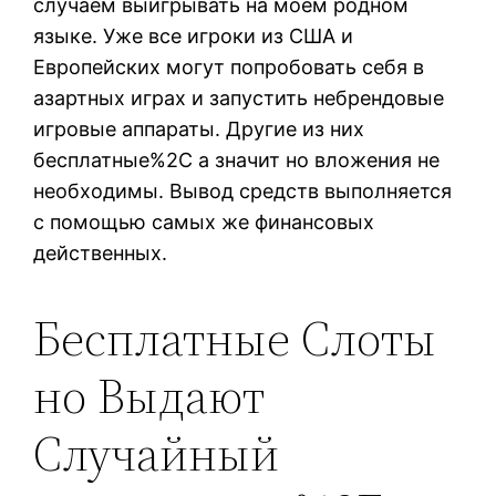
случаем выигрывать на моем родном
языке. Уже все игроки из США и
Европейских могут попробовать себя в
азартных играх и запустить небрендовые
игровые аппараты. Другие из них
бесплатные%2C а значит но вложения не
необходимы. Вывод средств выполняется
с помощью самых же финансовых
действенных.
Бесплатные Слоты
но Выдают
Случайный