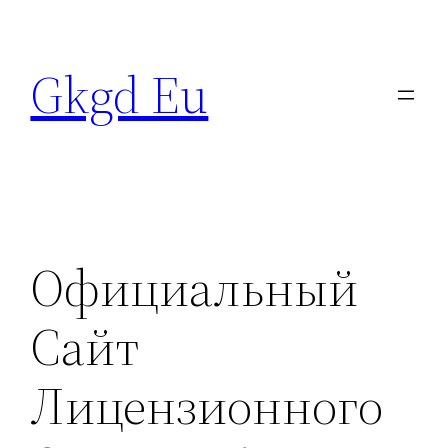
Skip
to
Gkgd Eu
content
Официальный
Сайт
Лицензионного