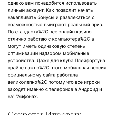
однако вам понадобится использовать
личный аккаунт. Как позволит начать
накапливать бонусы и развлекаться с
возможностью выиграют реальный приз.
По стандарту%2C все онлайн казино
отлично работаю с компьютера%2C а
могут иметь одинаковую степень
оптимизации надзором мобильные
устройства. Даже для клуба Плейфортуна
крайне важно%2C этого мобильная версия
официальному сайта работала
великолепно%2C потому что все игроки
заходят именно с телефонов а Андроид и
на” “Айфонах.
Секреты Игровых