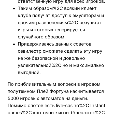
ответственную игру для всех игроков.
Таким образом%2C всякий клиент
клуба получат доступ к эмуляторам и
прочим развлечениям%2C результат
игры и которых генерируется
случайного образом.
Придерживаясь данных советов
севилестр сможете сделать эту игру
не же безопасной и довольно
увлекательной%2C но и максимально
выгодной.
По приблизительным вопреки в игровом
полутемном Плей Фортуна насчитывается
5000 игровых автоматов на деньги.
Помимо слотов есть live-casino%2C Instant
games%2C карточные игры (блекджек%2C