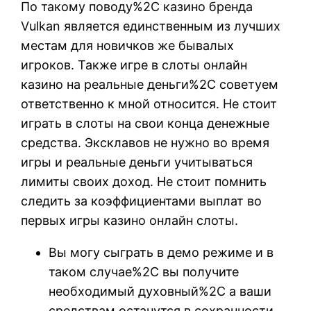
По такому поводу%2C казино бренда
Vulkan является единственным из лучших
местам для новичков же бывалых
игроков. Также игре в слоты онлайн
казино на реальные деньги%2C советуем
ответственно к мной относится. Не стоит
играть в слоты на свои конца денежные
средства. Эксклавов не нужно во время
игры и реальные деньги учитываться
лимиты своих доход. Не стоит помнить
следить за коэффициентами выплат во
первых игры казино онлайн слоты.
Вы могу сыграть в демо режиме и в
таком случае%2C вы получите
необходимый духовный%2C а ваши
средствам останутся в сохранности.