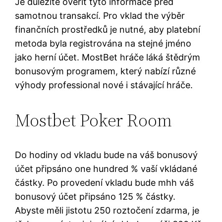
Je důležité ověřit tyto informace před
samotnou transakcí. Pro vklad the výběr
finančních prostředků je nutné, aby platební
metoda byla registrována na stejné jméno
jako herní účet. MostBet hráče láká štědrým
bonusovým programem, který nabízí různé
výhody professional nové i stávající hráče.
Mostbet Poker Room
Do hodiny od vkladu bude na váš bonusový
účet připsáno one hundred % vaší vkládané
částky. Po provedení vkladu bude mhh váš
bonusový účet připsáno 125 % částky.
Abyste měli jistotu 250 roztočení zdarma, je