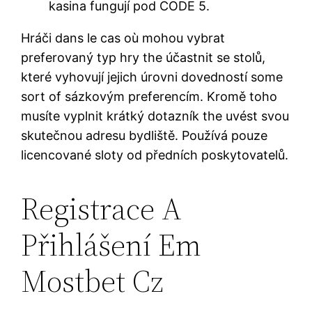
kasina fungují pod CODE 5.
Hráči dans le cas où mohou vybrat
preferovaný typ hry the účastnit se stolů,
které vyhovují jejich úrovni dovedností some
sort of sázkovým preferencím. Kromě toho
musíte vyplnit krátký dotazník the uvést svou
skutečnou adresu bydliště. Používá pouze
licencované sloty od předních poskytovatelů.
Registrace A
Přihlášení Em
Mostbet Cz