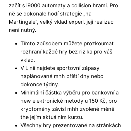
začít s i9000 automaty a collision hrami. Pro
ně se dokonale hodí strategie „na
Martingale“, velký vklad expert její realizaci
není nutný.
Tímto způsobem můžete prozkoumat
rozhraní každé hry bez rizika pro váš
vklad.
V Linii najdete sportovní zápasy
naplánované mhh příští dny nebo
dokonce týdny.
Minimální částka výběru pro bankovní a
new elektronické metody u 150 Kč, pro
kryptoměny závisí mhh zvolené měně
the jejím aktuálním kurzu.
Všechny hry prezentované na stránkách