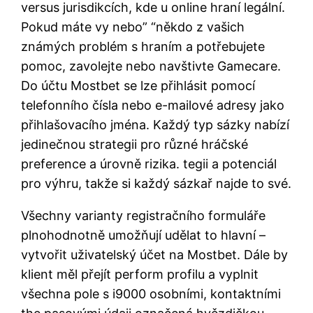
versus jurisdikcích, kde u online hraní legální.
Pokud máte vy nebo” “někdo z vašich
známých problém s hraním a potřebujete
pomoc, zavolejte nebo navštivte Gamecare.
Do účtu Mostbet se lze přihlásit pomocí
telefonního čísla nebo e-mailové adresy jako
přihlašovacího jména. Každý typ sázky nabízí
jedinečnou strategii pro různé hráčské
preference a úrovně rizika. tegii a potenciál
pro výhru, takže si každý sázkař najde to své.
Všechny varianty registračního formuláře
plnohodnotně umožňují udělat to hlavní –
vytvořit uživatelský účet na Mostbet. Dále by
klient měl přejít perform profilu a vyplnit
všechna pole s i9000 osobními, kontaktními