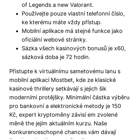
of Legends a new Valorant.
Používejte pouze vlastní telefonní číslo,
ke kterému máte vždy přístup.
Mobilní aplikace má stejné funkce jako
oficiální webové stránky.
Sázka všech kasinových bonusů je x60,
sázková doba je 72 hodin.
Přistupte k virtuálnímu sametovému lanu s
mobilní aplikací Mostbet, kde ze klasické
kasinové thrillery setkávají s jejich šik
moderními protějšky. Minimální částka výběru
pro bankovní a elektronické metody je 150
Kč, expert kryptoměny závisí em zvolené
měně the jejím aktuálním kurzu. Naše
konkurenceschopné chances vám dávají