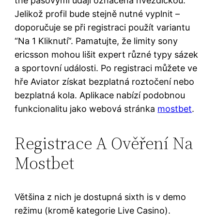
the pasovými údaji označená hvězdičkou.
Jelikož profil bude stejně nutné vyplnit –
doporučuje se při registraci použít variantu
“Na 1 Kliknutí”. Pamatujte, že limity sony
ericsson mohou lišit expert různé typy sázek
a sportovní události. Po registraci můžete ve
hře Aviator získat bezplatná roztočení nebo
bezplatná kola. Aplikace nabízí podobnou
funkcionalitu jako webová stránka
mostbet
.
Registrace A Ověření Na
Mostbet
Většina z nich je dostupná sixth is v demo
režimu (kromě kategorie Live Casino).