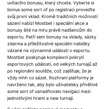
uvítacího bonusu, který chcete. Vyberte si
bonus some sort of po registraci proveďte
svůj první vklad. Kromě tradičních možností
sázení nabízí Mostbet i speciální akce a
bonusy šité na míru právě nadšencům do
esportu. Patří sem bonusy na vklady, sázky
zdarma a příležitostné speciální nabídky
vázané na významné události v esportu.
Mostbet poskytuje komplexní pokrytí
esportových událostí, od velkých turnajů až
po regionální soutěže, což zajišťuje, že je
vždy mhh co sázet. Rozhraní platformy je
navrženo tak, aby bylo uživatelsky přívětivé
some sort of usnadňovalo navigaci mezi
jednotlivými hrami a new turnaji.