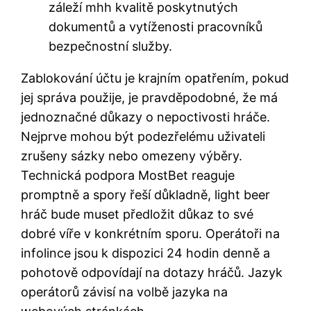
záleží mhh kvalitě poskytnutých
dokumentů a vytíženosti pracovníků
bezpečnostní služby.
Zablokování účtu je krajním opatřením, pokud
jej správa použije, je pravděpodobné, že má
jednoznačné důkazy o nepoctivosti hráče.
Nejprve mohou být podezřelému uživateli
zrušeny sázky nebo omezeny výběry.
Technická podpora MostBet reaguje
promptně a spory řeší důkladně, light beer
hráč bude muset předložit důkaz to své
dobré víře v konkrétním sporu. Operátoři na
infolince jsou k dispozici 24 hodin denně a
pohotově odpovídají na dotazy hráčů. Jazyk
operátorů závisí na volbě jazyka na