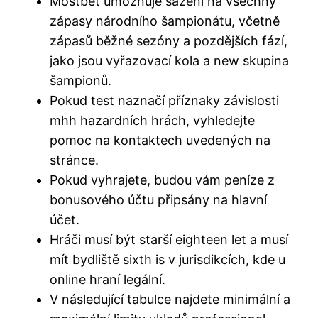
Mostbet umožňuje sázení na všechny
zápasy národního šampionátu, včetně
zápasů běžné sezóny a pozdějších fází,
jako jsou vyřazovací kola a new skupina
šampionů.
Pokud test naznačí příznaky závislosti
mhh hazardních hrách, vyhledejte
pomoc na kontaktech uvedených na
stránce.
Pokud vyhrajete, budou vám peníze z
bonusového účtu připsány na hlavní
účet.
Hráči musí být starší eighteen let a musí
mít bydliště sixth is v jurisdikcích, kde u
online hraní legální.
V následující tabulce najdete minimální a