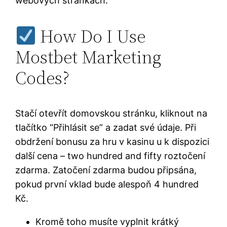
webových stránkách.
How Do I Use
Mostbet Marketing
Codes?
Stačí otevřít domovskou stránku, kliknout na
tlačítko “Přihlásit se” a zadat své údaje. Při
obdržení bonusu za hru v kasinu u k dispozici
další cena – two hundred and fifty roztočení
zdarma. Zatočení zdarma budou připsána,
pokud první vklad bude alespoň 4 hundred
Kč.
Kromě toho musíte vyplnit krátký