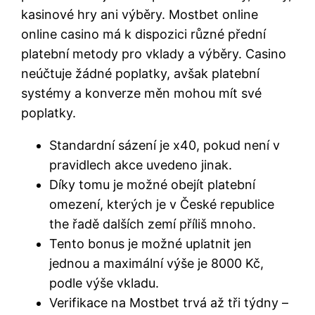
kasinové hry ani výběry. Mostbet online
online casino má k dispozici různé přední
platební metody pro vklady a výběry. Casino
neúčtuje žádné poplatky, avšak platební
systémy a konverze měn mohou mít své
poplatky.
Standardní sázení je x40, pokud není v
pravidlech akce uvedeno jinak.
Díky tomu je možné obejít platební
omezení, kterých je v České republice
the řadě dalších zemí příliš mnoho.
Tento bonus je možné uplatnit jen
jednou a maximální výše je 8000 Kč,
podle výše vkladu.
Verifikace na Mostbet trvá až tři týdny –