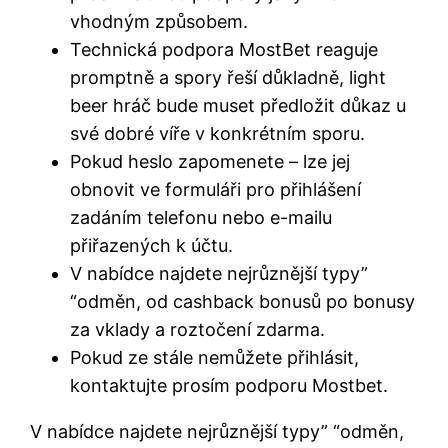
vhodným způsobem.
Technická podpora MostBet reaguje
promptně a spory řeší důkladně, light
beer hráč bude muset předložit důkaz u
své dobré víře v konkrétním sporu.
Pokud heslo zapomenete – lze jej
obnovit ve formuláři pro přihlášení
zadáním telefonu nebo e-mailu
přiřazených k účtu.
V nabídce najdete nejrůznější typy”
“odměn, od cashback bonusů po bonusy
za vklady a roztočení zdarma.
Pokud ze stále nemůžete přihlásit,
kontaktujte prosím podporu Mostbet.
V nabídce najdete nejrůznější typy” “odměn,