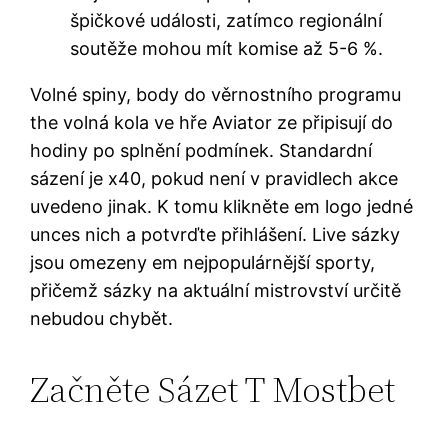
špičkové události, zatímco regionální
soutěže mohou mít komise až 5-6 %.
Volné spiny, body do věrnostního programu
the volná kola ve hře Aviator ze připisují do
hodiny po splnění podmínek. Standardní
sázení je x40, pokud není v pravidlech akce
uvedeno jinak. K tomu klikněte em logo jedné
unces nich a potvrďte přihlášení. Live sázky
jsou omezeny em nejpopulárnější sporty,
přičemž sázky na aktuální mistrovství určitě
nebudou chybět.
Začněte Sázet T Mostbet