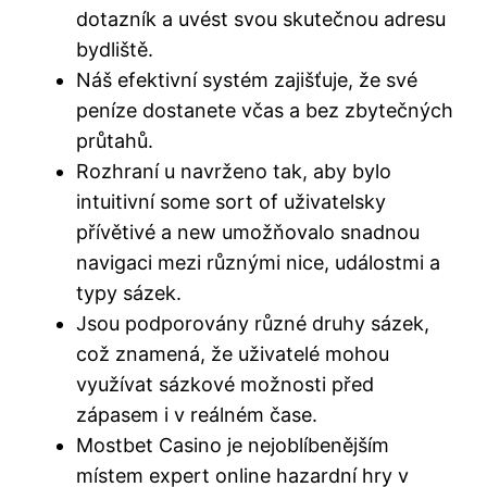
dotazník a uvést svou skutečnou adresu
bydliště.
Náš efektivní systém zajišťuje, že své
peníze dostanete včas a bez zbytečných
průtahů.
Rozhraní u navrženo tak, aby bylo
intuitivní some sort of uživatelsky
přívětivé a new umožňovalo snadnou
navigaci mezi různými nice, událostmi a
typy sázek.
Jsou podporovány různé druhy sázek,
což znamená, že uživatelé mohou
využívat sázkové možnosti před
zápasem i v reálném čase.
Mostbet Casino je nejoblíbenějším
místem expert online hazardní hry v