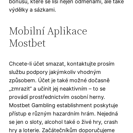
bonusů, které se liší nejen odměnami, ale také
výdělky a sázkami.
Mobilní Aplikace
Mostbet
Chcete-li účet smazat, kontaktujte prosím
službu podpory jakýmkoliv vhodným
způsobem. Účet je také možné dočasně
„zmrazit“ a učinit jej neaktivním – to se
provádí prostřednictvím osobní herny.
Mostbet Gambling establishment poskytuje
přístup e různým hazardním hrám. Nejedná
se jen o sloty, alcohol také o živé hry, crash
hry a loterie. Začátečníkům doporučujeme