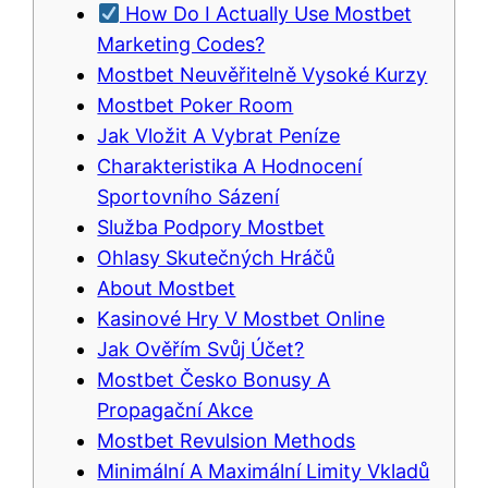
How Do I Actually Use Mostbet
Marketing Codes?
Mostbet Neuvěřitelně Vysoké Kurzy
Mostbet Poker Room
Jak Vložit A Vybrat Peníze
Charakteristika A Hodnocení
Sportovního Sázení
Služba Podpory Mostbet
Ohlasy Skutečných Hráčů
About Mostbet
Kasinové Hry V Mostbet Online
Jak Ověřím Svůj Účet?
Mostbet Česko Bonusy A
Propagační Akce
Mostbet Revulsion Methods
Minimální A Maximální Limity Vkladů