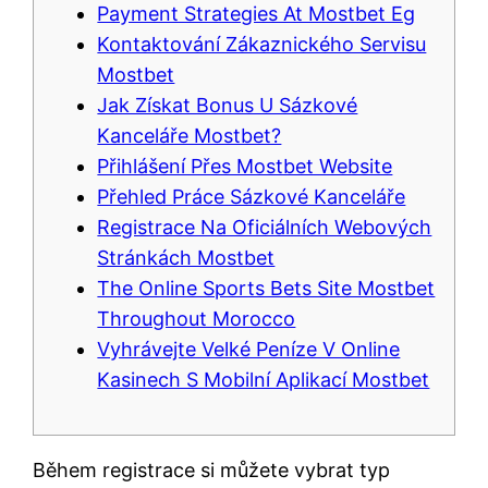
Payment Strategies At Mostbet Eg
Kontaktování Zákaznického Servisu
Mostbet
Jak Získat Bonus U Sázkové
Kanceláře Mostbet?
Přihlášení Přes Mostbet Website
Přehled Práce Sázkové Kanceláře
Registrace Na Oficiálních Webových
Stránkách Mostbet
The Online Sports Bets Site Mostbet
Throughout Morocco
Vyhrávejte Velké Peníze V Online
Kasinech S Mobilní Aplikací Mostbet
Během registrace si můžete vybrat typ