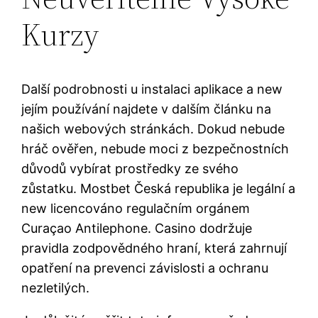
Kurzy
Další podrobnosti u instalaci aplikace a new
jejím používání najdete v dalším článku na
našich webových stránkách. Dokud nebude
hráč ověřen, nebude moci z bezpečnostních
důvodů vybírat prostředky ze svého
zůstatku. Mostbet Česká republika je legální a
new licencováno regulačním orgánem
Curaçao Antilephone. Casino dodržuje
pravidla zodpovědného hraní, která zahrnují
opatření na prevenci závislosti a ochranu
nezletilých.