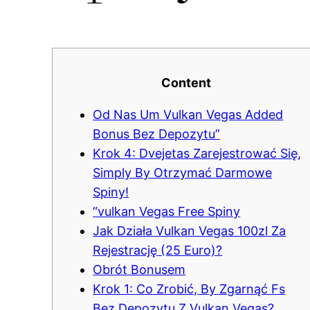
Content
Od Nas Um Vulkan Vegas Added
Bonus Bez Depozytu”
Krok 4: Dvejetas Zarejestrować Się,
Simply By Otrzymać Darmowe
Spiny!
“vulkan Vegas Free Spiny
Jak Działa Vulkan Vegas 100zl Za
Rejestrację (25 Euro)?
Obrót Bonusem
Krok 1: Co Zrobić, By Zgarnąć Fs
Bez Depozytu Z Vulkan Vegas?