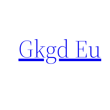
Skip
to
content
Gkgd Eu