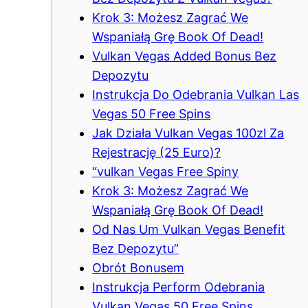
Krok 3: Możesz Zagrać We
Wspaniałą Grę Book Of Dead!
Vulkan Vegas Added Bonus Bez
Depozytu
Instrukcja Do Odebrania Vulkan Las
Vegas 50 Free Spins
Jak Działa Vulkan Vegas 100zl Za
Rejestrację (25 Euro)?
“vulkan Vegas Free Spiny
Krok 3: Możesz Zagrać We
Wspaniałą Grę Book Of Dead!
Od Nas Um Vulkan Vegas Benefit
Bez Depozytu”
Obrót Bonusem
Instrukcja Perform Odebrania
Vulkan Vegas 50 Free Spins