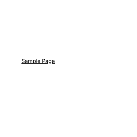
Sample Page