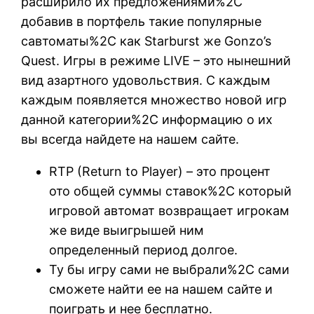
расширило их предложениями%2C
добавив в портфель такие популярные
савтоматы%2C как Starburst же Gonzo’s
Quest. Игры в режиме LIVE – это нынешний
вид азартного удовольствия. С каждым
каждым появляется множество новой игр
данной категории%2C информацию о их
вы всегда найдете на нашем сайте.
RTP (Return to Player) – это процент
ото общей суммы ставок%2C который
игровой автомат возвращает игрокам
же виде выигрышей ним
определенный период долгое.
Ту бы игру сами не выбрали%2C сами
сможете найти ее на нашем сайте и
поиграть и нее бесплатно.