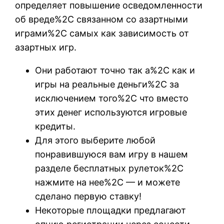
определяет повышение осведомленности
об вреде%2C связанном со азартными
играми%2C самых как зависимость от
азартных игр.
Они работают точно так а%2C как и
игры на реальные деньги%2C за
исключением того%2C что вместо
этих денег используются игровые
кредиты.
Для этого выберите любой
понравившуюся вам игру в нашем
разделе бесплатных рулеток%2C
нажмите на нее%2C — и можете
сделано первую ставку!
Некоторые площадки предлагают