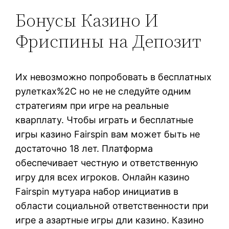
Бонусы Казино И
Фриспины на Депозит
Их невозможно попробовать в бесплатных
рулетках%2C но не не следуйте одним
стратегиям при игре на реальные
кварплату. Чтобы играть и бесплатные
игры казино Fairspin вам может быть не
достаточно 18 лет. Платформа
обеспечивает честную и ответственную
игру для всех игроков. Онлайн казино
Fairspin мутуара набор инициатив в
области социальной ответственности при
игре а азартные игры дли казино. Казино