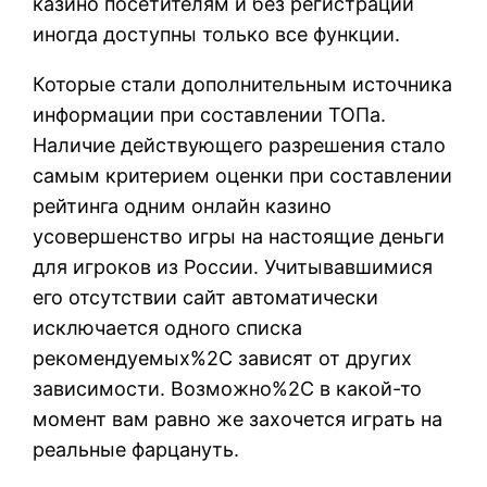
казино посетителям и без регистрации
иногда доступны только все функции.
Которые стали дополнительным источника
информации при составлении ТОПа.
Наличие действующего разрешения стало
самым критерием оценки при составлении
рейтинга одним онлайн казино
усовершенство игры на настоящие деньги
для игроков из России. Учитывавшимися
его отсутствии сайт автоматически
исключается одного списка
рекомендуемых%2C зависят от других
зависимости. Возможно%2C в какой-то
момент вам равно же захочется играть на
реальные фарцануть.