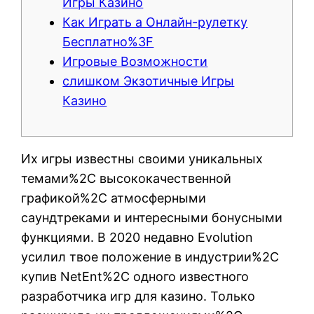
Игры Казино
Как Играть а Онлайн-рулетку
Бесплатно%3F
Игровые Возможности
слишком Экзотичные Игры
Казино
Их игры известны своими уникальных
темами%2C высококачественной
графикой%2C атмосферными
саундтреками и интересными бонусными
функциями. В 2020 недавно Evolution
усилил твое положение в индустрии%2C
купив NetEnt%2C одного известного
разработчика игр для казино. Только