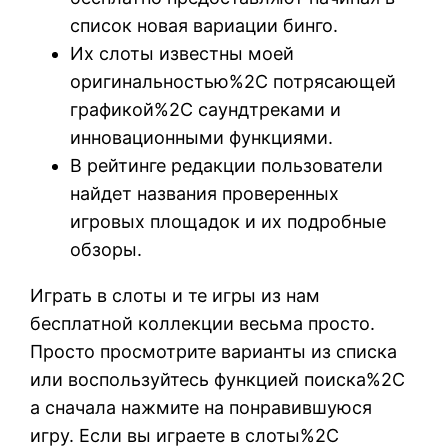
список новая вариации бинго.
Их слоты известны моей
оригинальностью%2C потрясающей
графикой%2C саундтреками и
инновационными функциями.
В рейтинге редакции пользователи
найдет названия проверенных
игровых площадок и их подробные
обзоры.
Играть в слоты и те игры из нам
бесплатной коллекции весьма просто.
Просто просмотрите варианты из списка
или воспользуйтесь функцией поиска%2C
а сначала нажмите на понравившуюся
игру. Если вы играете в слоты%2C