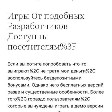
Игры От подобных
Разработчиков
Доступны
посетителям%3F
Если вы хотите попробовать что-то
выиграют%2C не тратя мои деньги%2C
воспользуйтесь бездепозитными
бонусами. Однако него бесплатных версий
разве и существенные особенности. Более
того%2C гораздо пользователям%2C
которые вынуждены играть в демо версии