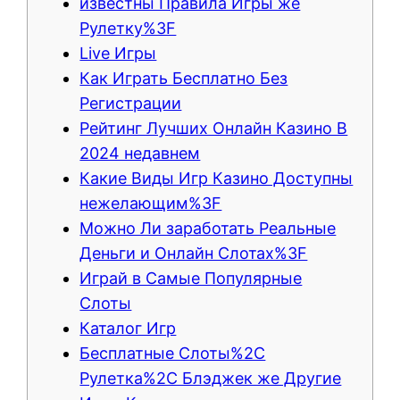
известны Правила Игры же
Рулетку%3F
Live Игры
Как Играть Бесплатно Без
Регистрации
Рейтинг Лучших Онлайн Казино В
2024 недавнем
Какие Виды Игр Казино Доступны
нежелающим%3F
Можно Ли заработать Реальные
Деньги и Онлайн Слотах%3F
Играй в Самые Популярные
Слоты
Каталог Игр
Бесплатные Слоты%2C
Рулетка%2C Блэджек же Другие