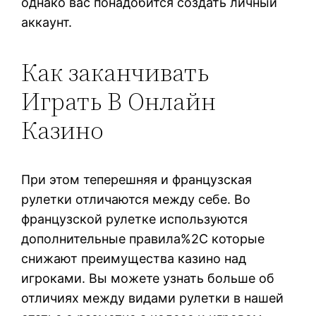
однако вас понадобится создать личный
аккаунт.
Как заканчивать
Играть В Онлайн
Казино
При этом теперешняя и французская
рулетки отличаются между себе. Во
французской рулетке используются
дополнительные правила%2C которые
снижают преимущества казино над
игроками. Вы можете узнать больше об
отличиях между видами рулетки в нашей