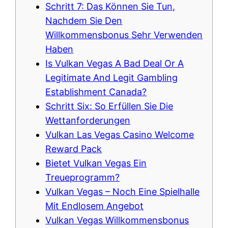
Schritt 7: Das Können Sie Tun,
Nachdem Sie Den
Willkommensbonus Sehr Verwenden
Haben
Is Vulkan Vegas A Bad Deal Or A
Legitimate And Legit Gambling
Establishment Canada?
Schritt Six: So Erfüllen Sie Die
Wettanforderungen
Vulkan Las Vegas Casino Welcome
Reward Pack
Bietet Vulkan Vegas Ein
Treueprogramm?
Vulkan Vegas – Noch Eine Spielhalle
Mit Endlosem Angebot
Vulkan Vegas Willkommensbonus