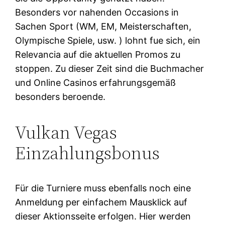
Besonders vor nahenden Occasions in
Sachen Sport (WM, EM, Meisterschaften,
Olympische Spiele, usw. ) lohnt fue sich, ein
Relevancia auf die aktuellen Promos zu
stoppen. Zu dieser Zeit sind die Buchmacher
und Online Casinos erfahrungsgemäß
besonders beroende.
Vulkan Vegas
Einzahlungsbonus
Für die Turniere muss ebenfalls noch eine
Anmeldung per einfachem Mausklick auf
dieser Aktionsseite erfolgen. Hier werden