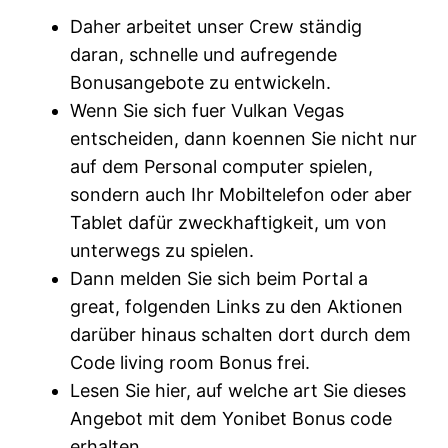
Daher arbeitet unser Crew ständig
daran, schnelle und aufregende
Bonusangebote zu entwickeln.
Wenn Sie sich fuer Vulkan Vegas
entscheiden, dann koennen Sie nicht nur
auf dem Personal computer spielen,
sondern auch Ihr Mobiltelefon oder aber
Tablet dafür zweckhaftigkeit, um von
unterwegs zu spielen.
Dann melden Sie sich beim Portal a
great, folgenden Links zu den Aktionen
darüber hinaus schalten dort durch dem
Code living room Bonus frei.
Lesen Sie hier, auf welche art Sie dieses
Angebot mit dem Yonibet Bonus code
erhalten.