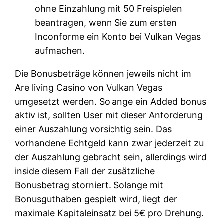
ohne Einzahlung mit 50 Freispielen
beantragen, wenn Sie zum ersten
Inconforme ein Konto bei Vulkan Vegas
aufmachen.
Die Bonusbeträge können jeweils nicht im
Are living Casino von Vulkan Vegas
umgesetzt werden. Solange ein Added bonus
aktiv ist, sollten User mit dieser Anforderung
einer Auszahlung vorsichtig sein. Das
vorhandene Echtgeld kann zwar jederzeit zu
der Auszahlung gebracht sein, allerdings wird
inside diesem Fall der zusätzliche
Bonusbetrag storniert. Solange mit
Bonusguthaben gespielt wird, liegt der
maximale Kapitaleinsatz bei 5€ pro Drehung.