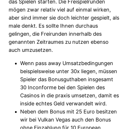
das Spielen starten. Die Freispielrunden
mögen zwar relativ viel auf einmal wirken,
aber sind immer sie doch leichter gespielt, als
male denkt. Es sollte Ihnen durchaus
gelingen, die Freirunden innerhalb des
genannten Zeitraumes zu nutzen ebenso
auch umzusetzen.
Wenn pass away Umsatzbedingungen
beispielsweise unter 30x liegen, müssen
Spieler das Bonusguthaben insgesamt
30 Inconforme bei den Spielen des
Casinos in die praxis umsetzen, damit es
inside echtes Geld verwandelt wird.
Neben dem Bonus mit 25 Euro besitzen
wir bei Vulkan Vegas auch den Bonus
ohne Einzahlung für 10 European.