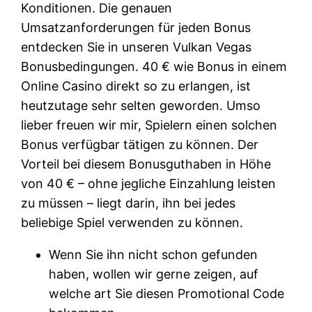
Konditionen. Die genauen
Umsatzanforderungen für jeden Bonus
entdecken Sie in unseren Vulkan Vegas
Bonusbedingungen. 40 € wie Bonus in einem
Online Casino direkt so zu erlangen, ist
heutzutage sehr selten geworden. Umso
lieber freuen wir mir, Spielern einen solchen
Bonus verfügbar tätigen zu können. Der
Vorteil bei diesem Bonusguthaben in Höhe
von 40 € – ohne jegliche Einzahlung leisten
zu müssen – liegt darin, ihn bei jedes
beliebige Spiel verwenden zu können.
Wenn Sie ihn nicht schon gefunden
haben, wollen wir gerne zeigen, auf
welche art Sie diesen Promotional Code