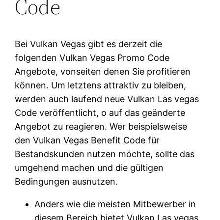
Code
Bei Vulkan Vegas gibt es derzeit die
folgenden Vulkan Vegas Promo Code
Angebote, vonseiten denen Sie profitieren
können. Um letztens attraktiv zu bleiben,
werden auch laufend neue Vulkan Las vegas
Code veröffentlicht, o auf das geänderte
Angebot zu reagieren. Wer beispielsweise
den Vulkan Vegas Benefit Code für
Bestandskunden nutzen möchte, sollte das
umgehend machen und die gültigen
Bedingungen ausnutzen.
Anders wie die meisten Mitbewerber in
diesem Bereich bietet Vulkan Las vegas