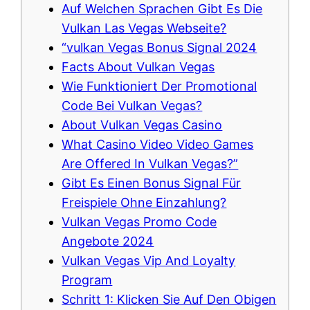
Auf Welchen Sprachen Gibt Es Die
Vulkan Las Vegas Webseite?
“vulkan Vegas Bonus Signal 2024
Facts About Vulkan Vegas
Wie Funktioniert Der Promotional
Code Bei Vulkan Vegas?
About Vulkan Vegas Casino
What Casino Video Video Games
Are Offered In Vulkan Vegas?”
Gibt Es Einen Bonus Signal Für
Freispiele Ohne Einzahlung?
Vulkan Vegas Promo Code
Angebote 2024
Vulkan Vegas Vip And Loyalty
Program
Schritt 1: Klicken Sie Auf Den Obigen