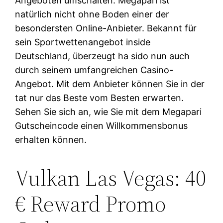
Angeboten umschalten. Megapari ist
natürlich nicht ohne Boden einer der
besondersten Online-Anbieter. Bekannt für
sein Sportwettenangebot inside
Deutschland, überzeugt ha sido nun auch
durch seinem umfangreichen Casino-
Angebot. Mit dem Anbieter können Sie in der
tat nur das Beste vom Besten erwarten.
Sehen Sie sich an, wie Sie mit dem Megapari
Gutscheincode einen Willkommensbonus
erhalten können.
Vulkan Las Vegas: 40
€ Reward Promo