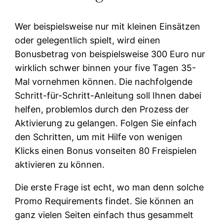
Wer beispielsweise nur mit kleinen Einsätzen
oder gelegentlich spielt, wird einen
Bonusbetrag von beispielsweise 300 Euro nur
wirklich schwer binnen your five Tagen 35-
Mal vornehmen können. Die nachfolgende
Schritt-für-Schritt-Anleitung soll Ihnen dabei
helfen, problemlos durch den Prozess der
Aktivierung zu gelangen. Folgen Sie einfach
den Schritten, um mit Hilfe von wenigen
Klicks einen Bonus vonseiten 80 Freispielen
aktivieren zu können.
Die erste Frage ist echt, wo man denn solche
Promo Requirements findet. Sie können an
ganz vielen Seiten einfach thus gesammelt