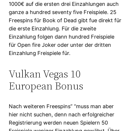
1000€ auf die ersten drei Einzahlungen auch
ganze a hundred seventy five Freispiele. 25
Freespins für Book of Dead gibt fue direkt für
die erste Einzahlung. Für die zweite
Einzahlung folgen dann hundred Freispiele
für Open fire Joker oder unter der dritten
Einzahlung Freispiele für.
Vulkan Vegas 10
European Bonus
Nach weiteren Freespins” “muss man aber
hier nicht suchen, denn nach erfolgreicher
Registrierung werden neuen Spielern 50
Freispiele weniger Einzahlung gewährt. Über