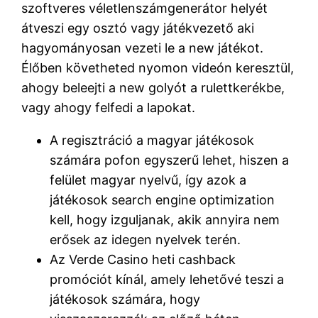
szoftveres véletlenszámgenerátor helyét
átveszi egy osztó vagy játékvezető aki
hagyományosan vezeti le a new játékot.
Élőben követheted nyomon videón keresztül,
ahogy beleejti a new golyót a rulettkerékbe,
vagy ahogy felfedi a lapokat.
A regisztráció a magyar játékosok
számára pofon egyszerű lehet, hiszen a
felület magyar nyelvű, így azok a
játékosok search engine optimization
kell, hogy izguljanak, akik annyira nem
erősek az idegen nyelvek terén.
Az Verde Casino heti cashback
promóciót kínál, amely lehetővé teszi a
játékosok számára, hogy