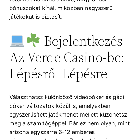
bónuszokat kínál, miközben nagyszerű
játékokat is biztosít.
Bejelentkezés
Az Verde Casino-be:
Lépésről Lépésre
Választhatsz különböző videópóker és gépi
póker változatok közül is, amelyekben
egyszerűsített játékmenet mellett küzdhetsz
meg a számítógéppel. Bár ez nem olyan, mint
arizona egyszerre 6-12 emberes