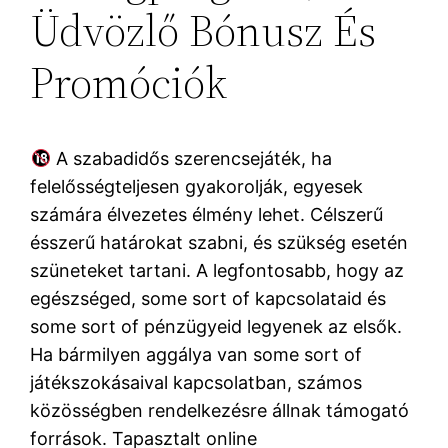
Üdvözlő Bónusz És
Promóciók
A szabadidős szerencsejáték, ha
felelősségteljesen gyakorolják, egyesek
számára élvezetes élmény lehet. Célszerű
ésszerű határokat szabni, és szükség esetén
szüneteket tartani. A legfontosabb, hogy az
egészséged, some sort of kapcsolataid és
some sort of pénzügyeid legyenek az elsők.
Ha bármilyen aggálya van some sort of
játékszokásaival kapcsolatban, számos
közösségben rendelkezésre állnak támogató
források. Tapasztalt online