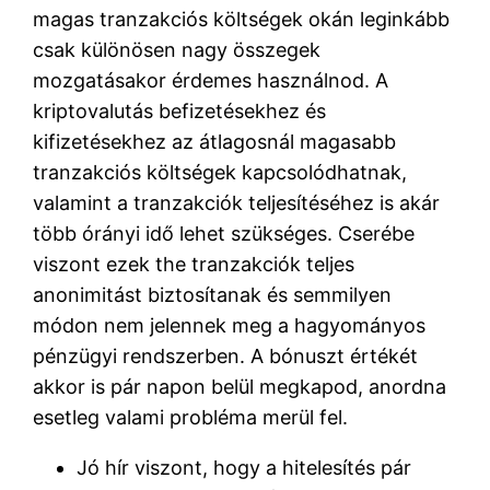
magas tranzakciós költségek okán leginkább
csak különösen nagy összegek
mozgatásakor érdemes használnod. A
kriptovalutás befizetésekhez és
kifizetésekhez az átlagosnál magasabb
tranzakciós költségek kapcsolódhatnak,
valamint a tranzakciók teljesítéséhez is akár
több órányi idő lehet szükséges. Cserébe
viszont ezek the tranzakciók teljes
anonimitást biztosítanak és semmilyen
módon nem jelennek meg a hagyományos
pénzügyi rendszerben. A bónuszt értékét
akkor is pár napon belül megkapod, anordna
esetleg valami probléma merül fel.
Jó hír viszont, hogy a hitelesítés pár