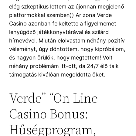
elég szkeptikus lettem az újonnan megjelenő
platformokkal szemben)) Arizona Verde
Casino azonban felkeltette a figyelmemet
lenyűgöző játékkönyvtárával és szilárd
hírnevével. Miután elolvastam néhány pozitív
véleményt, úgy döntöttem, hogy kipróbálom,
és nagyon örülök, hogy megtettem! Volt
néhány problémám itt-ott, da 24/7 élő talk
támogatás kiválóan megoldotta őket.
Verde” “On Line
Casino Bonus:
Hűségprogram,