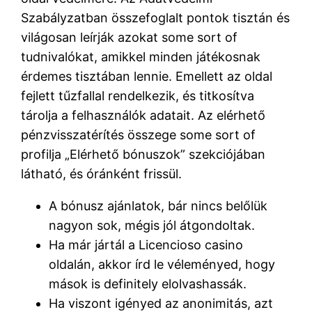
Szabályzatban összefoglalt pontok tisztán és
világosan leírják azokat some sort of
tudnivalókat, amikkel minden játékosnak
érdemes tisztában lennie. Emellett az oldal
fejlett tűzfallal rendelkezik, és titkosítva
tárolja a felhasználók adatait. Az elérhető
pénzvisszatérítés összege some sort of
profilja „Elérhető bónuszok” szekciójában
látható, és óránként frissül.
A bónusz ajánlatok, bár nincs belőlük
nagyon sok, mégis jól átgondoltak.
Ha már jártál a Licencioso casino
oldalán, akkor írd le véleményed, hogy
mások is definitely elolvashassák.
Ha viszont igényed az anonimitás, azt