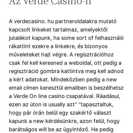
Az Verde Casino-n
A verdecasino. hu partneroldalakra mutató
kapcsolt linkeket tartalmaz, amelyektől
jutalékot kapunk, ha some sort of felhasználó
rákattint ezekre a linkekre, és bizonyos
műveleteket hajt végre. A regisztrációhoz
csak fel kell keresned a weboldal, ott pedig a
regisztráció gombra kattintva meg kell adnod
a kért adatokat. Mindeközben pedig a new
email címen keresztül emailben is beszélhetsz
a Verde On line casino csapatával. Ráadásul,
ezen az úton is usually azt” “tapasztaltuk,
hogy pár órán belül egy szakértő választ
kapunk a new kérdésünkre, azon felül, hogy
barátságos will be az ügyintéző. Ha pedig