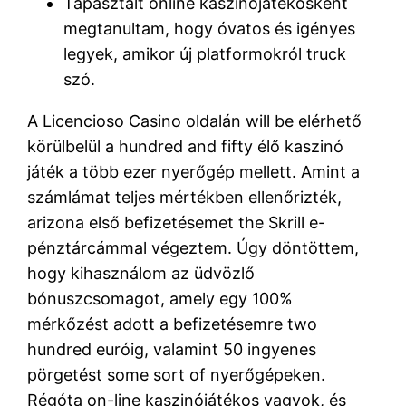
Tapasztalt online kaszinójátékosként
megtanultam, hogy óvatos és igényes
legyek, amikor új platformokról truck
szó.
A Licencioso Casino oldalán will be elérhető
körülbelül a hundred and fifty élő kaszinó
játék a több ezer nyerőgép mellett. Amint a
számlámat teljes mértékben ellenőrizték,
arizona első befizetésemet the Skrill e-
pénztárcámmal végeztem. Úgy döntöttem,
hogy kihasználom az üdvözlő
bónuszcsomagot, amely egy 100%
mérkőzést adott a befizetésemre two
hundred euróig, valamint 50 ingyenes
pörgetést some sort of nyerőgépeken.
Régóta on-line kaszinójátékos vagyok, és