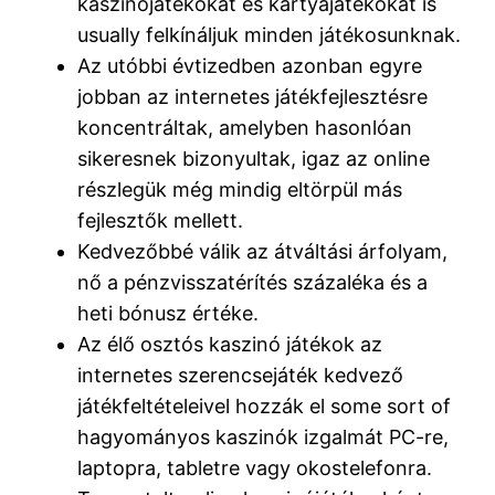
kaszinójátékokat és kártyajátékokat is
usually felkínáljuk minden játékosunknak.
Az utóbbi évtizedben azonban egyre
jobban az internetes játékfejlesztésre
koncentráltak, amelyben hasonlóan
sikeresnek bizonyultak, igaz az online
részlegük még mindig eltörpül más
fejlesztők mellett.
Kedvezőbbé válik az átváltási árfolyam,
nő a pénzvisszatérítés százaléka és a
heti bónusz értéke.
Az élő osztós kaszinó játékok az
internetes szerencsejáték kedvező
játékfeltételeivel hozzák el some sort of
hagyományos kaszinók izgalmát PC-re,
laptopra, tabletre vagy okostelefonra.