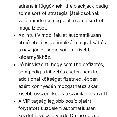
adrenalinfüggőknek, the blackjack pedig
some sort of stratégiai játékosoknak
való; mindenki megtalálja some sort of
maga ízlését.
Az intuitív mobilfelület automatikusan
átméretezi és optimalizálja a grafikát és
a navigációt some sort of kisebb
képernyőkhöz.
Jó hír viszont, hogy sem the befizetés,
sem pedig a kifizetés esetén nem kell
additional költséget fizetned, éppen
ezért könnyedén mozgathatsz akár
kisebb összegeket is a számládid között.
A VIP tagság legjobb pozíciójáért
folytatott küzdelem automatikusan
kezdetét veszi a Verde Online casino