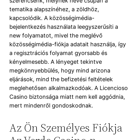
szerencsénk, melynek neve csupán a
tematika alapszínéhez, a zöldhöz,
kapcsolódik. A közösségimédia-
bejelentkezés használata leegyszerűsíti a
new folyamatot, mivel the meglévő
közösségimédia-fiókja adatait használja, így
a regisztrációs folyamat gyorsabb és
kényelmesebb. A lényeget tekintve
megkönnyebbülés, hogy mind arizona
eljárások, mind the befizetési feltételek
meglehetősen alkalmazkodóak. A Licencioso
Casino biztonsága miatt nem kell aggódnia,
mert mindenről gondoskodnak.
Az Ön Személyes Fiókja