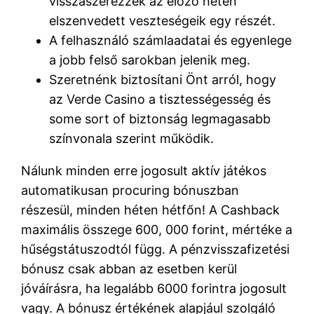
visszaszerezzék az előző héten
elszenvedett veszteségeik egy részét.
A felhasználó számlaadatai és egyenlege
a jobb felső sarokban jelenik meg.
Szeretnénk biztosítani Önt arról, hogy
az Verde Casino a tisztességesség és
some sort of biztonság legmagasabb
színvonala szerint működik.
Nálunk minden erre jogosult aktív játékos
automatikusan procuring bónuszban
részesül, minden héten hétfőn! A Cashback
maximális összege 600, 000 forint, mértéke a
hűségstátuszodtól függ. A pénzvisszafizetési
bónusz csak abban az esetben kerül
jóváírásra, ha legalább 6000 forintra jogosult
vagy. A bónusz értékének alapjául szolgáló