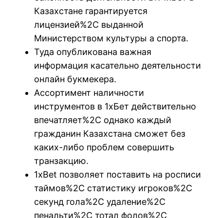
Казахстане гарантируется
лицензией%2C выданной
Министерством культуры а спорта.
Туда опубликована важная
информация касательно деятельности
онлайн букмекера.
Ассортимент наличности
инструментов в 1хБет действительно
впечатляет%2C однако каждый
гражданин Казахстана сможет без
каких-либо проблем совершить
транзакцию.
1xBet позволяет поставить на росписи
таймов%2C статистику игроков%2C
секунд гола%2C удаление%2C
пенальти%2C тотал фолов%2C