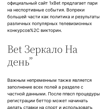
официальный сайт 1xBet предлагает пари
на неспортивные события. Вопреки
большей части как политика и результаты
различных популярных телевизионных
конкурсов%2C викторин.
Bet Зеркало На
день”
Важным непременным также является
заполнение всех полей а разделе с
частной данными. После ппвсп процедуры
регистрации беттор может начинать
делать ставки на спорт и использовать