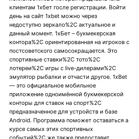
клиентам 1хбет госле регистрации. Войти
день на сайт 1xbet можно через
недоступно зеркало%2C актуальное и
данный момент. 1хБет – букмекерская
контора%2C ориентированная на игроков с
постсоветского самосокращается. Это
спортивные ставки%2C тото%2C
лотереи%2C игры с live-дилерами%2C
эмулятор рыбалки и отчасти другое. 1xBet
— это официальное мобильное
приложение одноимённой букмекерской
конторы для ставок на спорт%2C
предназначенное для устройств и базе
Android. Программа поможет оставаться а
курсе самых этих спортивных
событий%2C же также предоставит