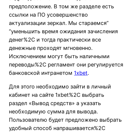
предположение. В том же разделе есть
ссылки на ПО усовершенство
актуализации зеркал. Мы стараемся”
“уменьшить время ожидания зачисления
денег%2C и тогда практически все
денежные проходят мгновенно.
Исключением могут быть наличными
переводы%2C регламент они регулируется
банковской интранетом
1xbet
.
Для этого необходимо зайти в личный
кабинет на сайте 1xbet%2C выбрать
раздел «Вывод средств» а указать
необходимую сумма для вывода.
Пользователю будет предложено выбрать
удобный способ напрашивается%2C