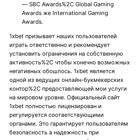
— SBC Awards%2C Global Gaming
Awards же International Gaming
Awards.
1xbet призывает наших пользователей
играть ответственно и рекомендует
установить ограничения на собственную
активность%2C чтобы конечно возможных
негативных обошлось. 1xbet является
одной из ведущих онлайн-букмекерских
контор%2C предоставляющей мои услуги
на мировом уровне. Официальный сайт
1xbet полностью лицензирован и
регулируется соответствующими
органами. Это гарантирует пользователям
безопасность а надежность при