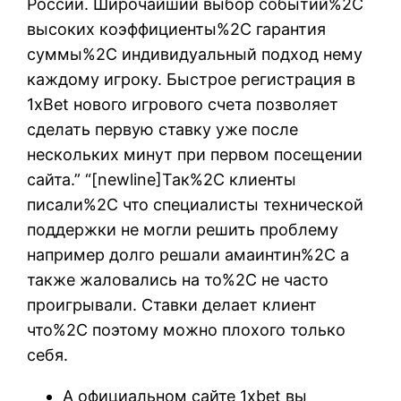
России. Широчайший выбор событий%2C
высоких коэффициенты%2C гарантия
суммы%2C индивидуальный подход нему
каждому игроку. Быстрое регистрация в
1xBet нового игрового счета позволяет
сделать первую ставку уже после
нескольких минут при первом посещении
сайта.” “[newline]Так%2C клиенты
писали%2C что специалисты технической
поддержки не могли решить проблему
например долго решали амаинтин%2C а
также жаловались на то%2C не часто
проигрывали. Ставки делает клиент
что%2C поэтому можно плохого только
себя.
А официальном сайте 1xbet вы