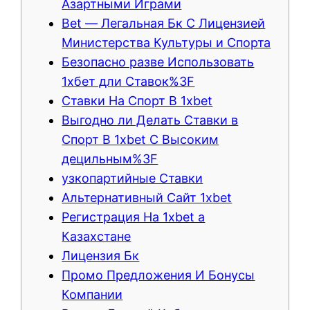
Азартными Играми
Bet — Легальная Бк С Лицензией
Министерства Культуры и Спорта
Безопасно разве Использовать
1хбет дли Ставок%3F
Ставки На Спорт В 1xbet
Выгодно ли Делать Ставки в
Спорт В 1xbet С Высоким
децильным%3F
узкопартийные Ставки
Альтернативный Сайт 1xbet
Регистрация На 1xbet а
Казахстане
Лицензия Бк
Промо Предложения И Бонусы
Компании