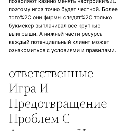
позволяют казино менять настройки%2C
поэтому игра точно будет честной. Более
того%2C они фирмы следят%2C только
букмекер выплачивал все крупные
выигрыши. А нижней части ресурса
каждый потенциальный клиент может
ознакомиться с условиями и правилами.
ответственные
Игра И
Предотвращение
Проблем С