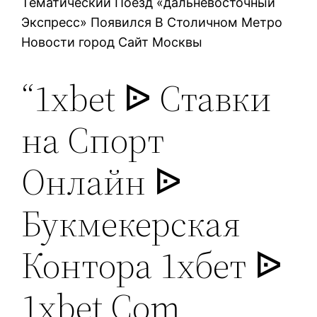
Тематический Поезд «дальневосточный
Экспресс» Появился В Столичном Метро
Новости город Сайт Москвы
“1xbet ᐉ Ставки
на Спорт
Онлайн ᐉ
Букмекерская
Контора 1хбет ᐉ
1xbet Com