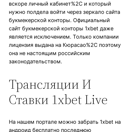
вскоре личный кабинет%2C и который
нужно полдела войти через зеркало сайта
букмекерской конторы. Официальный
сайт букмекерской конторы 1xbet даже
является исключением. Только компании
лицензия выдана на Кюрасао%2C поэтому
она не настоящим российским
законодательством.
Трансляции И
Ставки 1xbet Live
На нашем портале можно забрать 1xbet на
андроид бесплатно последнюю