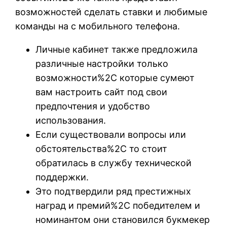
возможностей сделать ставки и любимые
команды на с мобильного телефона.
Личные кабинет также предложила
различные настройки только
возможности%2C которые сумеют
вам настроить сайт под свои
предпочтения и удобство
использования.
Если существовали вопросы или
обстоятельства%2C то стоит
обратилась в службу технической
поддержки.
Это подтвердили ряд престижных
наград и премий%2C победителем и
номинантом они становился букмекер