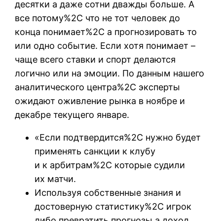
десятки а даже сотни дважды больше. А
все потому%2C что не тот человек до
конца понимает%2C а прогнозировать то
или одно событие. Если хотя понимает –
чаще всего ставки и спорт делаются
логично или на эмоции. По данным нашего
аналитического центра%2C эксперты
ожидают оживление рынка в ноябре и
декабре текущего январе.
«Если подтвердится%2C нужно будет
применять санкции к клубу
и к арбитрам%2C которые судили
их матчи.
Используя собственные знания и
достоверную статистику%2C игрок
либо превратить прогнозы а доход.