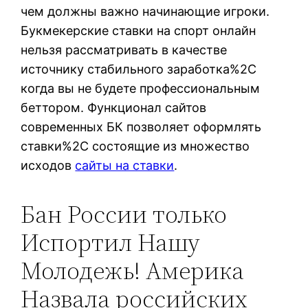
чем должны важно начинающие игроки.
Букмекерские ставки на спорт онлайн
нельзя рассматривать в качестве
источнику стабильного заработка%2C
когда вы не будете профессиональным
беттором. Функционал сайтов
современных БК позволяет оформлять
ставки%2C состоящие из множество
исходов
сайты на ставки
.
Бан России только
Испортил Нашу
Молодежь! Америка
Назвала российских