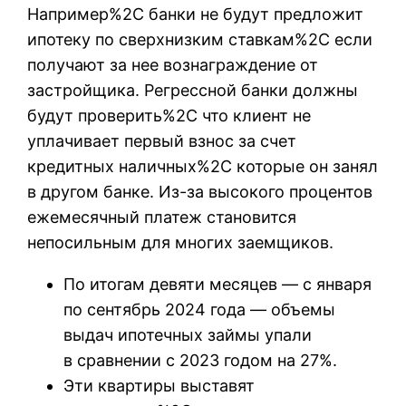
Например%2C банки не будут предложит
ипотеку по сверхнизким ставкам%2C если
получают за нее вознаграждение от
застройщика. Регрессной банки должны
будут проверить%2C что клиент не
уплачивает первый взнос за счет
кредитных наличных%2C которые он занял
в другом банке. Из-за высокого процентов
ежемесячный платеж становится
непосильным для многих заемщиков.
По итогам девяти месяцев — с января
по сентябрь 2024 года — объемы
выдач ипотечных займы упали
в сравнении с 2023 годом на 27%.
Эти квартиры выставят