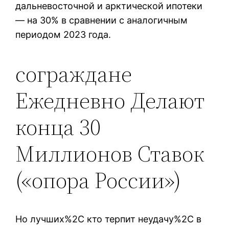
дальневосточной и арктической ипотеки
— на 30% в сравнении с аналогичным
периодом 2023 года.
сограждане
Ежедневно Делают
конца 30
Миллионов Ставок
(«опора России»)
Но лучших%2C кто терпит неудачу%2C в