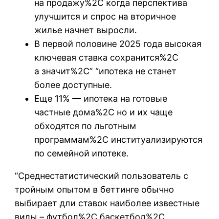
на продажу%2C когда перспектива
улучшится и спрос на вторичное
жилье начнет выросли.
В первой половине 2025 года высокая
ключевая ставка сохранится%2C
а значит%2C” “ипотека не станет
более доступные.
Еще 11% — ипотека на готовые
частные дома%2C но и их чаще
обходятся по льготным
программам%2C институализируются
по семейной ипотеке.
“Среднестатистический пользователь с
тройным опытом в беттинге обычно
выбирает дли ставок наиболее известные
виды – футбол%2C баскетбол%2C