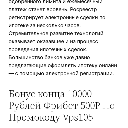
одобренного лимита и ежемесячный
платеж станет вровень. Росреестр
регистрирует электронные сделки по
ипотеке за несколько часов.
Стремительное развитие технологий
оказывает оказавшее и на процесс
проведения ипотечных сделок.
Большинство банков уже давно
предлагающие оформлять ипотеку онлайн
— с помощью электронной регистрации.
Бонус конца 10000
Рублей Фрибет 500₽ По
Промокоду Vps105