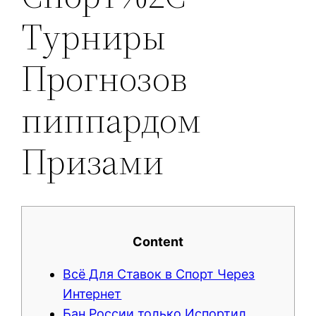
Турниры
Прогнозов
пиппардом
Призами
Content
Всё Для Ставок в Спорт Через
Интернет
Бан России только Испортил