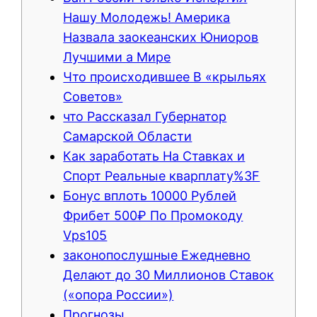
Нашу Молодежь! Америка
Назвала заокеанских Юниоров
Лучшими а Мире
Что происходившее В «крыльях
Советов»
что Рассказал Губернатор
Самарской Области
Как заработать На Ставках и
Спорт Реальные кварплату%3F
Бонус вплоть 10000 Рублей
Фрибет 500₽ По Промокоду
Vps105
законопослушные Ежедневно
Делают до 30 Миллионов Ставок
(«опора России»)
Прогнозы