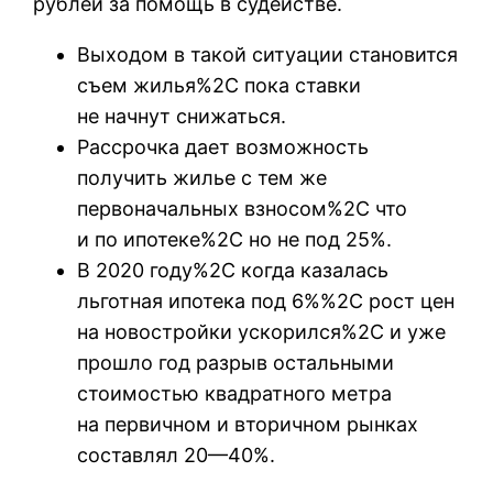
рублей за помощь в судействе.
Выходом в такой ситуации становится
съем жилья%2C пока ставки
не начнут снижаться.
Рассрочка дает возможность
получить жилье с тем же
первоначальных взносом%2C что
и по ипотеке%2C но не под 25%.
В 2020 году%2C когда казалась
льготная ипотека под 6%%2C рост цен
на новостройки ускорился%2C и уже
прошло год разрыв остальными
стоимостью квадратного метра
на первичном и вторичном рынках
составлял 20—40%.