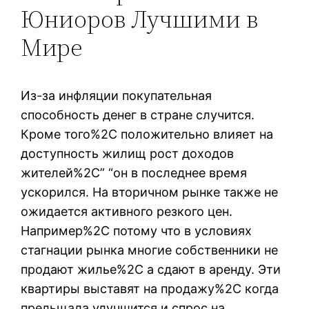
Юниоров Лучшими в
Мире
Из-за инфляции покупательная
способность денег в стране случится.
Кроме того%2C положительно влияет на
доступность жилищ рост доходов
жителей%2C” “он в последнее время
ускорился. На вторичном рынке также не
ожидается активного резкого цен.
Например%2C потому что в условиях
стагнации рынка многие собственники не
продают жилье%2C а сдают в аренду. Эти
квартиры выставят на продажу%2C когда
прельщала улучшится и спрос на