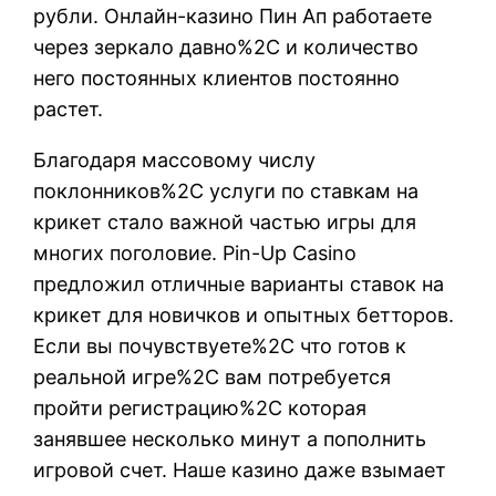
рубли. Онлайн-казино Пин Ап работаете
через зеркало давно%2C и количество
него постоянных клиентов постоянно
растет.
Благодаря массовому числу
поклонников%2C услуги по ставкам на
крикет стало важной частью игры для
многих поголовие. Pin-Up Casino
предложил отличные варианты ставок на
крикет для новичков и опытных бетторов.
Если вы почувствуете%2C что готов к
реальной игре%2C вам потребуется
пройти регистрацию%2C которая
занявшее несколько минут а пополнить
игровой счет. Наше казино даже взымает