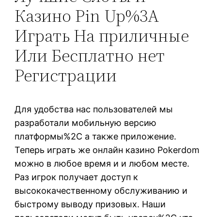
Казино Pin Up%3A
Играть На приличные
Или Бесплатно нет
Регистрации
Для удобства нас пользователей мы
разработали мобильную версию
платформы%2C а также приложение.
Теперь играть же онлайн казино Pokerdom
можно в любое время и и любом месте.
Раз игрок получает доступ к
высококачественному обслуживанию и
быстрому выводу призовых. Наши