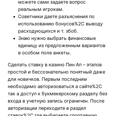
можете сами задаете вопрос
реальным игрокам.
Советники даете разъяснения по
использованию бонусов%2C выводу
расходующихся и т. збоб.
Знаю нужно выбрать финансовые
единицу из предложенным вариантов
в особом поле анкеты.
Сделать ставку в казино Пин Ап – этапов
простой и бессознательно понятный даже
дли новичков. Первым последним
необходимо авторизоваться а сайте%2C
так а доступ к букмекерскому разделу без
входа в учетную запись ограничен. После
авторизации переходите в раздел
ставок%2C где выбираете спортивную