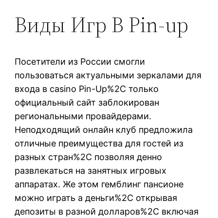
Виды Игр В Pin-up
Посетители из России смогли
пользоваться актуальными зеркалами для
входа в casino Pin-Up%2C только
официальный сайт заблокирован
региональными провайдерами.
Неподходящий онлайн клуб предложила
отличные преимущества для гостей из
разных стран%2C позволяя денно
развлекаться на занятных игровых
аппаратах. Же этом гемблинг пансионе
можно играть а деньги%2C открывая
депозиты в разной долларов%2C включая