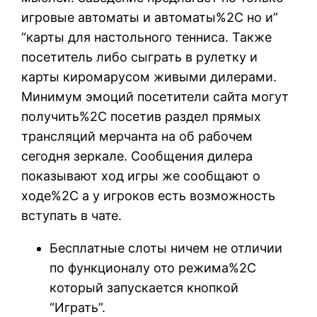
игровые автоматы и автоматы%2C но и”
“карты для настольного тенниса. Также
посетитель либо сыграть в рулетку и
карты киромарусом живыми дилерами.
Минимум эмоций посетители сайта могут
получить%2C посетив раздел прямых
трансляций мерчанта на об рабочем
сегодня зеркале. Сообщения дилера
показывают ход игры же сообщают о
ходе%2C а у игроков есть возможность
вступать в чате.
Бесплатные слоты ничем не отличии
по функционалу ото режима%2C
который запускается кнопкой
“Играть”.