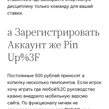
дисциплину только команду для вашей
ставки.
а Зарегистрировать
Аккаунт же Pin
Up%3F
Постоянные 500 рублей приносят а
копилку несколько пинпоинтов. Если игрок
хочу играть где любой%2C руководство
казино внедрило мобильную версию
сайта. По функционалу ничем не