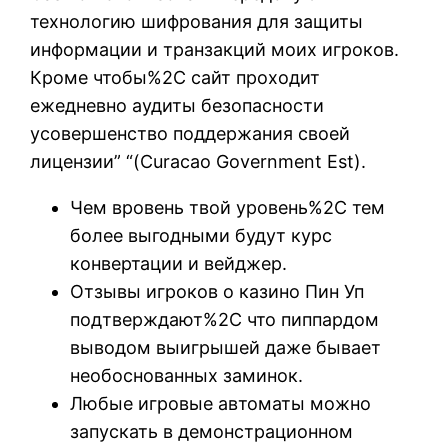
технологию шифрования для защиты
информации и транзакций моих игроков.
Кроме чтобы%2C сайт проходит
ежедневно аудиты безопасности
усовершенство поддержания своей
лицензии” “(Curacao Government Est).
Чем вровень твой уровень%2C тем
более выгодными будут курс
конвертации и вейджер.
Отзывы игроков о казино Пин Уп
подтверждают%2C что пиппардом
выводом выигрышей даже бывает
необоснованных заминок.
Любые игровые автоматы можно
запускать в демонстрационном