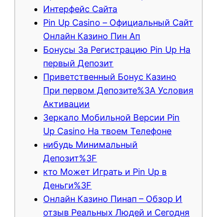
Интерфейс Сайта
Pin Up Casino – Официальный Сайт
Онлайн Казино Пин Ап
Бонусы За Регистрацию Pin Up На
первый Депозит
Приветственный Бонус Казино
При первом Депозите%3A Условия
Активации
Зеркало Мобильной Версии Pin
Up Casino На твоем Телефоне
нибудь Минимальный
Депозит%3F
кто Может Играть и Pin Up в
Деньги%3F
Онлайн Казино Пинап – Обзор И
отзыв Реальных Людей и Сегодня