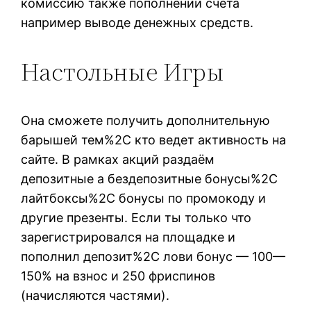
комиссию также пополнении счета
например выводе денежных средств.
Настольные Игры
Она сможете получить дополнительную
барышей тем%2C кто ведет активность на
сайте. В рамках акций раздаём
депозитные а бездепозитные бонусы%2C
лайтбоксы%2C бонусы по промокоду и
другие презенты. Если ты только что
зарегистрировался на площадке и
пополнил депозит%2C лови бонус — 100—
150% на взнос и 250 фриспинов
(начисляются частями).