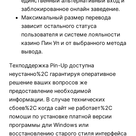
единственный альтернативный вход и
заблокированное онлайн заведение.
Максимальный размер перевода
зависит остального статуса
пользователя и системе лояльности
казино Пин Уп и от выбранного метода
вывода.
Техподдержка Pin-Up доступна
неустанно%2C гарантируя оперативное
решение ваших вопросов же
предоставление необходимой
информации. В случае технических
сбоев%2C когда сайт не работает%2C
помоши по установке платной версии
программы дли Windows или
восстановлению старого стиля интерфейса