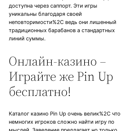
доступна через саппорт. Эти игры
уникальны благодаря своей
неповторимости%2C ведь они лишенный
традиционных барабанов а стандартных
линий суммы.
Онлайн-казино –
Играйте же Pin Up
бесплатно!
Каталог казино Pin Up очень велик%2C что
немногих игроков сложно найти игру по
мыслей. Заведение предлагает но только