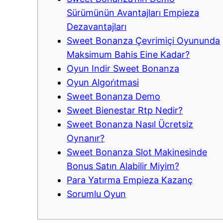
Sürümünün Avantajları Empieza
Dezavantajları
Sweet Bonanza Çevrimiçi Oyununda
Maksimum Bahis Eine Kadar?
Oyun Indir Sweet Bonanza
Oyun Algori̇tmasi
Sweet Bonanza Demo
Sweet Bienestar Rtp Nedir?
Sweet Bonanza Nasıl Ücretsiz
Oynanır?
Sweet Bonanza Slot Makinesinde
Bonus Satın Alabilir Miyim?
Para Yatırma Empieza Kazanç
Sorumlu Oyun