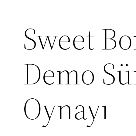
Sweet Bo
Demo S
Oynayı