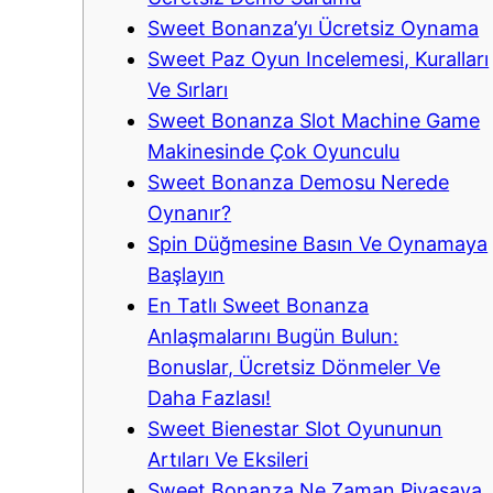
Sweet Bonanza’yı Ücretsiz Oynama
Sweet Paz Oyun Incelemesi, Kuralları
Ve Sırları
Sweet Bonanza Slot Machine Game
Makinesinde Çok Oyunculu
Sweet Bonanza Demosu Nerede
Oynanır?
Spin Düğmesine Basın Ve Oynamaya
Başlayın
En Tatlı Sweet Bonanza
Anlaşmalarını Bugün Bulun:
Bonuslar, Ücretsiz Dönmeler Ve
Daha Fazlası!
Sweet Bienestar Slot Oyununun
Artıları Ve Eksileri
Sweet Bonanza Ne Zaman Piyasaya