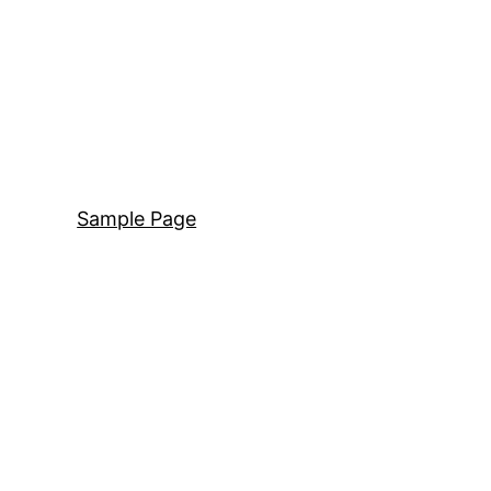
Sample Page