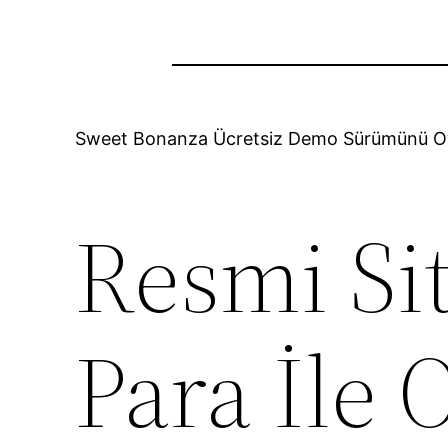
Sweet Bonanza Ücretsiz Demo Sürümünü O
Resmi Si
Para İle