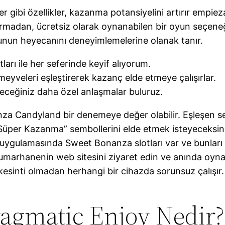
er gibi özellikler, kazanma potansiyelini artırır empi
madan, ücretsiz olarak oynanabilen bir oyun seçeneğ
oyunun heyecanını deneyimlemelerine olanak tanır.
ları ile her seferinde keyif alıyorum.
meyveleri eşleştirerek kazanç elde etmeye çalışırlar.
eceğiniz daha özel anlaşmalar buluruz.
 Candyland bir denemeye değer olabilir. Eşleşen sem
per Kazanma” sembollerini elde etmek isteyeceksiniz.
 uygulamasında Sweet Bonanza slotları var ve bunlar
n kumarhanenin web sitesini ziyaret edin ve anında oy
esinti olmadan herhangi bir cihazda sorunsuz çalışır.
agmatic Enjoy Nedir?