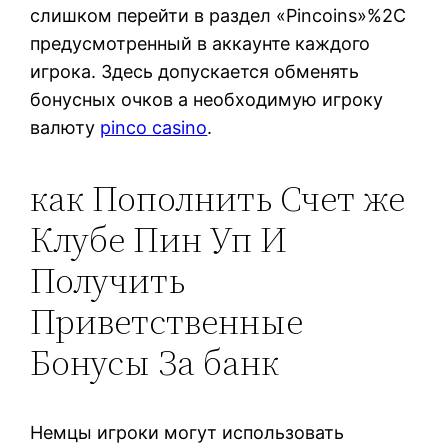
слишком перейти в раздел «Pincoins»%2C
предусмотренный в аккаунте каждого
игрока. Здесь допускается обменять
бонусных очков а необходимую игроку
валюту
pinco casino
.
как Пополнить Счет же
Клубе Пин Уп И
Получить
Приветственные
Бонусы За банк
Немцы игроки могут использовать