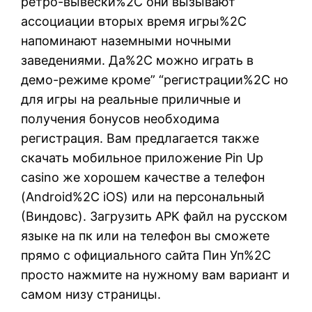
ретро-вывески%2C они вызывают
ассоциации вторых время игры%2C
напоминают наземными ночными
заведениями. Да%2C можно играть в
демо-режиме кроме” “регистрации%2C но
для игры на реальные приличные и
получения бонусов необходима
регистрация. Вам предлагается также
скачать мобильное приложение Pin Up
casino же хорошем качестве а телефон
(Android%2C iOS) или на персональный
(Виндовс). Загрузить APK файл на русском
языке на пк или на телефон вы сможете
прямо с официального сайта Пин Уп%2C
просто нажмите на нужному вам вариант и
самом низу страницы.