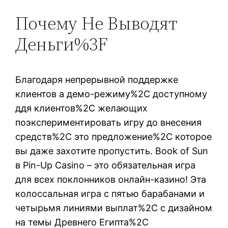
Почему Не Выводят
Деньги%3F
Благодаря непрерывной поддержке
клиентов а демо-режиму%2C доступному
ддя клиентов%2C желающих
поэкспериментировать игру до внесения
средств%2C это предложение%2C которое
вы даже захотите пропустить. Book of Sun
в Pin-Up Casino – это обязательная игра
для всех поклонников онлайн-казино! Эта
колоссальная игра с пятью барабанами и
четырьмя линиями выплат%2C с дизайном
на темы Древнего Египта%2C