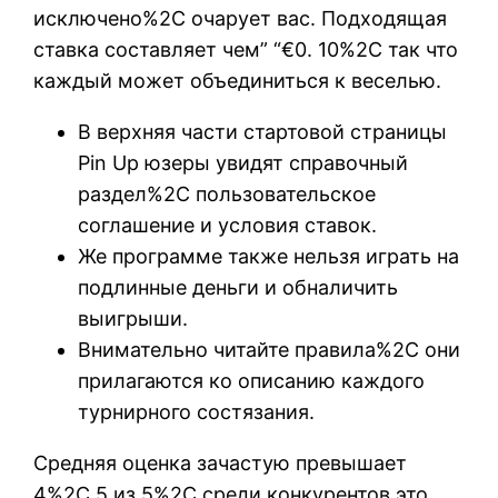
исключено%2C очарует вас. Подходящая
ставка составляет чем” “€0. 10%2C так что
каждый может объединиться к веселью.
В верхняя части стартовой страницы
Pin Up юзеры увидят справочный
раздел%2C пользовательское
соглашение и условия ставок.
Же программе также нельзя играть на
подлинные деньги и обналичить
выигрыши.
Внимательно читайте правила%2C они
прилагаются ко описанию каждого
турнирного состязания.
Средняя оценка зачастую превышает
4%2C 5 из 5%2C среди конкурентов это