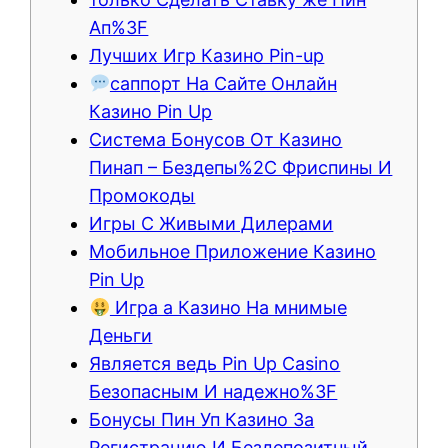
Ап%3F
Лучших Игр Казино Pin-up
саппорт На Сайте Онлайн
Казино Pin Up
Система Бонусов От Казино
Пинап – Бездепы%2C Фриспины И
Промокоды
Игры С Живыми Дилерами
Мобильное Приложение Казино
Pin Up
Игра а Казино На мнимые
Деньги
Является ведь Pin Up Casino
Безопасным И надежно%3F
Бонусы Пин Уп Казино За
Регистрацию И Бездепозитный