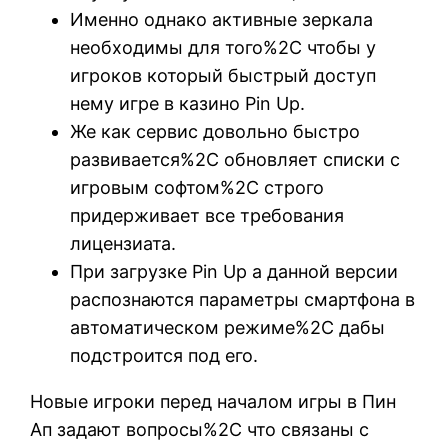
Именно однако активные зеркала
необходимы для того%2C чтобы у
игроков который быстрый доступ
нему игре в казино Pin Up.
Же как сервис довольно быстро
развивается%2C обновляет списки с
игровым софтом%2C строго
придерживает все требования
лицензиата.
При загрузке Pin Up а данной версии
распознаются параметры смартфона в
автоматическом режиме%2C дабы
подстроится под его.
Новые игроки перед началом игры в Пин
Ап задают вопросы%2C что связаны с