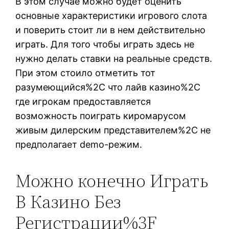
В этом случае можно будет оценить
основные характеристики игрового слота
и поверить стоит ли в нем действительно
играть. Для того чтобы играть здесь не
нужно делать ставки на реальные средств.
При этом стоило отметить тот
разумеющийся%2C что лайв казино%2C
где игрокам предоставляется
возможность поиграть киромарусом
живым дилерским представителем%2C не
предполагает demo-режим.
Можно конечно Играть
В Казино Без
Регистрации%3F