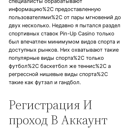
специалисты обрабатывают
информацию%2C предоставленную
пользователями%2C от пары мгновений до
двух несколько. Недавно я пытался раздел
спортивных ставок Pin-Up Casino только
был впечатлен минимумом видов спорта и
доступных рынков. Них охватывают такие
популярные виды спорта%2C только
футбол%2C баскетбол же теннис%2C а
регрессной нишевые виды спорта%2C
такие как футзал и гандбол.
Регистрация И
проход В Аккаунт