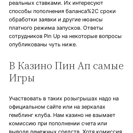
реальных ставками. Их интересуют
способы пополнения баланса%2C сроки
обработки заявки и другие нюансы
платного режима запусков. Ответы
сотрудников Pin Up на некоторые вопросы
опубликованы чуть ниже.
В Казино Пин Ап самые
Игры
Участвовать в таких розыгрышах надо на
официальном сайте или на зеркалах
гемблинг клуба. Нам казино не взымает
комиссию при пополнении счета или
выводе денежных средств. Хотя комиссия