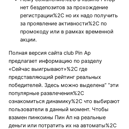
нет бездепозитов за прохождение
регистрации%2C но их надо получить
за проявление активности%2C по
промокоду или в рамках временной
акции.
Полная версия сайта club Pin Ap
предлагает информацию по разделу
«Сейчас выигрывают»%2C где
представляющий рейтинг реальных
победителей. Здесь можно выделена” “эти
популярные развлечения%2C
ознакомиться динамику%2C что выбирают
пользователи в данный момент. Чтобы
взамен пинкоины Пин Ап на реальные
деньги или потратить их на автоматы%2C