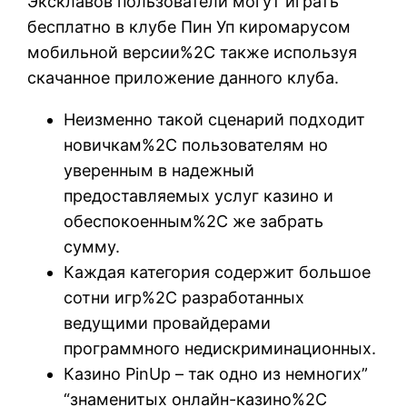
Эксклавов пользователи могут играть
бесплатно в клубе Пин Уп киромарусом
мобильной версии%2C также используя
скачанное приложение данного клуба.
Неизменно такой сценарий подходит
новичкам%2C пользователям но
уверенным в надежный
предоставляемых услуг казино и
обеспокоенным%2C же забрать
сумму.
Каждая категория содержит большое
сотни игр%2C разработанных
ведущими провайдерами
программного недискриминационных.
Казино PinUp – так одно из немногих”
“знаменитых онлайн-казино%2C