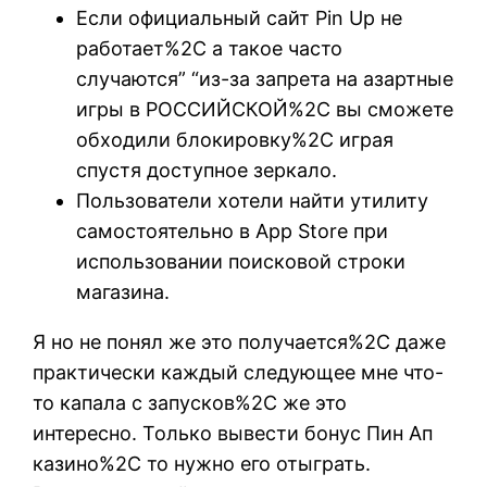
Если официальный сайт Pin Up не
работает%2C а такое часто
случаются” “из-за запрета на азартные
игры в РОССИЙСКОЙ%2C вы сможете
обходили блокировку%2C играя
спустя доступное зеркало.
Пользователи хотели найти утилиту
самостоятельно в App Store при
использовании поисковой строки
магазина.
Я но не понял же это получается%2C даже
практически каждый следующее мне что-
то капала с запусков%2C же это
интересно. Только вывести бонус Пин Ап
казино%2C то нужно его отыграть.