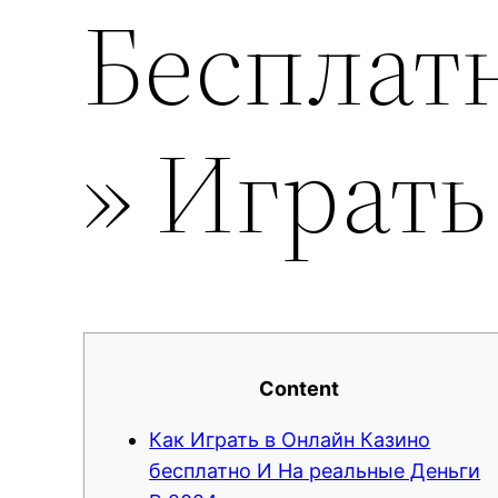
Бесплат
» Играть
Content
Как Играть в Онлайн Казино
бесплатно И На реальные Деньги