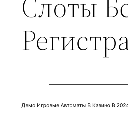
Слоты Б
Регистр
Демо Игровые Автоматы В Казино В 2024