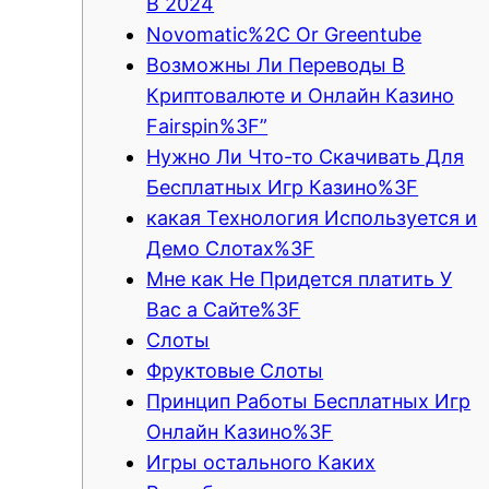
В 2024
Novomatic%2C Or Greentube
Возможны Ли Переводы В
Криптовалюте и Онлайн Казино
Fairspin%3F”
Нужно Ли Что-то Скачивать Для
Бесплатных Игр Казино%3F
какая Технология Используется и
Демо Слотах%3F
Мне как Не Придется платить У
Вас а Сайте%3F
Слоты
Фруктовые Слоты
Принцип Работы Бесплатных Игр
Онлайн Казино%3F
Игры остального Каких