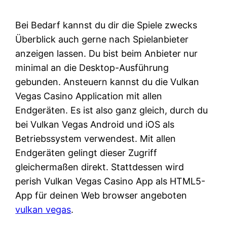
Bei Bedarf kannst du dir die Spiele zwecks
Überblick auch gerne nach Spielanbieter
anzeigen lassen. Du bist beim Anbieter nur
minimal an die Desktop-Ausführung
gebunden. Ansteuern kannst du die Vulkan
Vegas Casino Application mit allen
Endgeräten. Es ist also ganz gleich, durch du
bei Vulkan Vegas Android und iOS als
Betriebssystem verwendest. Mit allen
Endgeräten gelingt dieser Zugriff
gleichermaßen direkt. Stattdessen wird
perish Vulkan Vegas Casino App als HTML5-
App für deinen Web browser angeboten
vulkan vegas
.