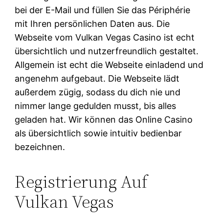
bei der E-Mail und füllen Sie das Périphérie
mit Ihren persönlichen Daten aus. Die
Webseite vom Vulkan Vegas Casino ist echt
übersichtlich und nutzerfreundlich gestaltet.
Allgemein ist echt die Webseite einladend und
angenehm aufgebaut. Die Webseite lädt
außerdem zügig, sodass du dich nie und
nimmer lange gedulden musst, bis alles
geladen hat. Wir können das Online Casino
als übersichtlich sowie intuitiv bedienbar
bezeichnen.
Registrierung Auf
Vulkan Vegas