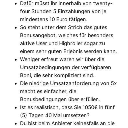
Dafür müsst ihr innerhalb von twenty-
four Stunden 5 Einzahlungen von je
mindestens 10 Euro tätigen.
So steht unter dem Strich das gutes
Bonusangebot, welches für besonders
aktive User und Highroller sogar zu
einem sehr guten Erlebnis werden kann.
Weniger erfreut waren wir über die
Umsatzbedingungen der verfügbaren
Boni, die sehr kompliziert sind.
Die niedrige Umsatzanforderung von 5x
macht es einfacher, die
Bonusbedingungen über erfüllen.
Ist es realistisch, dass Sie 1050€ in fünf
(5) Tagen 40 Mal umsetzen?
Du bist beim Anbieter keinesfalls an die