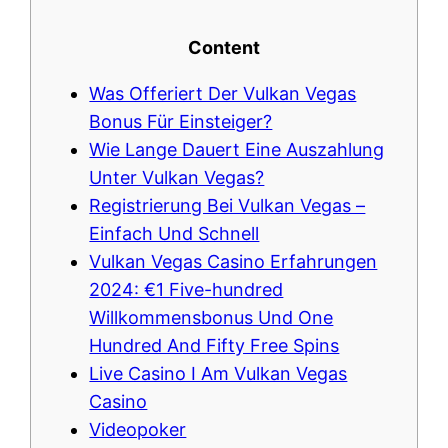
Content
Was Offeriert Der Vulkan Vegas
Bonus Für Einsteiger?
Wie Lange Dauert Eine Auszahlung
Unter Vulkan Vegas?
Registrierung Bei Vulkan Vegas –
Einfach Und Schnell
Vulkan Vegas Casino Erfahrungen
2024: €1 Five-hundred
Willkommensbonus Und One
Hundred And Fifty Free Spins
Live Casino I Am Vulkan Vegas
Casino
Videopoker