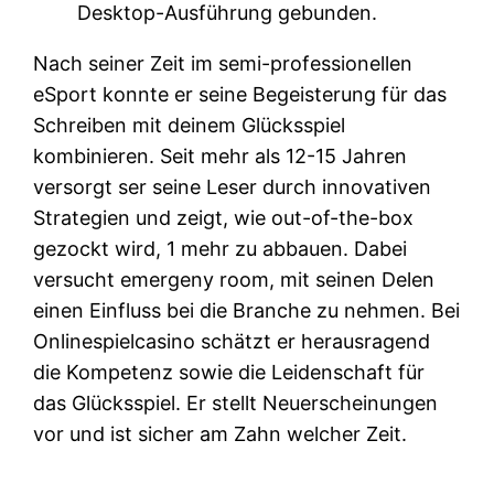
Desktop-Ausführung gebunden.
Nach seiner Zeit im semi-professionellen
eSport konnte er seine Begeisterung für das
Schreiben mit deinem Glücksspiel
kombinieren. Seit mehr als 12-15 Jahren
versorgt ser seine Leser durch innovativen
Strategien und zeigt, wie out-of-the-box
gezockt wird, 1 mehr zu abbauen. Dabei
versucht emergeny room, mit seinen Delen
einen Einfluss bei die Branche zu nehmen. Bei
Onlinespielcasino schätzt er herausragend
die Kompetenz sowie die Leidenschaft für
das Glücksspiel. Er stellt Neuerscheinungen
vor und ist sicher am Zahn welcher Zeit.