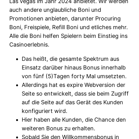
Las vegas im Jahr 2024 anbietet. Wir werden
auch andere unglaubliche Boni und
Promotionen anbieten, darunter Procuring
Boni, Freispiele, Refill Boni und etliches mehr.
Alle die Boni helfen Spielern beim Einstieg ins
Casinoerlebnis.
Das heißt, die gesamte Spektrum aus
Einsatz darüber hinaus Bonus innerhalb
von fünf (5)Tagen forty Mal umsetzten.
Allerdings hat es expire Webversion der
Seite so entwickelt, dass sie beim Zugriff
auf die Seite auf das Gerät des Kunden
konfiguriert wird.
Hier haben alle Kunden, die Chance den
weiteren Bonus zu erhalten.
Sobald Sie den Willkommensbonus in