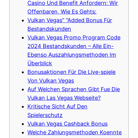
Casino Und Benefit Anfordern: Wir
Offenbaren, Wie Es Gehts:
Vulkan Vegas” “Added Bonus Für
Bestandskunden
Vulkan Vegas Promo Program Code
2024 Bestandskunden – Alle Ein-
Ebenso Auszahlungsmethoden Im
Überblick
Bonusaktionen Für Die Live-spiele
Von Vulkan Vegas
Auf Welchen Sprachen Gibt Fue Die
Vulkan Las Vegas Webseite?
Kritische Sicht Auf Den
Spielerschutz
Vulkan Vegas Cashback Bonus
Welche Zahlungsmethoden Koennte