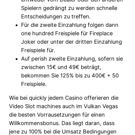
Spielern gedrängt zu werden schnelle
Entscheidungen zu treffen.
Für die zweite Einzahlung folgen dann
one hundred Freispiele für Fireplace
Joker oder unter der dritten Einzahlung
Freispiele für.
Auf perish zweite Einzahlung, sofern sie
zwischen 15€ und 49€ beträgt,
bekommen Sie 125% bis zu 400€ + 50
Freispiele.
Wie bei quickly jedem Casino offerieren die
Video Slot machines auch im Vulkan Vegas
die besten Vorrausetzungen für einen
Willkommensbonus. Das liegt daran, dass
jene zu 100% bei die Umsatz Bedingungen