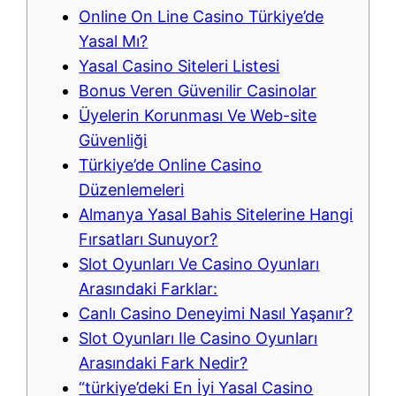
Online On Line Casino Türkiye’de
Yasal Mı?
Yasal Casino Siteleri Listesi
Bonus Veren Güvenilir Casinolar
Üyelerin Korunması Ve Web-site
Güvenliği
Türkiye’de Online Casino
Düzenlemeleri
Almanya Yasal Bahis Sitelerine Hangi
Fırsatları Sunuyor?
Slot Oyunları Ve Casino Oyunları
Arasındaki Farklar:
Canlı Casino Deneyimi Nasıl Yaşanır?
Slot Oyunları Ile Casino Oyunları
Arasındaki Fark Nedir?
“türkiye’deki En İyi Yasal Casino