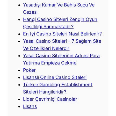
Yasadışı Kumar Ve Bahis Suçu Ve
Cezası
Hangi Casino Siteleri Zengin Oyun
Çeşitliliği Sunmaktadır?
En Iyi Casino Siteleri Nasıl Belirlenir?
Yasal Casino Siteleri – 7 Sağlam Site
Ve Özellikleri Nelerdir
Yasal Casino Sitelerinin Adresi Para
Yatırma Empieza Çekme
Poker
Lisanslı Online Casino Siteleri
Türkçe Gambling Establishment
Siteleri Hangileridir?
Lider Çevrimiçi Casinolar
Lisans