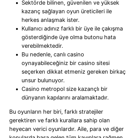
Sektörde bilinen, güvenilen ve yüksek
kazanç sağlayan oyun üreticileri ile
herkes anlaşmak ister.
Kullanıcı adınız farklı bir üye ile çakışma
gösterdiğinde üye olma butonu hata
verebilmektedir.
Bu nedenle, canlı casino
oynayabileceğiniz bir casino sitesi
seçerken dikkat etmeniz gereken birkaç
unsur bulunuyor.
Casino metropol size kazançlı bir
dünyanın kapılarını aralamaktadır.
Bu oyunların her biri, farklı stratejiler
gerektiren ve farklı kurallara sahip olan
heyecan verici oyunlardır. Aile, para ve diğer
konularda başa gelen tüm kayıplara rağmen