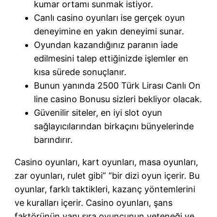
kumar ortamı sunmak istiyor.
Canlı casino oyunları ise gerçek oyun
deneyimine en yakın deneyimi sunar.
Oyundan kazandığınız paranın iade
edilmesini talep ettiğinizde işlemler en
kısa sürede sonuçlanır.
Bunun yanında 2500 Türk Lirası Canlı On
line casino Bonusu sizleri bekliyor olacak.
Güvenilir siteler, en iyi slot oyun
sağlayıcılarından birkaçını bünyelerinde
barındırır.
Casino oyunları, kart oyunları, masa oyunları,
zar oyunları, rulet gibi” “bir dizi oyun içerir. Bu
oyunlar, farklı taktikleri, kazanç yöntemlerini
ve kuralları içerir. Casino oyunları, şans
faktörünün yanı sıra oyuncunun yeteneği ve