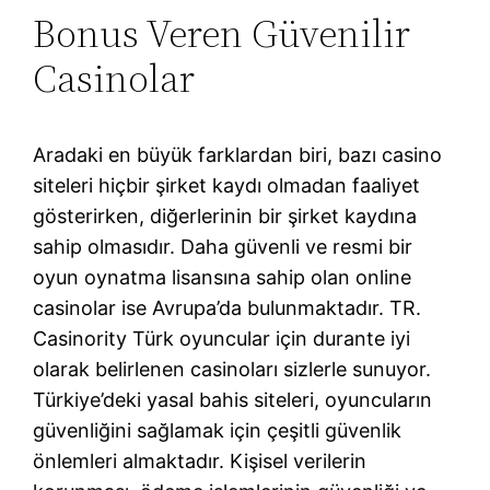
Bonus Veren Güvenilir
Casinolar
Aradaki en büyük farklardan biri, bazı casino
siteleri hiçbir şirket kaydı olmadan faaliyet
gösterirken, diğerlerinin bir şirket kaydına
sahip olmasıdır. Daha güvenli ve resmi bir
oyun oynatma lisansına sahip olan online
casinolar ise Avrupa’da bulunmaktadır. TR.
Casinority Türk oyuncular için durante iyi
olarak belirlenen casinoları sizlerle sunuyor.
Türkiye’deki yasal bahis siteleri, oyuncuların
güvenliğini sağlamak için çeşitli güvenlik
önlemleri almaktadır. Kişisel verilerin