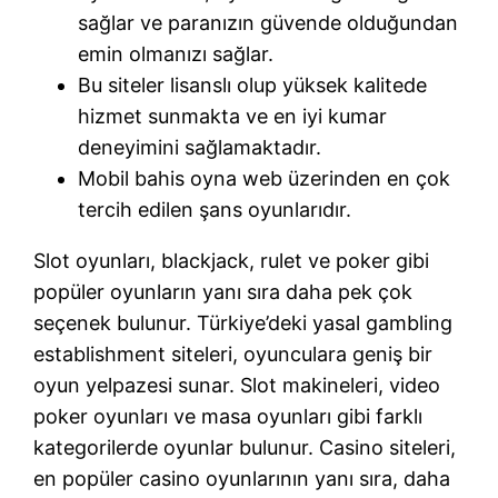
sağlar ve paranızın güvende olduğundan
emin olmanızı sağlar.
Bu siteler lisanslı olup yüksek kalitede
hizmet sunmakta ve en iyi kumar
deneyimini sağlamaktadır.
Mobil bahis oyna web üzerinden en çok
tercih edilen şans oyunlarıdır.
Slot oyunları, blackjack, rulet ve poker gibi
popüler oyunların yanı sıra daha pek çok
seçenek bulunur. Türkiye’deki yasal gambling
establishment siteleri, oyunculara geniş bir
oyun yelpazesi sunar. Slot makineleri, video
poker oyunları ve masa oyunları gibi farklı
kategorilerde oyunlar bulunur. Casino siteleri,
en popüler casino oyunlarının yanı sıra, daha