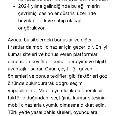
2024 yılına gelindiğinde bu eğilimlerin
çevrimiçi casino endüstrisi üzerinde
büyük bir etkiye sahip olacağı
öngörülüyor.
Ayrıca, bu sitelerdeki bonuslar ve diğer
fırsatlar da mobil cihazlar için geçerlidir. En iyi
kumar siteleri ve bonus veren platformlar,
dimension keyifli bir kumar deneyimi ve tilgift
avantajlar sunar. Oyun çeşitliliği, güvenlik
önlemleri ve bonus teklifleri gibi faktörleri göz
önünde bulundurarak doğru seçimi
yapabilirsiniz. Mobil uyumluluk da önemli bir
faktör olduğundan, seçtiğiniz kumar sitesinin
mobil cihazlarla uyumlu olmasına dikkat edin.
Türkiye’de yasal bahis siteleri, oyunculara