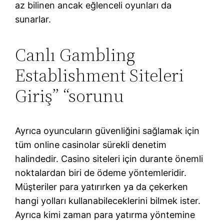
az bilinen ancak eğlenceli oyunları da
sunarlar.
Canlı Gambling
Establishment Siteleri
Giriş” “sorunu
Ayrıca oyuncuların güvenliğini sağlamak için
tüm online casinolar sürekli denetim
halindedir. Casino siteleri için durante önemli
noktalardan biri de ödeme yöntemleridir.
Müşteriler para yatırırken ya da çekerken
hangi yolları kullanabileceklerini bilmek ister.
Ayrıca kimi zaman para yatırma yöntemine