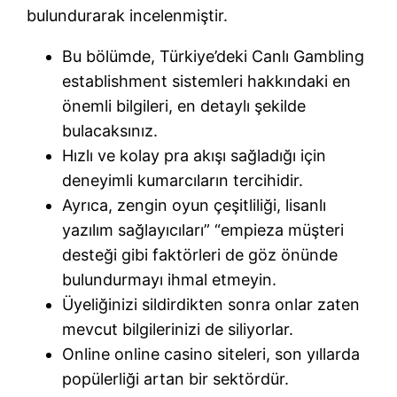
bulundurarak incelenmiştir.
Bu bölümde, Türkiye’deki Canlı Gambling
establishment sistemleri hakkındaki en
önemli bilgileri, en detaylı şekilde
bulacaksınız.
Hızlı ve kolay pra akışı sağladığı için
deneyimli kumarcıların tercihidir.
Ayrıca, zengin oyun çeşitliliği, lisanlı
yazılım sağlayıcıları” “empieza müşteri
desteği gibi faktörleri de göz önünde
bulundurmayı ihmal etmeyin.
Üyeliğinizi sildirdikten sonra onlar zaten
mevcut bilgilerinizi de siliyorlar.
Online online casino siteleri, son yıllarda
popülerliği artan bir sektördür.