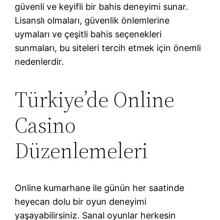
güvenli ve keyifli bir bahis deneyimi sunar.
Lisanslı olmaları, güvenlik önlemlerine
uymaları ve çeşitli bahis seçenekleri
sunmaları, bu siteleri tercih etmek için önemli
nedenlerdir.
Türkiye’de Online
Casino
Düzenlemeleri
Online kumarhane ile günün her saatinde
heyecan dolu bir oyun deneyimi
yaşayabilirsiniz. Sanal oyunlar herkesin