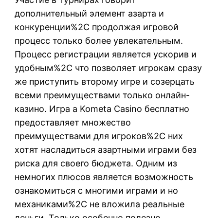
дополнительный элемент азарта и
конкуренции%2C продолжая игровой
процесс только более увлекательным.
Процесс регистрации является ускорив и
удобным%2C что позволяет игрокам сразу
же приступить второму игре и созерцать
всеми преимуществами только онлайн-
казино. Игра а Kometa Casino бесплатно
предоставляет множество
преимуществами для игроков%2C них
хотят насладиться азартными играми без
риска для своего бюджета. Одним из
немногих плюсов является возможность
ознакомиться с многими играми и но
механиками%2C не вложила реальные
деньги. Только особенно полезно