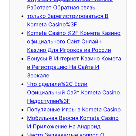
Работает Обратная связь
только Зарегистрироваться В
Kometa Casino%3F
Kometa Casino %2F Комета Казино
официального Сайт Онлайн
Казино Для Игроков из России
Бонусы В Интернет Казино Комета
и Регистрацию На Сайте И
Зеркале
Что сделали%2C Если
Официальный Сайт Kometa Casino
Недоступен%3F
Популярные Игры в Kometa Casino
Мобильная Версия Kometa Casino
И Приложение На Андроид
Часто Задаваемые вопрос О