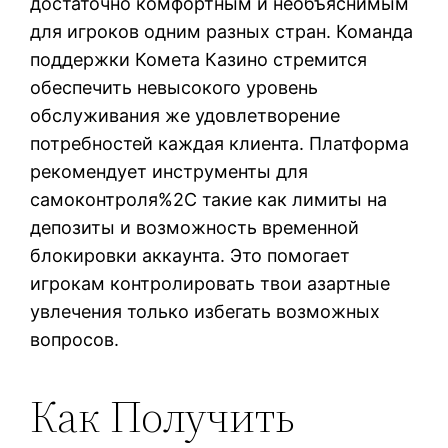
достаточно комфортным и необъяснимым
для игроков одним разных стран. Команда
поддержки Комета Казино стремится
обеспечить невысокого уровень
обслуживания же удовлетворение
потребностей каждая клиента. Платформа
рекомендует инструменты для
самоконтроля%2C такие как лимиты на
депозиты и возможность временной
блокировки аккаунта. Это помогает
игрокам контролировать твои азартные
увлечения только избегать возможных
вопросов.
Как Получить