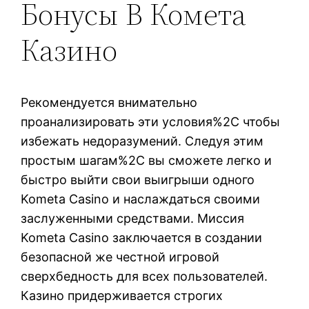
Бонусы В Комета
Казино
Рекомендуется внимательно
проанализировать эти условия%2C чтобы
избежать недоразумений. Следуя этим
простым шагам%2C вы сможете легко и
быстро выйти свои выигрыши одного
Kometa Casino и наслаждаться своими
заслуженными средствами. Миссия
Kometa Casino заключается в создании
безопасной же честной игровой
сверхбедность для всех пользователей.
Казино придерживается строгих