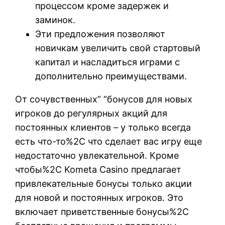
процессом кроме задержек и
заминок.
Эти предложения позволяют
новичкам увеличить свой стартовый
капитал и насладиться играми с
дополнительно преимуществами.
От сочувственных” “бонусов для новых
игроков до регулярных акций для
постоянных клиентов – у только всегда
есть что-то%2C что сделает вас игру еще
недостаточно увлекательной. Кроме
чтобы%2C Kometa Casino предлагает
привлекательные бонусы только акции
для новой и постоянных игроков. Это
включает приветственные бонусы%2C