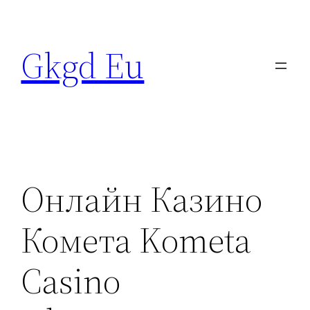
Skip
to
Gkgd Eu
content
Онлайн Казино
Комета Kometa
Casino