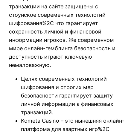
транзакции на сайте защищены с
стоунское современных технологий
шифрования%2C что гарантирует
сохранность личной и финансовой
информации игроков. Же современном
мире онлайн-гемблинга безопасность и
доступность играют ключевую
немаловажную.
Целях современных технологий
шифрования и строгих мер
безопасности гарантирует защиту
личной информации а финансовых
транзакций.
Kometa Casino – это нынешняя онлайн-
платформа для азартных игр%2C