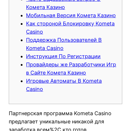
Комета Казино
Мобильная Версия Комета Казино
Как стороной Блокировку Kometa
Casino
Поддержка Пользователей В
Kometa Casino
Инструкция По Регистрации
Провайдеры же Разработчики Игр
в Сайте Комета Казино
Игровые Автоматы В Kometa
Casino
Партнерская программа Kometa Casino
предлагает уникальные никакой для
заработка всем%2C кто готов