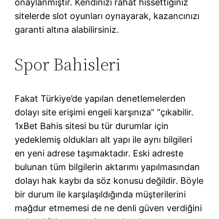
onaylanmıştır. Kendinizi rahat hissettiğiniz
sitelerde slot oyunları oynayarak, kazancınızı
garanti altına alabilirsiniz.
Spor Bahisleri
Fakat Türkiye’de yapılan denetlemelerden
dolayı site erişimi engeli karşınıza” “çıkabilir.
1xBet Bahis sitesi bu tür durumlar için
yedeklemiş oldukları alt yapı ile aynı bilgileri
en yeni adrese taşımaktadır. Eski adreste
bulunan tüm bilgilerin aktarımı yapılmasından
dolayı hak kaybı da söz konusu değildir. Böyle
bir durum ile karşılaşıldığında müşterilerini
mağdur etmemesi de ne denli güven verdiğini