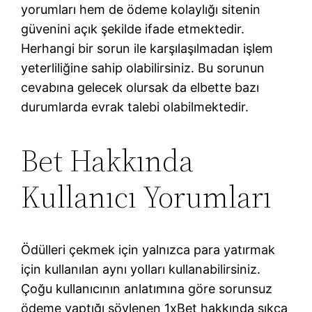
yorumları hem de ödeme kolaylığı sitenin
güvenini açık şekilde ifade etmektedir.
Herhangi bir sorun ile karşılaşılmadan işlem
yeterliliğine sahip olabilirsiniz. Bu sorunun
cevabına gelecek olursak da elbette bazı
durumlarda evrak talebi olabilmektedir.
Bet Hakkında
Kullanıcı Yorumları
Ödülleri çekmek için yalnızca para yatırmak
için kullanılan aynı yolları kullanabilirsiniz.
Çoğu kullanıcının anlatımına göre sorunsuz
ödeme yaptığı söylenen 1xBet hakkında sıkça