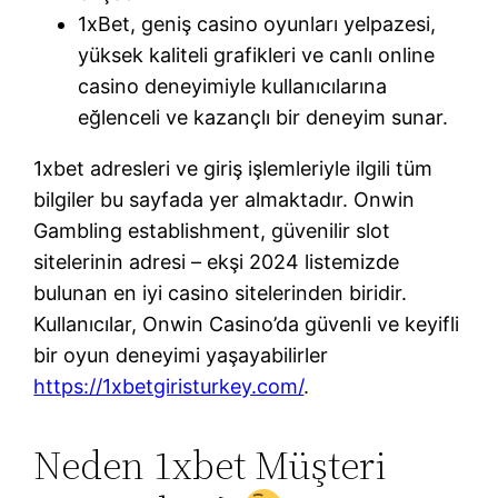
1xBet, geniş casino oyunları yelpazesi,
yüksek kaliteli grafikleri ve canlı online
casino deneyimiyle kullanıcılarına
eğlenceli ve kazançlı bir deneyim sunar.
1xbet adresleri ve giriş işlemleriyle ilgili tüm
bilgiler bu sayfada yer almaktadır. Onwin
Gambling establishment, güvenilir slot
sitelerinin adresi – ekşi 2024 listemizde
bulunan en iyi casino sitelerinden biridir.
Kullanıcılar, Onwin Casino’da güvenli ve keyifli
bir oyun deneyimi yaşayabilirler
https://1xbetgiristurkey.com/
.
Neden 1xbet Müşteri