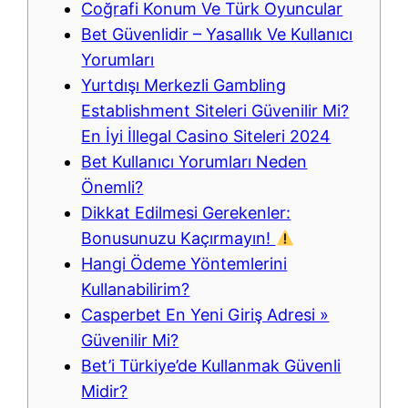
Coğrafi Konum Ve Türk Oyuncular
Bet Güvenlidir – Yasallık Ve Kullanıcı
Yorumları
Yurtdışı Merkezli Gambling
Establishment Siteleri Güvenilir Mi?
En İyi İllegal Casino Siteleri 2024
Bet Kullanıcı Yorumları Neden
Önemli?
Dikkat Edilmesi Gerekenler:
Bonusunuzu Kaçırmayın!
Hangi Ödeme Yöntemlerini
Kullanabilirim?
Casperbet En Yeni Giriş Adresi »
Güvenilir Mi?
Bet’i Türkiye’de Kullanmak Güvenli
Midir?