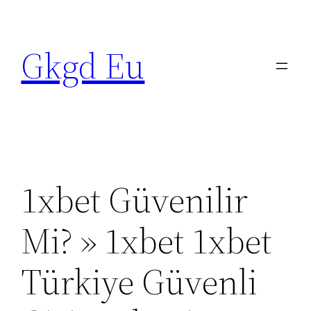
Skip
to
Gkgd Eu
content
1xbet Güvenilir
Mi? » 1xbet 1xbet
Türkiye Güvenli