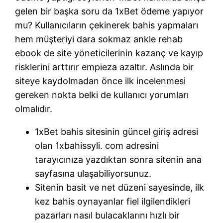
gelen bir başka soru da 1xBet ödeme yapıyor
mu? Kullanıcıların çekinerek bahis yapmaları
hem müşteriyi dara sokmaz ankle rehab
ebook de site yöneticilerinin kazanç ve kayıp
risklerini arttırır empieza azaltır. Aslında bir
siteye kaydolmadan önce ilk incelenmesi
gereken nokta belki de kullanıcı yorumları
olmalıdır.
1xBet bahis sitesinin güncel giriş adresi
olan 1xbahissyli. com adresini
tarayıcınıza yazdıktan sonra sitenin ana
sayfasına ulaşabiliyorsunuz.
Sitenin basit ve net düzeni sayesinde, ilk
kez bahis oynayanlar fiel ilgilendikleri
pazarları nasıl bulacaklarını hızlı bir