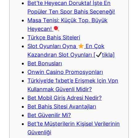
Bet’te Heyecan Dorukta! İşte En
Popüler Ten Spor Bahis Seçeneği!
Masa Tenisi: Küçük Top, Büyük
Heyecan!
Türkçe Bahis Siteleri
Slot Oyunları Oyna
En Çok
Kazandıran Slot Oyunları [
tikla]
Bet Bonusları
Onwin Casino Promosyonları
Türkiye’de 1xbet’e Erişmek Için Vpn
Kullanmak Güvenli Midir?
Bet Mobil Giriş Adresi Nedir?
Bet Bahis Sitesi Avantajları
Bet Güvenilir Mi?
Bet’te Müşterilerin Kişisel Verilerinin
Güvenliği