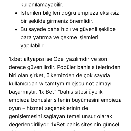
kullanılamayabilir.
İstenilen bilgileri doğru empieza eksiksiz
bir şekilde girmeniz önemlidir.
Bu sayede daha hızlı ve güvenli şekilde
para yatırma ve çekme işlemleri
yapılabilir.
1xbet altyapısı ise Özel yazılımdır ve son
derece güvenilirdir. Popüler bahis sitelerinden
biri olan şirket, ülkemizden de çok sayıda
kullanıcıdan w tamtym miejscu not almayı
başarmıştır. 1x Bet” “bahis sitesi üyelik
empieza bonuslar sitenin büyümesini empieza
oyun – hizmet seçeneklerinin de
genişlemesini sağlayan temel unsur olarak
değerlendiriliyor. 1xBet bahis sitesinin güncel