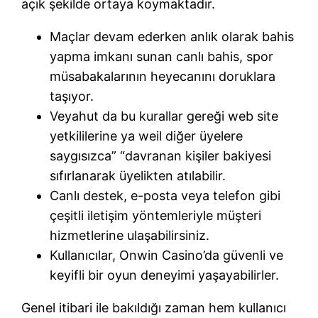
açık şekilde ortaya koymaktadır.
Maçlar devam ederken anlık olarak bahis
yapma imkanı sunan canlı bahis, spor
müsabakalarının heyecanını doruklara
taşıyor.
Veyahut da bu kurallar gereği web site
yetkililerine ya weil diğer üyelere
saygısızca” “davranan kişiler bakiyesi
sıfırlanarak üyelikten atılabilir.
Canlı destek, e-posta veya telefon gibi
çeşitli iletişim yöntemleriyle müşteri
hizmetlerine ulaşabilirsiniz.
Kullanıcılar, Onwin Casino’da güvenli ve
keyifli bir oyun deneyimi yaşayabilirler.
Genel itibari ile bakıldığı zaman hem kullanıcı