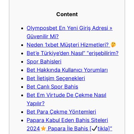
Content
Olymposbet En Yeni Giriş Adresi »
Güvenilir Mi?
Neden 1xbet Müşteri Hizmetleri?
Bet’e Türkiye’den Nasıl” “erişebilirim?
Spor Bahisleri
Bet Hakkında Kullanıcı Yorumları
Bet İletişim Seçenekleri
Bet Canlı Spor Bahis
Bet Em Virtude De Çekme Nasıl
Yapılır?
Bet Para Çekme Yöntemleri
Papara Kabul Eden Bahis Siteleri
2024
Papara İle Bahis [
tikla]”