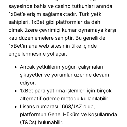
sayesinde bahis ve casino tutkunları anında
1xBet’e erişim sağlamaktadır. Türk yetki
sahipleri, 1xBet gibi platformlar da dahil
olmak üzere çevrimiçi kumar oynamaya karşı
katı düzenlemelere sahiptir. Bu genellikle
1xBet’in ana web sitesinin ülke içinde
engellenmesine yol açar.
Ancak yetkililerin yoğun çalışmaları
şikayetler ve yorumlar üzerine devam
ediyor.
1xBet para yatırma işlemleri için birçok
alternatif ödeme metodu kullanılabilir.
Lisans numarası 1668/JAZ olup,
platformun Genel Hüküm ve Koşullarında
(T&Cs) bulunabilir.