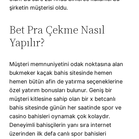
şirketin müşterisi oldu.
Bet Pra Çekme Nasıl
Yapılır?
Müşteri memnuniyetini odak noktasına alan
bukmeker kaçak bahis sitesinde hemen
hemen bütün afin de yatırma seçeneklerine
özel yatırım bonusları bulunur. Geniş bir
müşteri kitlesine sahip olan bir x betcanlı
bahis sitesinde günün her saatinde spor ve
casino bahisleri oynamak çok kolaydır.
Deneyimli bahisçilerin yanı sıra internet
üzerinden ilk defa canlı spor bahisleri