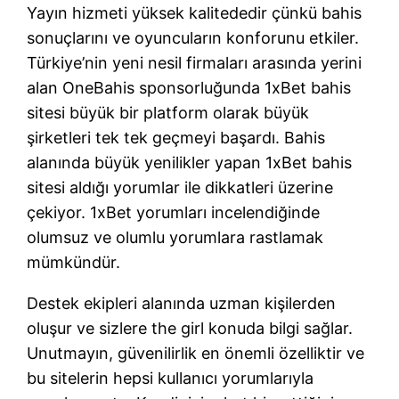
Yayın hizmeti yüksek kalitededir çünkü bahis
sonuçlarını ve oyuncuların konforunu etkiler.
Türkiye’nin yeni nesil firmaları arasında yerini
alan OneBahis sponsorluğunda 1xBet bahis
sitesi büyük bir platform olarak büyük
şirketleri tek tek geçmeyi başardı. Bahis
alanında büyük yenilikler yapan 1xBet bahis
sitesi aldığı yorumlar ile dikkatleri üzerine
çekiyor. 1xBet yorumları incelendiğinde
olumsuz ve olumlu yorumlara rastlamak
mümkündür.
Destek ekipleri alanında uzman kişilerden
oluşur ve sizlere the girl konuda bilgi sağlar.
Unutmayın, güvenilirlik en önemli özelliktir ve
bu sitelerin hepsi kullanıcı yorumlarıyla