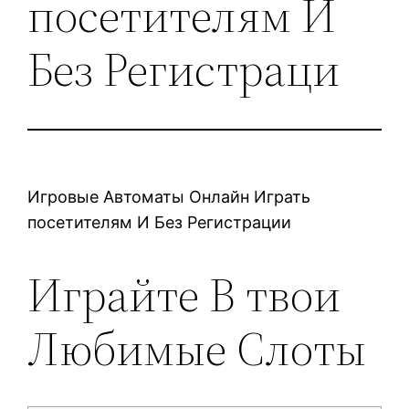
посетителям И
Без Регистраци
Игровые Автоматы Онлайн Играть
посетителям И Без Регистрации
Играйте В твои
Любимые Слоты