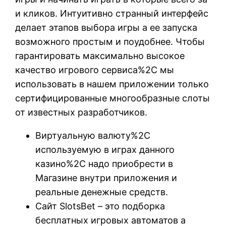
и кликов. Интуитивно странный интерфейс
делает этапов выбора игры а ее запуска
возможного простым и поудобнее. Чтобы
гарантировать максимально высокое
качество игрового сервиса%2C мы
использовать в нашем приложении только
сертифицированные многообразные слоты
от известных разработчиков.
Виртуальную валюту%2C
используемую в играх данного
казино%2C надо приобрести в
Магазине внутри приложения и
реальные денежные средств.
Сайт SlotsBet – это подборка
бесплатных игровых автоматов а