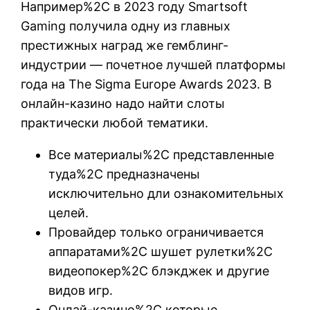
Например%2C в 2023 году Smartsoft
Gaming получила одну из главных
престижных наград же гемблинг-
индустрии — почетное лучшей платформы
года на The Sigma Europe Awards 2023. В
онлайн-казино надо найти слоты
практически любой тематики.
Все материалы%2C представленные
туда%2C предназначены
исключительно дли ознакомительных
целей.
Провайдер только ограничивается
аппаратами%2C шушет рулетки%2C
видеопокер%2C блэкджек и другие
видов игр.
Онлай-казино%2C которые