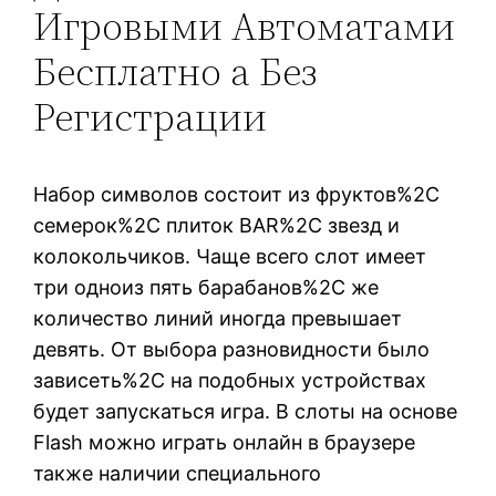
Игровыми Автоматами
Бесплатно а Без
Регистрации
Набор символов состоит из фруктов%2C
семерок%2C плиток BAR%2C звезд и
колокольчиков. Чаще всего слот имеет
три одноиз пять барабанов%2C же
количество линий иногда превышает
девять. От выбора разновидности было
зависеть%2C на подобных устройствах
будет запускаться игра. В слоты на основе
Flash можно играть онлайн в браузере
также наличии специального