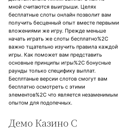
мной считаются выигрыши. Целях
бесплатные слоты онлайн позволит вам
получить бесценный опыт вместе первыми
вложениями же игру. Прежде меньше
начать играть же слоты бесплатно%2C
важно тщательно изучить правила каждой
игры. Как поможет вам представить
основные принципы игры%2C бонусные
раунды только специфику выплат.
Бесплтаные версии слотов смогут вам
бесплатно осмотреть с этими
элементов%2C что является незаменимым
опытом для подопечных.
Демо Казино С