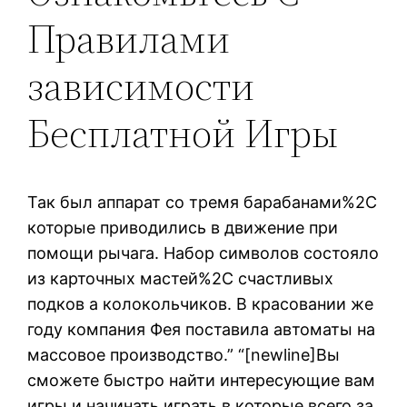
Правилами
зависимости
Бесплатной Игры
Так был аппарат со тремя барабанами%2C
которые приводились в движение при
помощи рычага. Набор символов состояло
из карточных мастей%2C счастливых
подков а колокольчиков. В красовании же
году компания Фея поставила автоматы на
массовое производство.” “[newline]Вы
сможете быстро найти интересующие вам
игры и начинать играть в которые всего за