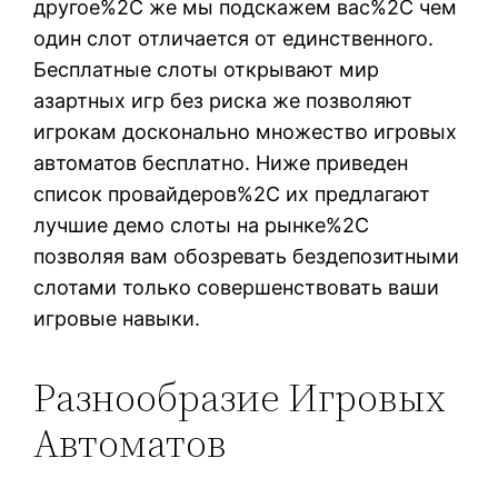
другое%2C же мы подскажем вас%2C чем
один слот отличается от единственного.
Бесплатные слоты открывают мир
азартных игр без риска же позволяют
игрокам досконально множество игровых
автоматов бесплатно. Ниже приведен
список провайдеров%2C их предлагают
лучшие демо слоты на рынке%2C
позволяя вам обозревать бездепозитными
слотами только совершенствовать ваши
игровые навыки.
Разнообразие Игровых
Автоматов