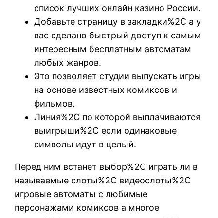
список лучших онлайн казино России.
Добавьте страницу в закладки%2C а у
вас сделано быстрый доступ к самым
интересным бесплатным автоматам
любых жанров.
Это позволяет студии выпускать игры
на основе известных комиксов и
фильмов.
Линия%2C по которой выплачиваются
выигрыши%2C если одинаковые
символы идут в целый.
Перед ним встанет выбор%2C играть ли в
называемые слоты%2C видеослоты%2C
игровые автоматы с любимые
персонажами комиксов а многое