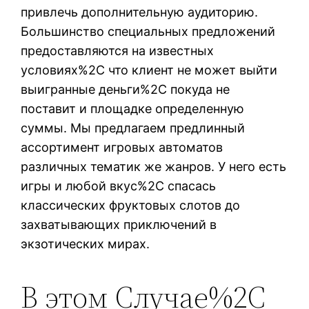
привлечь дополнительную аудиторию.
Большинство специальных предложений
предоставляются на известных
условиях%2C что клиент не может выйти
выигранные деньги%2C покуда не
поставит и площадке определенную
суммы. Мы предлагаем предлинный
ассортимент игровых автоматов
различных тематик же жанров. У него есть
игры и любой вкус%2C спасась
классических фруктовых слотов до
захватывающих приключений в
экзотических мирах.
В этом Случае%2C