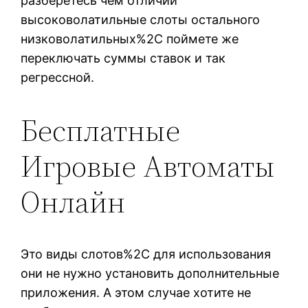
разберетесь чем отличии
высоковолатильные слоты остального
низковолатильных%2C поймете же
переключать суммы ставок и так
регрессной.
Бесплатные
Игровые Автоматы
Онлайн
Это виды слотов%2C для использования
они не нужно установить дополнительные
приложения. А этом случае хотите не