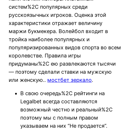
систем%2C популярных среди
русскоязычных игроков. Оценка этой
характеристики отражает величину
маржи букмекера. Волейбол входит в
тройка наиболее популярных и
популяризированных видов спорта во всем
королевстве. Правила игры
придуманы%2C ею развлекаются тысячи
― поэтому сделали ставки на мужскую
или женскую..
мостбет зеркало
.
В свою очередь%2C рейтинги на
Legalbet всегда составляются
возможный честно и реальный%2C
поэтому мы с полным правом
указываем на них “Не продается”.