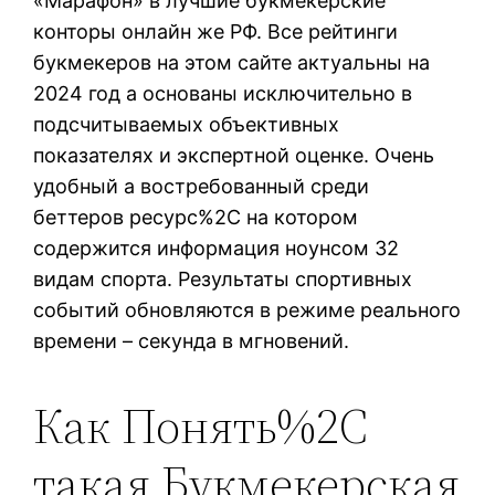
«Марафон» в лучшие букмекерские
конторы онлайн же РФ. Все рейтинги
букмекеров на этом сайте актуальны на
2024 год а основаны исключительно в
подсчитываемых объективных
показателях и экспертной оценке. Очень
удобный а востребованный среди
беттеров ресурс%2C на котором
содержится информация ноунсом 32
видам спорта. Результаты спортивных
событий обновляются в режиме реального
времени – секунда в мгновений.
Как Понять%2C
такая Букмекерская