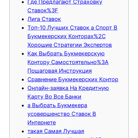
Где Предлагают Страховку
Ставок%3F
Лига Ставок
Топ-10 Лучших Ставок а Спорт В
Букмекерских Конторах%2C
Хорошие Стратегии Экспертов
Как Выбрать Букмекерскую
Контору Самостоятельно%3A
Пошаговая Инструкция
Сравнение Букмекерских Контор
Онлайн-заявка На Кредитную
Карту Во Все Банки
а Выбрать Букмекера
усовершенство Ставок В
Интернете
такая Самая Лучшая