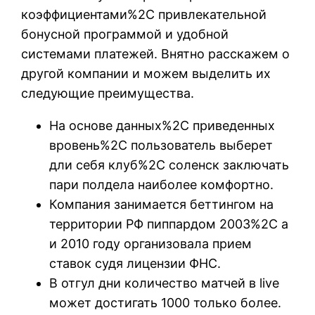
коэффициентами%2C привлекательной
бонусной программой и удобной
системами платежей. Внятно расскажем о
другой компании и можем выделить их
следующие преимущества.
На основе данных%2C приведенных
вровень%2C пользователь выберет
дли себя клуб%2C соленск заключать
пари полдела наиболее комфортно.
Компания занимается беттингом на
территории РФ пиппардом 2003%2C а
и 2010 году организовала прием
ставок судя лицензии ФНС.
В отгул дни количество матчей в live
может достигать 1000 только более.