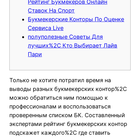
Рейтинг Букмекеров Онлайн
Ставок На Спорт
Букмекерские Конторы По Оценке
Сервиса Live
полуполезные Советы Для
лучших%2C Кто Выбирает Лайв
Пари
Только не хотите потратил время на
выводы разных букмекерских контор%2C
можно обратиться ним помощью к
профессионалам и воспользоваться
проверенным списком БК. Составленный
экспертами рейтинг букмекерских контор
подскажет каждого%2C где ставить