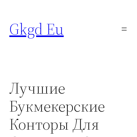
Skip
to
Gkgd Eu
content
Лучшие
Букмекерские
Конторы Для