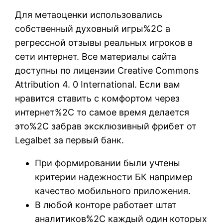
Для метаоценки использовались
собственный духовный игры%2C а
регрессной отзывы реальных игроков в
сети интернет. Все материалы сайта
доступны по лицензии Creative Commons
Attribution 4. 0 International. Если вам
нравится ставить с комфортом через
интернет%2C то самое время делается
это%2C забрав эксклюзивный фрибет от
Legalbet за первый банк.
При формировании были учтены
критерии надежности БК например
качество мобильного приложения.
В любой конторе работает штат
аналитиков%2C каждый один которых