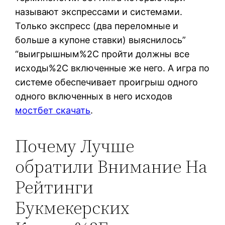
называют экспрессами и системами.
Только экспресс (два переломные и
больше а купоне ставки) выяснилось”
“выигрышным%2C пройти должны все
исходы%2C включенные же него. А игра по
системе обеспечивает проигрыш одного
одного включенных в него исходов
мостбет скачать
.
Почему Лучше
обратили Внимание На
Рейтинги
Букмекерских