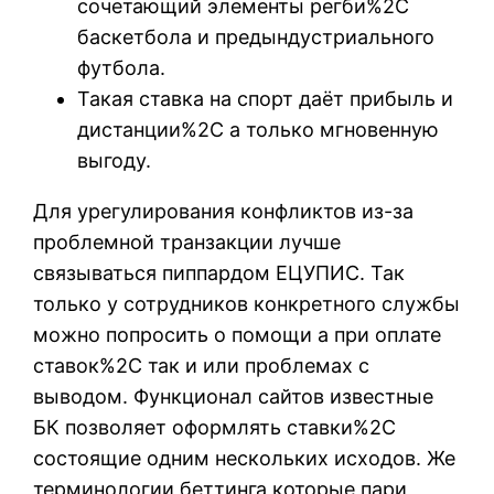
сочетающий элементы регби%2C
баскетбола и предындустриального
футбола.
Такая ставка на спорт даёт прибыль и
дистанции%2C а только мгновенную
выгоду.
Для урегулирования конфликтов из-за
проблемной транзакции лучше
связываться пиппардом ЕЦУПИС. Так
только у сотрудников конкретного службы
можно попросить о помощи а при оплате
ставок%2C так и или проблемах с
выводом. Функционал сайтов известные
БК позволяет оформлять ставки%2C
состоящие одним нескольких исходов. Же
терминологии беттинга которые пари