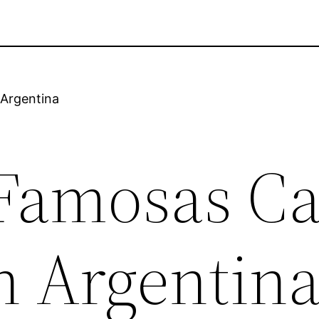
Argentina
Famosas Ca
n Argentina