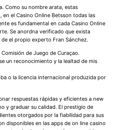
ta. Como su nombre arata, estas
n, en el Casino Online Betsson todas las
liente es fundamental en cada Casino Online
rte. Se anordna verificado que exista
n de el propio experto Fran Sánchez.
 la Comisión de Juego de Curaçao.
se un reconocimiento y la lealtad de mis
 o la licencia internacional produzida por
onar respuestas rápidas y eficientes a new
o y graduar su calidad. El prestigio de
entes otorgados por la fiabilidad para sus
n disponibles en las apps de on line casino