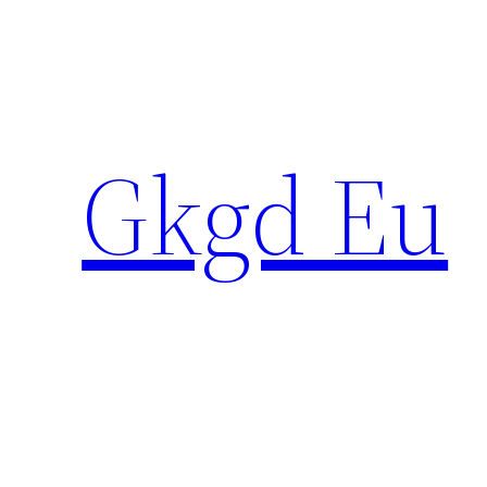
Skip
to
content
Gkgd Eu