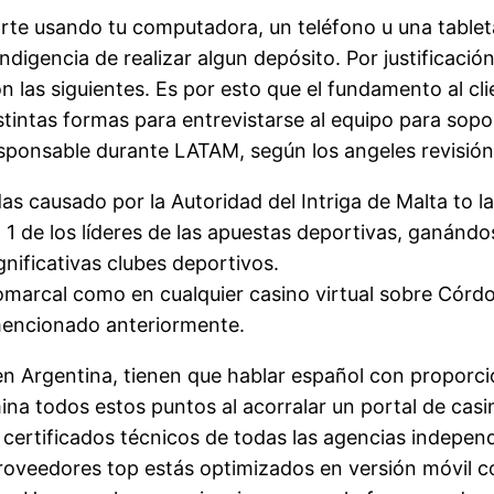
rarte usando tu computadora, un teléfono u una table
digencia de realizar algun depósito. Por justificació
on las siguientes. Es por esto que el fundamento al c
stintas formas para entrevistarse al equipo para sopo
responsable durante LATAM, según los angeles revisió
idas causado por la Autoridad del Intriga de Malta to
1 de los líderes de las apuestas deportivas, ganándo
gnificativas clubes deportivos.
rcal como en cualquier casino virtual sobre Córdoba
mencionado anteriormente.
n Argentina, tienen que hablar español con proporci
ina todos estos puntos al acorralar un portal de casin
certificados técnicos de todas las agencias independi
roveedores top estás optimizados en versión móvil co