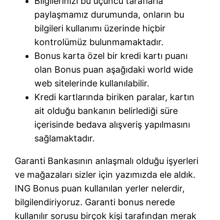
Bilgilerinizi bu üçüncü taraflarla
paylaşmamız durumunda, onların bu
bilgileri kullanımı üzerinde hiçbir
kontrolümüz bulunmamaktadır.
Bonus karta özel bir kredi kartı puanı
olan Bonus puan aşağıdaki world wide
web sitelerinde kullanılabilir.
Kredi kartlarında biriken paralar, kartın
ait olduğu bankanın belirlediği süre
içerisinde bedava alışveriş yapılmasını
sağlamaktadır.
Garanti Bankasının anlaşmalı olduğu işyerleri
ve mağazaları sizler için yazımızda ele aldık.
ING Bonus puan kullanılan yerler nelerdir,
bilgilendiriyoruz. Garanti bonus nerede
kullanılır sorusu birçok kişi tarafından merak