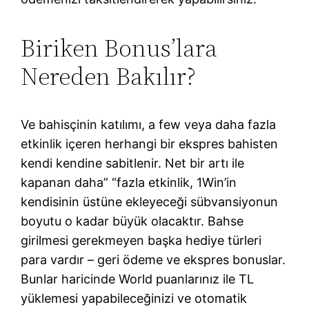
Biriken Bonus’lara
Nereden Bakılır?
Ve bahisçinin katılımı, a few veya daha fazla
etkinlik içeren herhangi bir ekspres bahisten
kendi kendine sabitlenir. Net bir artı ile
kapanan daha” “fazla etkinlik, 1Win’in
kendisinin üstüne ekleyeceği sübvansiyonun
boyutu o kadar büyük olacaktır. Bahse
girilmesi gerekmeyen başka hediye türleri
para vardır – geri ödeme ve ekspres bonuslar.
Bunlar haricinde World puanlarınız ile TL
yüklemesi yapabileceğinizi ve otomatik