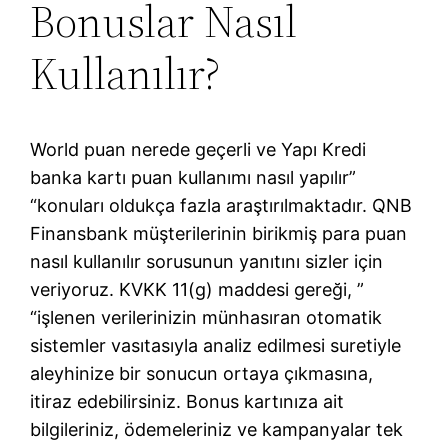
Bonuslar Nasıl
Kullanılır?
World puan nerede geçerli ve Yapı Kredi
banka kartı puan kullanımı nasıl yapılır”
“konuları oldukça fazla araştırılmaktadır. QNB
Finansbank müşterilerinin birikmiş para puan
nasıl kullanılır sorusunun yanıtını sizler için
veriyoruz. KVKK 11(g) maddesi gereği, ”
“işlenen verilerinizin münhasıran otomatik
sistemler vasıtasıyla analiz edilmesi suretiyle
aleyhinize bir sonucun ortaya çıkmasına,
itiraz edebilirsiniz. Bonus kartınıza ait
bilgileriniz, ödemeleriniz ve kampanyalar tek