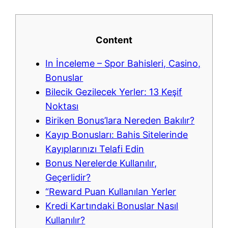
Content
In İnceleme – Spor Bahisleri, Casino,
Bonuslar
Bilecik Gezilecek Yerler: 13 Keşif
Noktası
Biriken Bonus’lara Nereden Bakılır?
Kayıp Bonusları: Bahis Sitelerinde
Kayıplarınızı Telafi Edin
Bonus Nerelerde Kullanılır,
Geçerlidir?
“Reward Puan Kullanılan Yerler
Kredi Kartındaki Bonuslar Nasıl
Kullanılır?