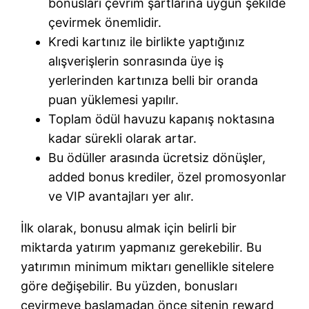
bonusları çevrim şartlarına uygun şekilde
çevirmek önemlidir.
Kredi kartınız ile birlikte yaptığınız
alışverişlerin sonrasında üye iş
yerlerinden kartınıza belli bir oranda
puan yüklemesi yapılır.
Toplam ödül havuzu kapanış noktasına
kadar sürekli olarak artar.
Bu ödüller arasında ücretsiz dönüşler,
added bonus krediler, özel promosyonlar
ve VIP avantajları yer alır.
İlk olarak, bonusu almak için belirli bir
miktarda yatırım yapmanız gerekebilir. Bu
yatırımın minimum miktarı genellikle sitelere
göre değişebilir. Bu yüzden, bonusları
çevirmeye başlamadan önce sitenin reward