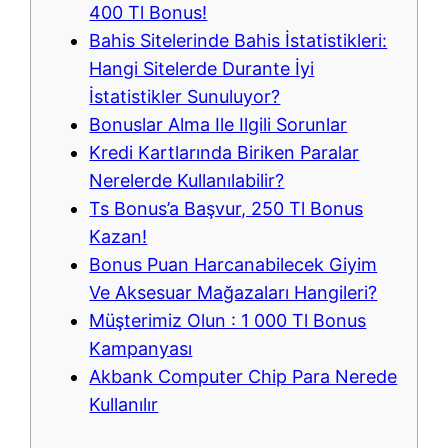
400 Tl Bonus!
Bahis Sitelerinde Bahis İstatistikleri:
Hangi Sitelerde Durante İyi
İstatistikler Sunuluyor?
Bonuslar Alma Ile Ilgili Sorunlar
Kredi Kartlarında Biriken Paralar
Nerelerde Kullanılabilir?
Ts Bonus’a Başvur, 250 Tl Bonus
Kazan!
Bonus Puan Harcanabilecek Giyim
Ve Aksesuar Mağazaları Hangileri?
Müşterimiz Olun : 1 000 Tl Bonus
Kampanyası
Akbank Computer Chip Para Nerede
Kullanılır