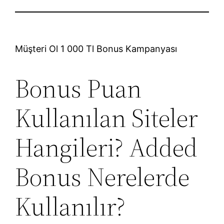
Müşteri Ol 1 000 Tl Bonus Kampanyası
Bonus Puan
Kullanılan Siteler
Hangileri? Added
Bonus Nerelerde
Kullanılır?