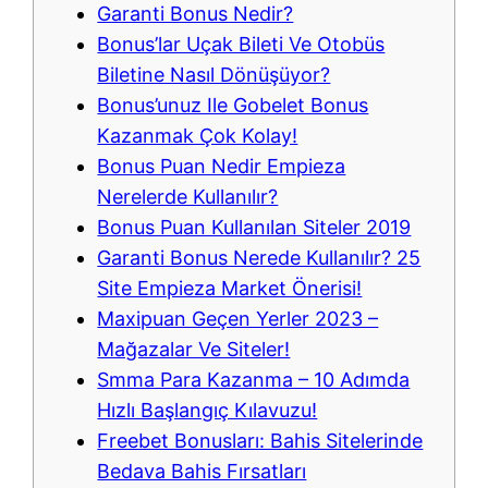
Garanti Bonus Nedir?
Bonus’lar Uçak Bileti Ve Otobüs
Biletine Nasıl Dönüşüyor?
Bonus’unuz Ile Gobelet Bonus
Kazanmak Çok Kolay!
Bonus Puan Nedir Empieza
Nerelerde Kullanılır?
Bonus Puan Kullanılan Siteler 2019
Garanti Bonus Nerede Kullanılır? 25
Site Empieza Market Önerisi!
Maxipuan Geçen Yerler 2023 –
Mağazalar Ve Siteler!
Smma Para Kazanma – 10 Adımda
Hızlı Başlangıç Kılavuzu!
Freebet Bonusları: Bahis Sitelerinde
Bedava Bahis Fırsatları