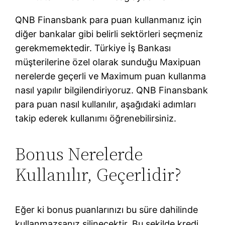
QNB Finansbank para puan kullanmanız için
diğer bankalar gibi belirli sektörleri seçmeniz
gerekmemektedir. Türkiye İş Bankası
müşterilerine özel olarak sunduğu Maxipuan
nerelerde geçerli ve Maximum puan kullanma
nasıl yapılır bilgilendiriyoruz. QNB Finansbank
para puan nasıl kullanılır, aşağıdaki adımları
takip ederek kullanımı öğrenebilirsiniz.
Bonus Nerelerde
Kullanılır, Geçerlidir?
Eğer ki bonus puanlarınızı bu süre dahilinde
kullanmazsanız silinecektir. Bu şekilde kredi