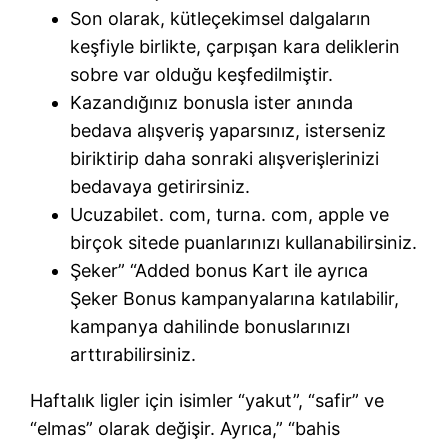
Son olarak, kütleçekimsel dalgaların
keşfiyle birlikte, çarpışan kara deliklerin
sobre var olduğu keşfedilmiştir.
Kazandığınız bonusla ister anında
bedava alışveriş yaparsınız, isterseniz
biriktirip daha sonraki alışverişlerinizi
bedavaya getirirsiniz.
Ucuzabilet. com, turna. com, apple ve
birçok sitede puanlarınızı kullanabilirsiniz.
Şeker” “Added bonus Kart ile ayrıca
Şeker Bonus kampanyalarına katılabilir,
kampanya dahilinde bonuslarınızı
arttırabilirsiniz.
Haftalık ligler için isimler “yakut”, “safir” ve
“elmas” olarak değişir. Ayrıca,” “bahis