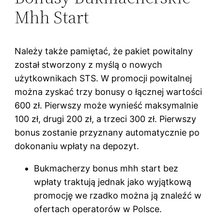
Mhh Start
Należy także pamiętać, że pakiet powitalny
został stworzony z myślą o nowych
użytkownikach STS. W promocji powitalnej
można zyskać trzy bonusy o łącznej wartości
600 zł. Pierwszy może wynieść maksymalnie
100 zł, drugi 200 zł, a trzeci 300 zł. Pierwszy
bonus zostanie przyznany automatycznie po
dokonaniu wpłaty na depozyt.
Bukmacherzy bonus mhh start bez
wpłaty traktują jednak jako wyjątkową
promocję we rzadko można ją znaleźć w
ofertach operatorów w Polsce.