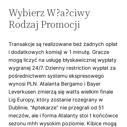
Wybierz W?a?ciwy
Rodzaj Promocji
Transakcje są realizowane beż żadnych opłat
i dodatkowych komisji w 1 minutę. Gracze
mogą liczyć na usługę błyskawicznej wypłaty
wygranej 24/7. Dzienny restriction wypłat za
pośrednictwem systemu ekspresowego
wynosi PLN. Atalanta Bergamo i Bayer
Leverkusen zmierzą się watts wielkim finale
Lig Europy, który zostanie rozegrany w
Dublinie. “Aptekarze” nie przegrali od 51
meczów, ale i forma Atalanty stoi t końcówce
sezonu mhh wysokim poziomie. Kibice mogą