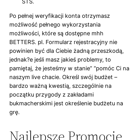
STS.
Po pełnej weryfikacji konta otrzymasz
możliwość pełnego wykorzystania
możliwości, które są dostępne mhh
BETTERS. pl. Formularz rejestracyjny nie
powinien być dla Ciebie żadną przeszkodą,
jednak?e jeśli masz jakieś problemy, to
pamiętaj, że jesteśmy w stanie” “pomóc Ci na
naszym live chacie. Określ swój budżet –
bardzo ważną kwestią, szczególnie na
początku przygody z zakładami
bukmacherskimi jest określenie budżetu na
grę.
Najlepsze Promocje