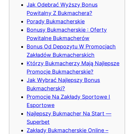
Jak Odebrać Wyższy Bonus
Powitalny Z Bukmachera?
Porady Bukmacherskie
Bonusy Bukmacherskie : Oferty
Powitalne Bukmacherów
Bonus Od Depozytu W Promocjach
Zakładów Bukmacherskich
Którzy Bukmacherzy Mają Najlepsze
Promocje Bukmacherskie?
Jak Wybrać Najlepszy Bonus
Bukmacherski?
Promocje Na Zakłady Sportowe I
Esportowe
Najlepszy Bukmacher Na Start —
Superbet
Zakłady Bukmacherskie Online –