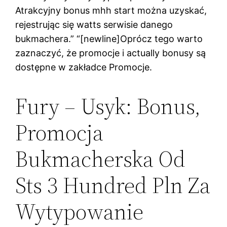
Atrakcyjny bonus mhh start można uzyskać,
rejestrując się watts serwisie danego
bukmachera.” “[newline]Oprócz tego warto
zaznaczyć, że promocje i actually bonusy są
dostępne w zakładce Promocje.
Fury – Usyk: Bonus,
Promocja
Bukmacherska Od
Sts 3 Hundred Pln Za
Wytypowanie