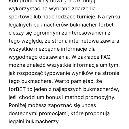
Kod promocyjny nowi gracze mogą
wykorzystać na wybrane zdarzenia
sportowe lub nadchodzące turnieje. Na rynku
legalnych bukmacherów bukmacher forbet
cieszy się ogromnym zainteresowaniem z
tego względu, że strona internetowa zawiera
wszystkie niezbędne informacje dla
wygodnego obstawiania. W zakładce FAQ
można znaleźć wszystkie informacje um tym,
jak rozpocząć typowanie wyników na stronie
tego bukmachera. Warto pamiętać, że
forBET to jeden z najlepszych bukmacherów,
jeśli chodzi um bonus i method promocyjny.
Poniżej możesz zapoznać się unces
dostępnymi promocjami, które proponują
legalni bukmacherzy.