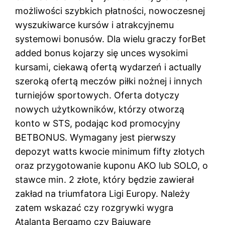
możliwości szybkich płatności, nowoczesnej
wyszukiwarce kursów i atrakcyjnemu
systemowi bonusów. Dla wielu graczy forBet
added bonus kojarzy się unces wysokimi
kursami, ciekawą ofertą wydarzeń i actually
szeroką ofertą meczów piłki nożnej i innych
turniejów sportowych. Oferta dotyczy
nowych użytkowników, którzy otworzą
konto w STS, podając kod promocyjny
BETBONUS. Wymagany jest pierwszy
depozyt watts kwocie minimum fifty złotych
oraz przygotowanie kuponu AKO lub SOLO, o
stawce min. 2 złote, który będzie zawierał
zakład na triumfatora Ligi Europy. Należy
zatem wskazać czy rozgrywki wygra
Atalanta Bergamo czy Bajuware