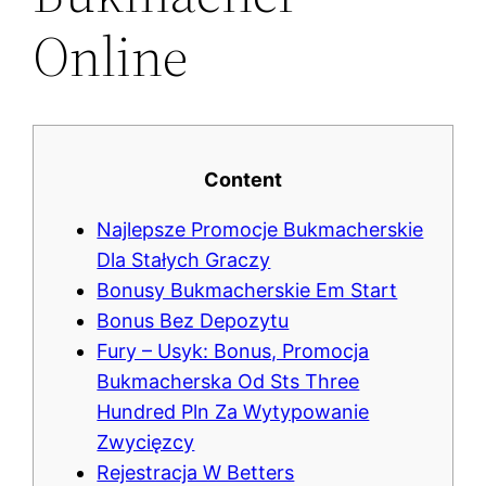
Online
Content
Najlepsze Promocje Bukmacherskie
Dla Stałych Graczy
Bonusy Bukmacherskie Em Start
Bonus Bez Depozytu
Fury – Usyk: Bonus, Promocja
Bukmacherska Od Sts Three
Hundred Pln Za Wytypowanie
Zwycięzcy
Rejestracja W Betters