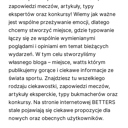
zapowiedzi meczów, artykuły, typy
ekspertów oraz konkursy! Wiemy jak ważne
jest wspólne przeżywanie emocji, dlatego
chcemy stworzyć miejsce, gdzie typowanie
łączy się ze wspólnie wymienianymi
poglądami i opiniami em temat bieżących
wydarzeń. W tym celu stworzyliśmy
własnego bloga – miejsce, watts którym
publikujemy gorące i ciekawe informacje ze
świata sportu. Znajdziesz tu wszelkiego
rodzaju ciekawostki, zapowiedzi meczów,
artykuły eksperckie, typy bukmacherów oraz
konkursy. Na stronie internetowej BETTERS
stale pojawiają się ciekawe propozycje dla
nowych oraz obecnych użytkowników.