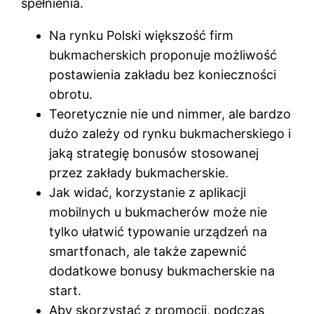
spełnienia.
Na rynku Polski większość firm
bukmacherskich proponuje możliwość
postawienia zakładu bez konieczności
obrotu.
Teoretycznie nie und nimmer, ale bardzo
dużo zależy od rynku bukmacherskiego i
jaką strategię bonusów stosowanej
przez zakłady bukmacherskie.
Jak widać, korzystanie z aplikacji
mobilnych u bukmacherów może nie
tylko ułatwić typowanie urządzeń na
smartfonach, ale także zapewnić
dodatkowe bonusy bukmacherskie na
start.
Aby skorzystać z promocji, podczas