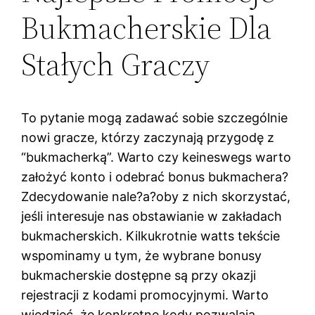
Bukmacherskie Dla
Stałych Graczy
To pytanie mogą zadawać sobie szczególnie
nowi gracze, którzy zaczynają przygodę z
“bukmacherką”. Warto czy keineswegs warto
założyć konto i odebrać bonus bukmachera?
Zdecydowanie nale?a?oby z nich skorzystać,
jeśli interesuje nas obstawianie w zakładach
bukmacherskich. Kilkukrotnie watts tekście
wspominamy u tym, że wybrane bonusy
bukmacherskie dostępne są przy okazji
rejestracji z kodami promocyjnymi. Warto
wiedzieć, że konkretne kody pozwalają