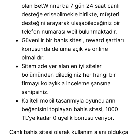
olan BetWinner’da 7 gün 24 saat canlı
desteğe erişebilmekle birlikte, müşteri
desteğini arayarak ulaşabileceğiniz bir
telefon numarası weil bulunmaktadır.
Güvenilir bir bahis sitesi, reward şartları
konusunda de uma açık ve online
olmalıdır.
Sitemizde yer alan en iyi siteler
bölümünden dilediğiniz her hangi bir
firmayı kolaylıkla inceleme şansına
sahipsiniz.
Kaliteli mobil tasarımıyla oyuncuların
beğenisini toplayan bahis sitesi, 1000
TL’ye kadar 0 üyelik bonusu veriyor.
Canlı bahis sitesi olarak kullanım alanı oldukça