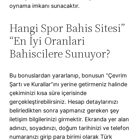
oynama imkanı sunacaktır.
Hangi Spor Bahis Sitesi”
“En İyi Oranlari
Bahiscilere Sunuyor?
Bu bonuslardan yararlanıp, bonusun “Çevrim
Şartı ve Kurallar”ını yerine getirmeniz halinde
çekiminizi kısa süre içerisinde
gerçekleştirebilirsiniz. Hesap detaylarınızı
belirledikten sonra yapmanız gereken şey
iletişim bilgilerinizi girmektir. Ekranda yer alan
adınızı, soyadınızı, doğum tarihinizi ve telefon
numaranızı girip para birimi olarak Türk