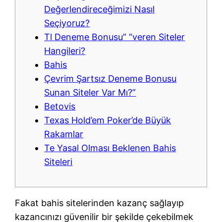
Değerlendireceğimizi Nasıl
Seçiyoruz?
Tl Deneme Bonusu” “veren Siteler
Hangileri?
Bahis
Çevrim Şartsız Deneme Bonusu
Sunan Siteler Var Mı?”
Betovis
Texas Hold’em Poker’de Büyük
Rakamlar
Te Yasal Olması Beklenen Bahis
Siteleri
Fakat bahis sitelerinden kazanç sağlayıp
kazancınızı güvenilir bir şekilde çekebilmek