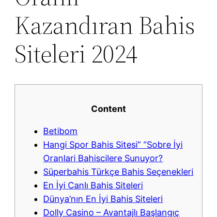
Kazandıran Bahis
Siteleri 2024
Content
Betibom
Hangi Spor Bahis Sitesi” “Sobre İyi
Oranlari Bahiscilere Sunuyor?
Süperbahis Türkçe Bahis Seçenekleri
En İyi Canlı Bahis Siteleri
Dünya’nın En İyi Bahis Siteleri
Dolly Casino – Avantajlı Başlangıç