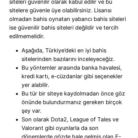
siteleri güvenilir olarak kabul edilir ve bu
sitelere güvenle üye olabilirsiniz. Lisansı
olmadan bahis oynatan yabancı bahis siteleri
ise güvenilir bahis siteleri değildir ve tercih
edilmemelidir.
Aşağıda, Türkiye’deki en iyi bahis
sitelerinden bazılarını inceleyeceğiz.
Bu yöntemler arasında banka havalesi,
kredi kartı, e-cüzdanlar gibi seçenekler
yer alabilir.
Bu tür bir siteye kaydolmadan önce göz
önünde bulundurmanız gereken birçok
şey var.
Son olarak Dota2, League of Tales ve
Valorant gibi oyunlarla da son
dönemlerde gözde hale gelmiş olan E-