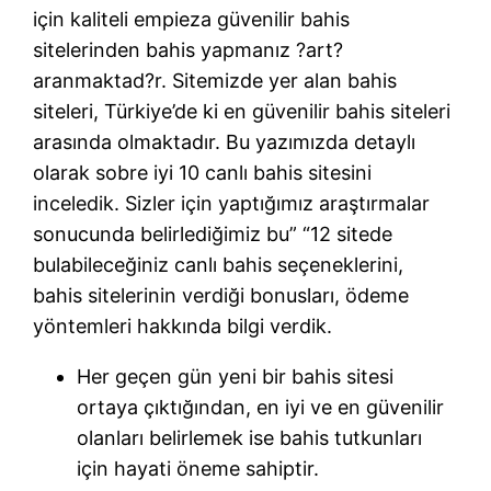
için kaliteli empieza güvenilir bahis
sitelerinden bahis yapmanız ?art?
aranmaktad?r. Sitemizde yer alan bahis
siteleri, Türkiye’de ki en güvenilir bahis siteleri
arasında olmaktadır. Bu yazımızda detaylı
olarak sobre iyi 10 canlı bahis sitesini
inceledik. Sizler için yaptığımız araştırmalar
sonucunda belirlediğimiz bu” “12 sitede
bulabileceğiniz canlı bahis seçeneklerini,
bahis sitelerinin verdiği bonusları, ödeme
yöntemleri hakkında bilgi verdik.
Her geçen gün yeni bir bahis sitesi
ortaya çıktığından, en iyi ve en güvenilir
olanları belirlemek ise bahis tutkunları
için hayati öneme sahiptir.