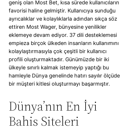
geniş olan Most Bet, kısa sürede kullanıcıların
favorisi haline gelmiştir. Kullanıcıya sunduğu
ayrıcalıklar ve kolaylıklarla adından sıkça söz
ettiren Most Wager, bünyesine yenilikler
eklemeye devam ediyor. 37 dili desteklemesi
empieza birçok ülkeden insanların kullanımını
kolaylaştırmasıyla çok çeşitli bir kullanıcı
profili oluşturmaktadır. Günümüzde bir iki
ülkeyle sınırlı kalmak istemeyip yaptığı bu
hamleyle Dünya genelinde hatırı sayılır ölçüde
bir müşteri kitlesi oluşturmayı başarmıştır.
Dünya’nın En İyi
Bahis Siteleri