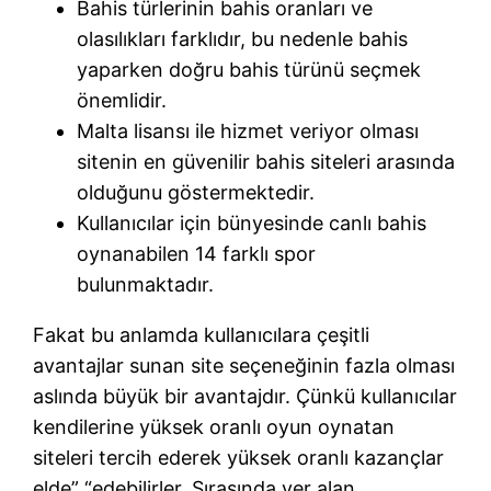
Bahis türlerinin bahis oranları ve
olasılıkları farklıdır, bu nedenle bahis
yaparken doğru bahis türünü seçmek
önemlidir.
Malta lisansı ile hizmet veriyor olması
sitenin en güvenilir bahis siteleri arasında
olduğunu göstermektedir.
Kullanıcılar için bünyesinde canlı bahis
oynanabilen 14 farklı spor
bulunmaktadır.
Fakat bu anlamda kullanıcılara çeşitli
avantajlar sunan site seçeneğinin fazla olması
aslında büyük bir avantajdır. Çünkü kullanıcılar
kendilerine yüksek oranlı oyun oynatan
siteleri tercih ederek yüksek oranlı kazançlar
elde” “edebilirler. Sırasında yer alan