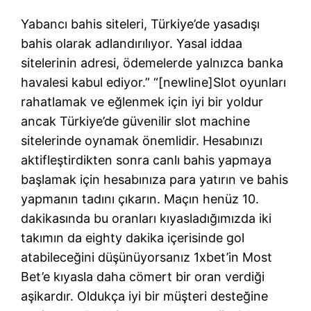
Yabancı bahis siteleri, Türkiye’de yasadışı
bahis olarak adlandırılıyor. Yasal iddaa
sitelerinin adresi, ödemelerde yalnızca banka
havalesi kabul ediyor.” “[newline]Slot oyunları
rahatlamak ve eğlenmek için iyi bir yoldur
ancak Türkiye’de güvenilir slot machine
sitelerinde oynamak önemlidir. Hesabınızı
aktifleştirdikten sonra canlı bahis yapmaya
başlamak için hesabınıza para yatırın ve bahis
yapmanın tadını çıkarın. Maçın henüz 10.
dakikasında bu oranları kıyasladığımızda iki
takımın da eighty dakika içerisinde gol
atabileceğini düşünüyorsanız 1xbet’in Most
Bet’e kıyasla daha cömert bir oran verdiği
aşikardır. Oldukça iyi bir müşteri desteğine