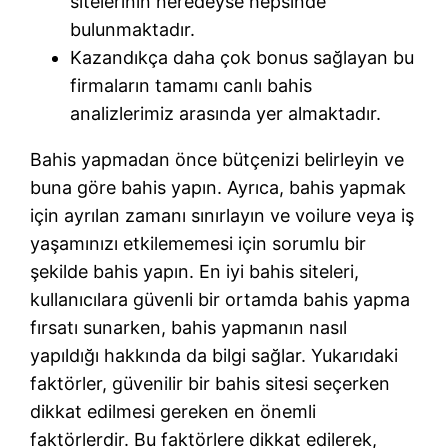
sitelerinin neredeyse hepsinde
bulunmaktadır.
Kazandıkça daha çok bonus sağlayan bu
firmaların tamamı canlı bahis
analizlerimiz arasında yer almaktadır.
Bahis yapmadan önce bütçenizi belirleyin ve
buna göre bahis yapın. Ayrıca, bahis yapmak
için ayrılan zamanı sınırlayın ve voilure veya iş
yaşamınızı etkilememesi için sorumlu bir
şekilde bahis yapın. En iyi bahis siteleri,
kullanıcılara güvenli bir ortamda bahis yapma
fırsatı sunarken, bahis yapmanın nasıl
yapıldığı hakkında da bilgi sağlar. Yukarıdaki
faktörler, güvenilir bir bahis sitesi seçerken
dikkat edilmesi gereken en önemli
faktörlerdir. Bu faktörlere dikkat edilerek,