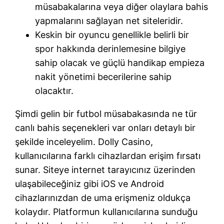
müsabakalarına veya diğer olaylara bahis
yapmalarını sağlayan net siteleridir.
Keskin bir oyuncu genellikle belirli bir
spor hakkında derinlemesine bilgiye
sahip olacak ve güçlü handikap empieza
nakit yönetimi becerilerine sahip
olacaktır.
Şimdi gelin bir futbol müsabakasında ne tür
canlı bahis seçenekleri var onları detaylı bir
şekilde inceleyelim. Dolly Casino,
kullanıcılarına farklı cihazlardan erişim fırsatı
sunar. Siteye internet tarayıcınız üzerinden
ulaşabileceğiniz gibi iOS ve Android
cihazlarınızdan de uma erişmeniz oldukça
kolaydır. Platformun kullanıcılarına sunduğu