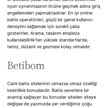
oyun oynanmasının önüne geçmek adına giriş
engellemeleri yapmaktadırlar. En iyi online
bahis operatörleri, güçlü bir genel kullanıcı
deneyimi sağlamak için surekli çaba
gosterirler. Arama, tasarım empieza
kullanılabilirlik’ten yüksek standartlarda,
temiz, düzenli ve gezmesi kolay olmalıdır.
Betibom
Canlı bahis sitelerinin olmazsa olmaz özelliği
kesinlikle bonuslardır. Bahis severlere bir
avantaj sağlayan bu bonuslar siteden siteye
değişse de yazımızda yer verdiğimiz çoğu