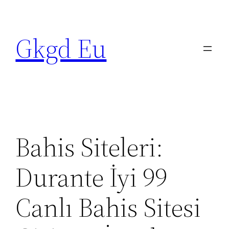
Skip
to
Gkgd Eu
content
Bahis Siteleri:
Durante İyi 99
Canlı Bahis Sitesi