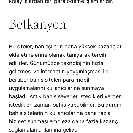
kolaylıklardan biri para ödeme işlemleridir.
Betkanyon
Bu siteler, bahisçilerin daha yüksek kazançlar
elde etmelerine olanak tanıyarak tercih
edilirler. Günümüzde teknolojinin hızla
gelişmesi ve internetin yaygınlaşması ile
beraber bahis siteleri para mobil
uygulamalarını kullanıcılarına sunmaya
başladı. Artık bahis severler istedikleri yerden
istedikleri zaman bahis yapabilirler. Bu durum
bahis sitelerinin kullanıcılarına daha fazla
hizmet sunması empieza daha fazla kazanç
sağlamaları anlamına geliyor.