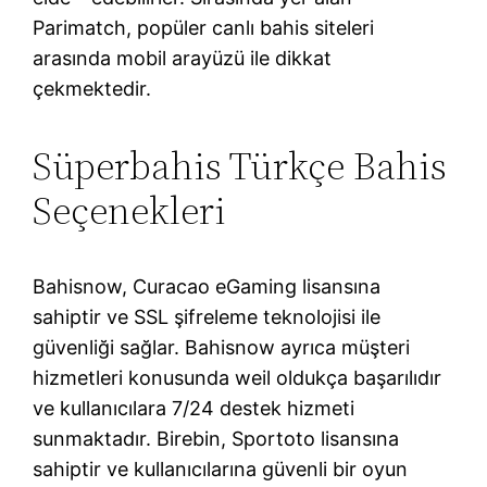
Parimatch, popüler canlı bahis siteleri
arasında mobil arayüzü ile dikkat
çekmektedir.
Süperbahis Türkçe Bahis
Seçenekleri
Bahisnow, Curacao eGaming lisansına
sahiptir ve SSL şifreleme teknolojisi ile
güvenliği sağlar. Bahisnow ayrıca müşteri
hizmetleri konusunda weil oldukça başarılıdır
ve kullanıcılara 7/24 destek hizmeti
sunmaktadır. Birebin, Sportoto lisansına
sahiptir ve kullanıcılarına güvenli bir oyun