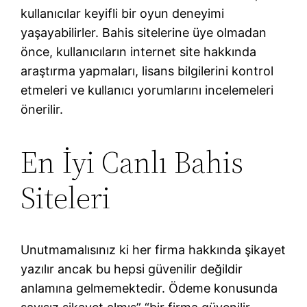
kullanıcılar keyifli bir oyun deneyimi
yaşayabilirler. Bahis sitelerine üye olmadan
önce, kullanıcıların internet site hakkında
araştırma yapmaları, lisans bilgilerini kontrol
etmeleri ve kullanıcı yorumlarını incelemeleri
önerilir.
En İyi Canlı Bahis
Siteleri
Unutmamalısınız ki her firma hakkında şikayet
yazılır ancak bu hepsi güvenilir değildir
anlamına gelmemektedir. Ödeme konusunda