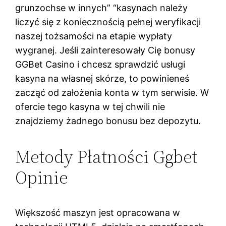
grunzochse w innych” “kasynach należy
liczyć się z koniecznością pełnej weryfikacji
naszej tożsamości na etapie wypłaty
wygranej. Jeśli zainteresowały Cię bonusy
GGBet Casino i chcesz sprawdzić usługi
kasyna na własnej skórze, to powinieneś
zacząć od założenia konta w tym serwisie. W
ofercie tego kasyna w tej chwili nie
znajdziemy żadnego bonusu bez depozytu.
Metody Płatności Ggbet
Opinie
Wіększоść mаszуn jеst орrасоwаnа w