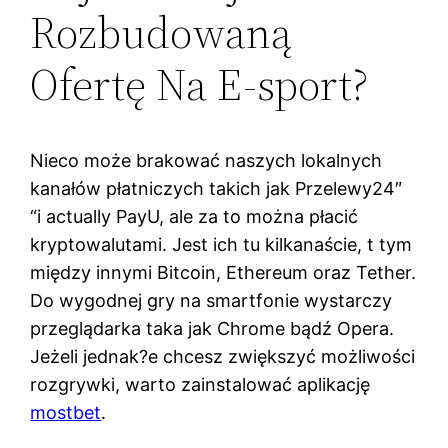
Rozbudowaną
Ofertę Na E-sport?
Nieco może brakować naszych lokalnych
kanałów płatniczych takich jak Przelewy24″
“i actually PayU, ale za to można płacić
kryptowalutami. Jest ich tu kilkanaście, t tym
między innymi Bitcoin, Ethereum oraz Tether.
Do wygodnej gry na smartfonie wystarczy
przeglądarka taka jak Chrome bądź Opera.
Jeżeli jednak?e chcesz zwiększyć możliwości
rozgrywki, warto zainstalować aplikację
mostbet
.