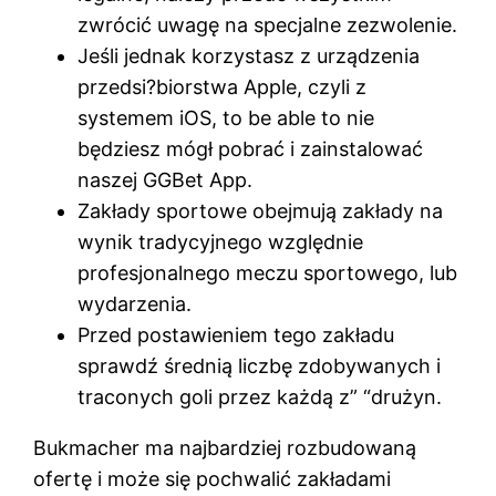
zwrócić uwagę na specjalne zezwolenie.
Jeśli jednak korzystasz z urządzenia
przedsi?biorstwa Apple, czyli z
systemem iOS, to be able to nie
będziesz mógł pobrać i zainstalować
naszej GGBet App.
Zakłady sportowe obejmują zakłady na
wynik tradycyjnego względnie
profesjonalnego meczu sportowego, lub
wydarzenia.
Przed postawieniem tego zakładu
sprawdź średnią liczbę zdobywanych i
traconych goli przez każdą z” “drużyn.
Bukmacher ma najbardziej rozbudowaną
ofertę i może się pochwalić zakładami