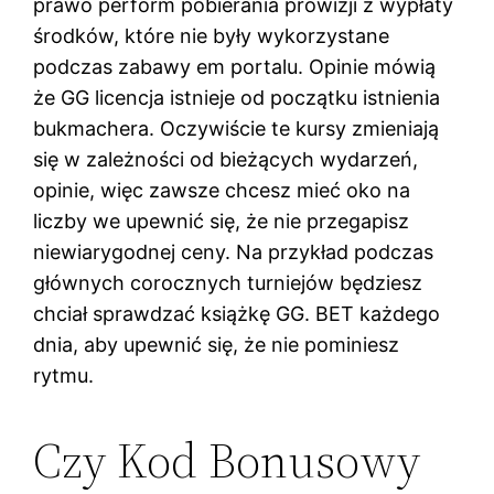
prawo perform pobierania prowizji z wypłaty
środków, które nie były wykorzystane
podczas zabawy em portalu. Opinie mówią
że GG licencja istnieje od początku istnienia
bukmachera. Oczywiście te kursy zmieniają
się w zależności od bieżących wydarzeń,
opinie, więc zawsze chcesz mieć oko na
liczby we upewnić się, że nie przegapisz
niewiarygodnej ceny. Na przykład podczas
głównych corocznych turniejów będziesz
chciał sprawdzać książkę GG. BET każdego
dnia, aby upewnić się, że nie pominiesz
rytmu.
Czy Kod Bonusowy