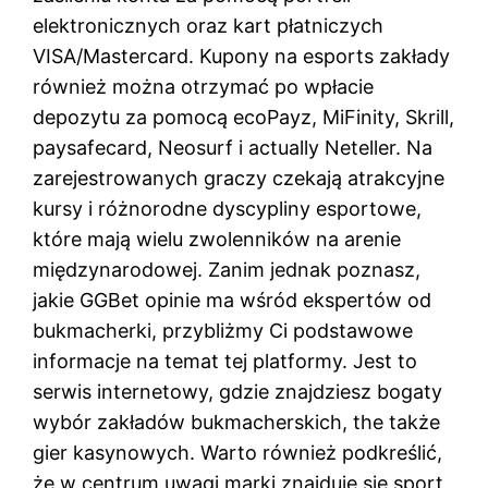
elektronicznych oraz kart płatniczych
VISA/Mastercard. Kupony na esports zakłady
również można otrzymać po wpłacie
depozytu za pomocą ecoPayz, MiFinity, Skrill,
paysafecard, Neosurf i actually Neteller. Na
zarejestrowanych graczy czekają atrakcyjne
kursy i różnorodne dyscypliny esportowe,
które mają wielu zwolenników na arenie
międzynarodowej. Zanim jednak poznasz,
jakie GGBet opinie ma wśród ekspertów od
bukmacherki, przybliżmy Ci podstawowe
informacje na temat tej platformy. Jest to
serwis internetowy, gdzie znajdziesz bogaty
wybór zakładów bukmacherskich, the także
gier kasynowych. Warto również podkreślić,
że w centrum uwagi marki znajduje się sport