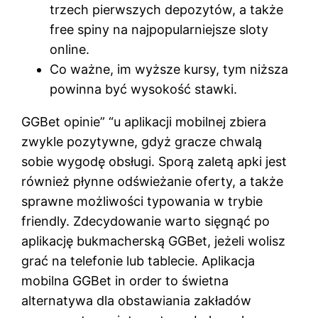
trzech pierwszych depozytów, a także
free spiny na najpopularniejsze sloty
online.
Co ważne, im wyższe kursy, tym niższa
powinna być wysokość stawki.
GGBet opinie” “u aplikacji mobilnej zbiera
zwykle pozytywne, gdyż gracze chwalą
sobie wygodę obsługi. Sporą zaletą apki jest
również płynne odświeżanie oferty, a także
sprawne możliwości typowania w trybie
friendly. Zdecydowanie warto sięgnąć po
aplikację bukmacherską GGBet, jeżeli wolisz
grać na telefonie lub tablecie. Aplikacja
mobilna GGBet in order to świetna
alternatywa dla obstawiania zakładów