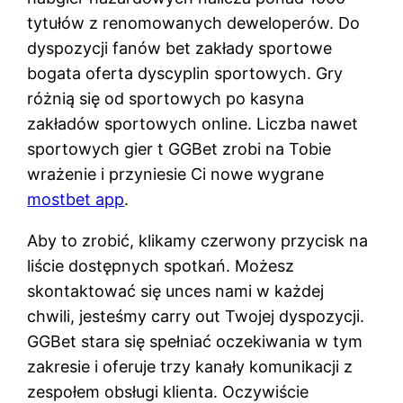
tytułów z renomowanych deweloperów. Do
dyspozycji fanów bet zakłady sportowe
bogata oferta dyscyplin sportowych. Gry
różnią się od sportowych po kasyna
zakładów sportowych online. Liczba nawet
sportowych gier t GGBet zrobi na Tobie
wrażenie i przyniesie Ci nowe wygrane
mostbet app
.
Aby to zrobić, klikamy czerwony przycisk na
liście dostępnych spotkań. Możesz
skontaktować się unces nami w każdej
chwili, jesteśmy carry out Twojej dyspozycji.
GGBet stara się spełniać oczekiwania w tym
zakresie i oferuje trzy kanały komunikacji z
zespołem obsługi klienta. Oczywiście