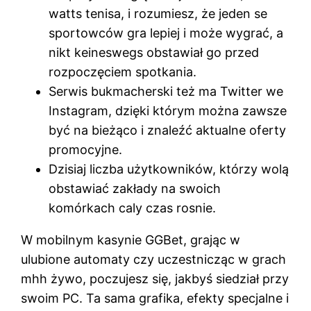
watts tenisa, i rozumiesz, że jeden se
sportowców gra lepiej i może wygrać, a
nikt keineswegs obstawiał go przed
rozpoczęciem spotkania.
Serwis bukmacherski też ma Twitter we
Instagram, dzięki którym można zawsze
być na bieżąco i znaleźć aktualne oferty
promocyjne.
Dzisiaj liczba użytkowników, którzy wolą
obstawiać zakłady na swoich
komórkach caly czas rosnie.
W mobilnym kasynie GGBet, grając w
ulubione automaty czy uczestnicząc w grach
mhh żywo, poczujesz się, jakbyś siedział przy
swoim PC. Ta sama grafika, efekty specjalne i