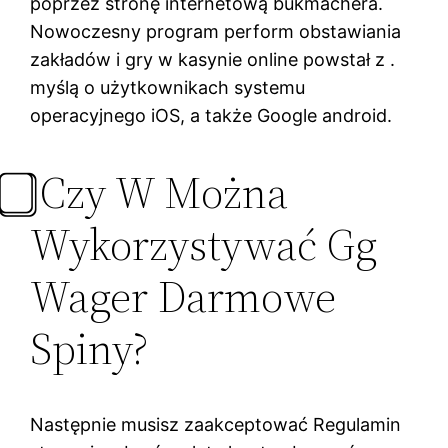
poprzez stronę internetową bukmachera.
Nowoczesny program perform obstawiania
zakładów i gry w kasynie online powstał z .
myślą o użytkownikach systemu
operacyjnego iOS, a także Google android.
⃣ Czy W Można
Wykorzystywać Gg
Wager Darmowe
Spiny?
Następnie musisz zaakceptować Regulamin