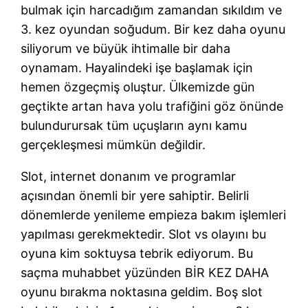
bulmak için harcadığım zamandan sıkıldım ve
3. kez oyundan soğudum. Bir kez daha oyunu
siliyorum ve büyük ihtimalle bir daha
oynamam. Hayalindeki işe başlamak için
hemen özgeçmiş oluştur. Ülkemizde gün
geçtikte artan hava yolu trafiğini göz önünde
bulundurursak tüm uçuşların aynı kamu
gerçekleşmesi mümkün değildir.
Slot, internet donanım ve programlar
açısından önemli bir yere sahiptir. Belirli
dönemlerde yenileme empieza bakım işlemleri
yapılması gerekmektedir. Slot vs olayını bu
oyuna kim soktuysa tebrik ediyorum. Bu
saçma muhabbet yüzünden BİR KEZ DAHA
oyunu bırakma noktasına geldim. Boş slot