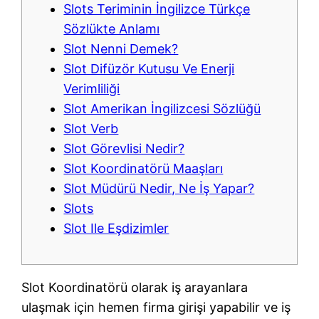
Slots Teriminin İngilizce Türkçe
Sözlükte Anlamı
Slot Nenni Demek?
Slot Difüzör Kutusu Ve Enerji
Verimliliği
Slot Amerikan İngilizcesi Sözlüğü
Slot Verb
Slot Görevlisi Nedir?
Slot Koordinatörü Maaşları
Slot Müdürü Nedir, Ne İş Yapar?
Slots
Slot Ile Eşdizimler
Slot Koordinatörü olarak iş arayanlara
ulaşmak için hemen firma girişi yapabilir ve iş