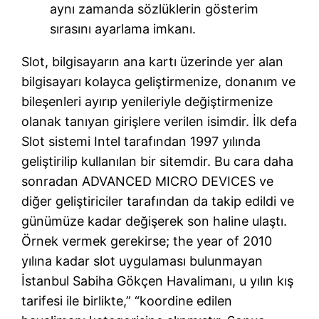
aynı zamanda sözlüklerin gösterim
sırasını ayarlama imkanı.
Slot, bilgisayarın ana kartı üzerinde yer alan
bilgisayarı kolayca geliştirmenize, donanım ve
bileşenleri ayırıp yenileriyle değiştirmenize
olanak tanıyan girişlere verilen isimdir. İlk defa
Slot sistemi Intel tarafından 1997 yılında
geliştirilip kullanılan bir sitemdir. Bu cara daha
sonradan ADVANCED MICRO DEVICES ve
diğer geliştiriciler tarafından da takip edildi ve
günümüze kadar değişerek son haline ulaştı.
Örnek vermek gerekirse; the year of 2010
yılına kadar slot uygulaması bulunmayan
İstanbul Sabiha Gökçen Havalimanı, u yılın kış
tarifesi ile birlikte,” “koordine edilen