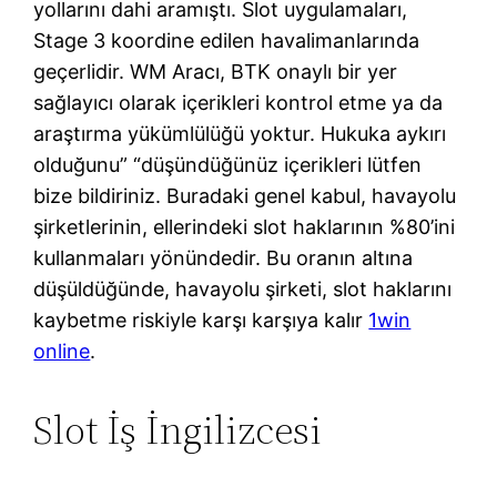
yollarını dahi aramıştı. Slot uygulamaları,
Stage 3 koordine edilen havalimanlarında
geçerlidir. WM Aracı, BTK onaylı bir yer
sağlayıcı olarak içerikleri kontrol etme ya da
araştırma yükümlülüğü yoktur. Hukuka aykırı
olduğunu” “düşündüğünüz içerikleri lütfen
bize bildiriniz. Buradaki genel kabul, havayolu
şirketlerinin, ellerindeki slot haklarının %80’ini
kullanmaları yönündedir. Bu oranın altına
düşüldüğünde, havayolu şirketi, slot haklarını
kaybetme riskiyle karşı karşıya kalır
1win
online
.
Slot İş İngilizcesi