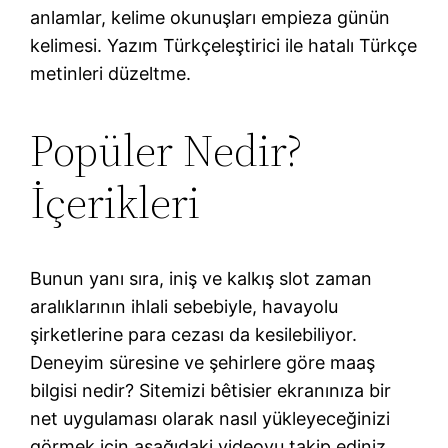
anlamlar, kelime okunuşları empieza günün
kelimesi. Yazım Türkçeleştirici ile hatalı Türkçe
metinleri düzeltme.
Popüler Nedir?
İçerikleri
Bunun yanı sıra, iniş ve kalkış slot zaman
aralıklarının ihlali sebebiyle, havayolu
şirketlerine para cezası da kesilebiliyor.
Deneyim süresine ve şehirlere göre maaş
bilgisi nedir? Sitemizi bêtisier ekranınıza bir
net uygulaması olarak nasıl yükleyeceğinizi
görmek için aşağıdaki videoyu takip ediniz.