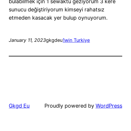
bulabilmek için 1 sewaktu geziyorum 3 kere
sunucu değiştiriyorum kimseyi rahatsız
etmeden kasacak yer bulup oynuyorum.
January 11, 2023
gkgdeu
1win Turkiye
Gkgd Eu
Proudly powered by
WordPress