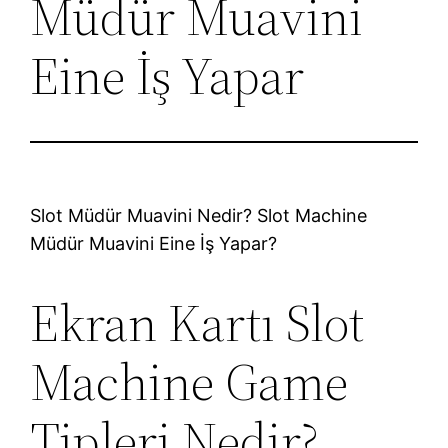
Müdür Muavini
Eine İş Yapar
Slot Müdür Muavini Nedir? Slot Machine
Müdür Muavini Eine İş Yapar?
Ekran Kartı Slot
Machine Game
Tipleri Nedir?