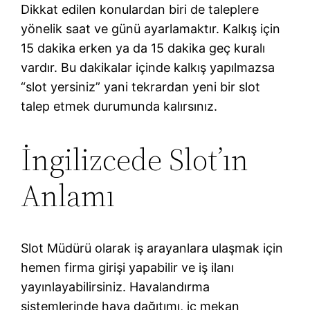
Dikkat edilen konulardan biri de taleplere
yönelik saat ve günü ayarlamaktır. Kalkış için
15 dakika erken ya da 15 dakika geç kuralı
vardır. Bu dakikalar içinde kalkış yapılmazsa
“slot yersiniz” yani tekrardan yeni bir slot
talep etmek durumunda kalırsınız.
İngilizcede Slot’ın
Anlamı
Slot Müdürü olarak iş arayanlara ulaşmak için
hemen firma girişi yapabilir ve iş ilanı
yayınlayabilirsiniz. Havalandırma
sistemlerinde hava dağıtımı, iç mekan