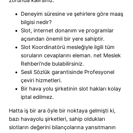
zorunda kalırsınız.
Deneyim süresine ve şehirlere göre maaş
bilgisi nedir?
Slot, internet donanım ve programlar
açısından önemli bir yere sahiptir.
Slot Koordinatörü mesleğiyle ilgili tüm
soruların cevaplarını eleman. net Meslek
Rehberi’nde bulabilirsiniz.
Sesli Sözlük garantisinde Profesyonel
çeviri hizmetleri.
Bir hava yolu şirketinin slot hakları kolay
iptal edilmez.
Hatta iş bir ara öyle bir noktaya gelmişti ki,
bazı havayolu şirketleri, sahip oldukları
slotların değerini bilançolarına yansıtmanın