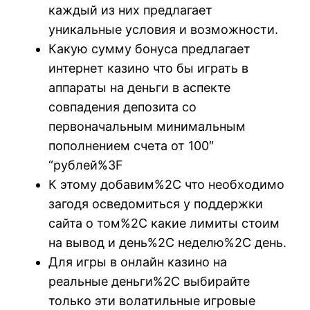
каждый из них предлагает
уникальные условия и возможности.
Какую сумму бонуса предлагает
интернет казино что бы играть в
аппараты на деньги в аспекте
совпадения депозита со
первоначальным минимальным
пополнением счета от 100″
“рублей%3F
К этому добавим%2C что необходимо
загодя осведомиться у поддержки
сайта о том%2C какие лимиты стоим
на вывод и день%2C неделю%2C день.
Для игры в онлайн казино на
реальные деньги%2C выбирайте
только эти волатильные игровые