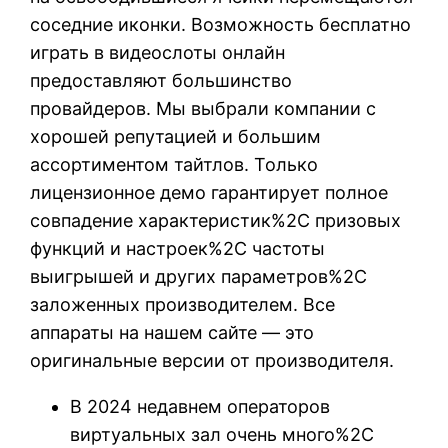
соседние иконки. Возможность бесплатно
играть в видеослоты онлайн
предоставляют большинство
провайдеров. Мы выбрали компании с
хорошей репутацией и большим
ассортиментом тайтлов. Только
лицензионное демо гарантирует полное
совпадение характеристик%2C призовых
функций и настроек%2C частоты
выигрышей и других параметров%2C
заложенных производителем. Все
аппараты на нашем сайте — это
оригинальные версии от производителя.
В 2024 недавнем операторов
виртуальных зал очень много%2C