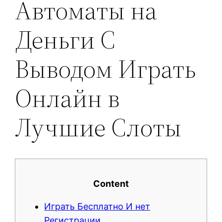
Автоматы на
Деньги С
Выводом Играть
Онлайн в
Лучшие Слоты
Content
Играть Бесплатно И нет
Регистрации