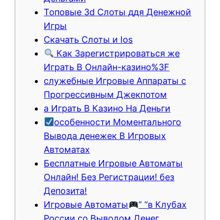
Топовые 3d Слоты ддя Денежной
Игры
Скачать Слоты и Ios
Как Зарегистрироваться же
Играть В Онлайн-казино%3F
служебные Игровые Аппараты с
Прогрессивным Джекпотом
а Играть В Казино На Деньги
особенности Моментального
Вывода денежек В Игровых
Автоматах
Бесплатные Игровые Автоматы
Онлайн! Без Регистрации! без
Депозита!
Игровые Автоматы
” “в Клубах
России со Выводом Денег