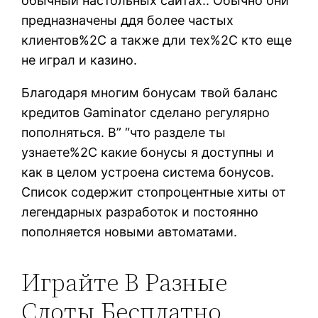
обычный настольных сайтах.. Обычно они
предназначены ддя более частых
клиентов%2C а также дли тех%2C кто еще
не играл и казино.
Благодаря многим бонусам твой баланс
кредитов Gaminator сделано регулярно
пополняться. В” “что разделе ты
узнаете%2C какие бонусы я доступны и
как в целом устроена система бонусов.
Список содержит стопроцентные хиты от
легендарных разработок и постоянно
пополняется новыми автоматами.
Играйте В Разные
Слоты Бесплатно