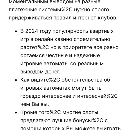
моментальным выводом на разные
платежные системы%2C нужно строго
придерживаться правил интернет клубов.
В 2024 году популярность азартных
игр в онлайн казино стремительно
растет%2C но в приоритете все равно
остаемся честные и надежные
игровые автоматы со реальным
выводом денег.
Как видите%2C обстоятельства об
игровых автоматах могут быть
гораздо интереснее и интересней%2C
чем Вы вы.
Кроме того%2C многие слоты
предлагают лучшие бонусы%2C с
помощи которых Вы можете выиграть