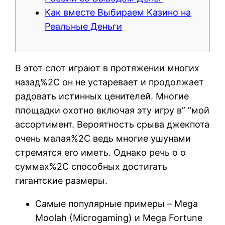
Как вместе Выбираем Казино на
Реальные Деньги
В этот слот играют в протяжении многих
назад%2C он не устаревает и продолжает
радовать истинных ценителей. Многие
площадки охотно включая эту игру в” “мой
ассортимент. Вероятность срыва джекпота
очень малая%2C ведь многие ушунами
стремятся его иметь. Однако речь о о
суммах%2C способных достигать
гигантские размеры.
Самые популярные примеры – Mega
Moolah (Microgaming) и Mega Fortune