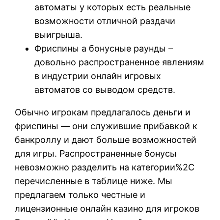
автоматы у которых есть реальные
возможности отличной раздачи
выигрыша.
Фриспины а бонусные раунды –
довольно распространенное явлениям
в индустрии онлайн игровых
автоматов со выводом средств.
Обычно игрокам предлагалось деньги и
фриспины — они служившие прибавкой к
банкроллу и дают больше возможностей
для игры. Распространенные бонусы
невозможно разделить на категории%2C
перечисленные в таблице ниже. Мы
предлагаем только честные и
лицензионные онлайн казино для игроков