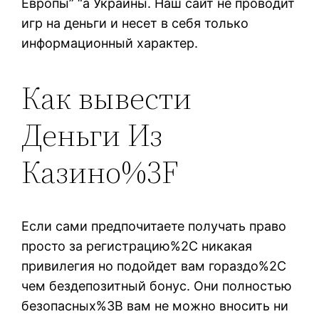
Европы” “а Украины. Наш сайт не проводит
игр на деньги и несет в себя только
информационный характер.
Как вывести
Деньги Из
Казино%3F
Если сами предпочитаете получать право
просто за регистрацию%2C никакая
привилегия но подойдет вам гораздо%2C
чем бездепозитный бонус. Они полностью
безопасных%3B вам не можно вносить ни