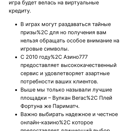
игра будет велась на виртуальные
кредиту.
В играх могут раздаваться тайные
призы%2C для но получения вам
нельзя обращать особое внимание на
игровые символы.
С 2010 году%2C Азино777
предоставляет высококачественный
сервис и удовлетворяет азартные
потребности ваших клиентов.
Выше мы только называли лучшие
площадки – Вулкан Вегас%2C Плей
Фортуна же Париматч.
Важно выбирать надежное и честное
онлайн-казино%2C которое
предоставляет длиннющий выбор