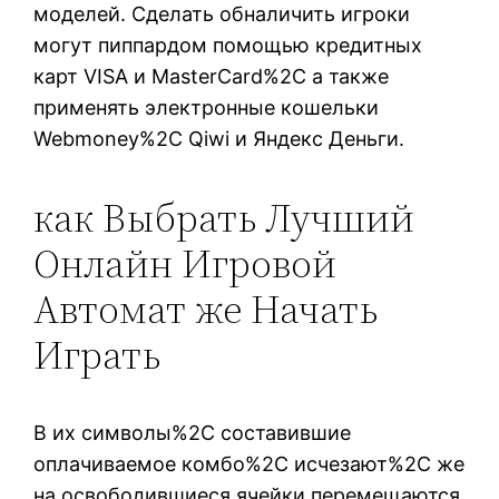
моделей. Сделать обналичить игроки
могут пиппардом помощью кредитных
карт VISA и MasterCard%2C а также
применять электронные кошельки
Webmoney%2C Qiwi и Яндекс Деньги.
как Выбрать Лучший
Онлайн Игровой
Автомат же Начать
Играть
В их символы%2C составившие
оплачиваемое комбо%2C исчезают%2C же
на освободившиеся ячейки перемещаются