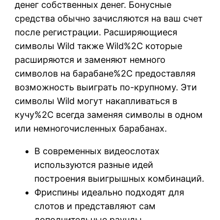
денег собственных денег. Бонусные
средства обычно зачисляются на ваш счет
после регистрации. Расширяющиеся
символы Wild также Wild%2C которые
расширяются и заменяют немного
символов на барабане%2C предоставляя
возможность выиграть по-крупному. Эти
символы Wild могут накапливаться в
кучу%2C всегда заменяя символы в одном
или немногочисленных барабанах.
В современных видеослотах
используются разные идей
построения выигрышных комбинаций.
Фриспины идеально подходят для
слотов и представляют сам
дополнительные раунды.