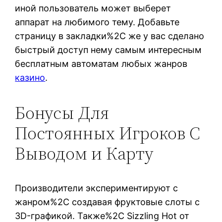
иной пользователь может выберет
аппарат на любимого тему. Добавьте
страницу в закладки%2C же у вас сделано
быстрый доступ нему самым интересным
бесплатным автоматам любых жанров
казино
.
Бонусы Для
Постоянных Игроков С
Выводом и Карту
Производители экспериментируют с
жанром%2C создавая фруктовые слоты с
3D-графикой. Также%2C Sizzling Hot от