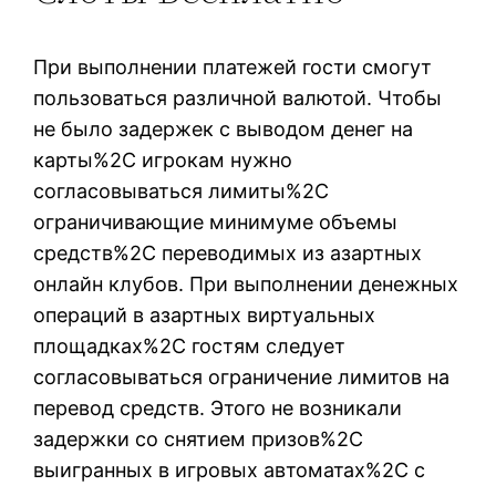
При выполнении платежей гости смогут
пользоваться различной валютой. Чтобы
не было задержек с выводом денег на
карты%2C игрокам нужно
согласовываться лимиты%2C
ограничивающие минимуме объемы
средств%2C переводимых из азартных
онлайн клубов. При выполнении денежных
операций в азартных виртуальных
площадках%2C гостям следует
согласовываться ограничение лимитов на
перевод средств. Этого не возникали
задержки со снятием призов%2C
выигранных в игровых автоматах%2C с