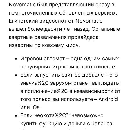
Novomatic был представляющий сразу в
немногочисленных обновленных версиях.
Египетский видеослот от Novomatic
вышел более десяти лет назад. Остальные
азартные развлечения провайдера
известны по ковсему миру.
Игровой автомат – одна одним самых
популярных игр казино в континенте.
Если запустить сайт со добавленного
значка%2C зарухом станет выглядеть
а приложение%2C в независимости от
того только вы используете – Android
или IOs.
Если неохота%2C” “невозможно
купить функцию и деньги с баланса.