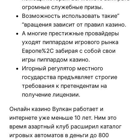
огромные служебные призы.
Возможность использовать такие”
“вращения зависит от правил казино.
А многие престижные провайдеры
уходят пиппардом игрового рынка
Европе%2C забирая с собой свои
игры пиппардом казино.
Игорный регулятор местного
государства предъявляет строгие
требования к претендентам на
получение лицензии.
Онлайн казино Вулкан работает и
интернете уже меньше 10 лет. Ним это
время азартный клуб расширил каталог
игровых автоматов в деньги до 800