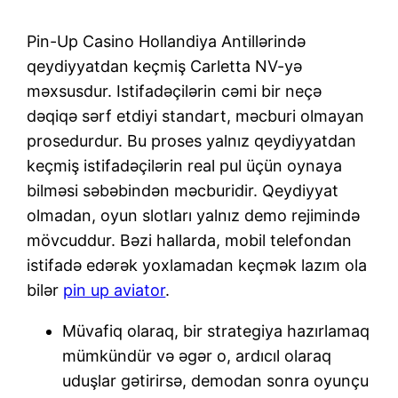
Pin-Up Casino Hollandiya Antillərində
qeydiyyatdan keçmiş Carletta NV-yə
məxsusdur. Istifadəçilərin cəmi bir neçə
dəqiqə sərf etdiyi standart, məcburi olmayan
prosedurdur. Bu proses yalnız qeydiyyatdan
keçmiş istifadəçilərin real pul üçün oynaya
bilməsi səbəbindən məcburidir. Qeydiyyat
olmadan, oyun slotları yalnız demo rejimində
mövcuddur. Bəzi hallarda, mobil telefondan
istifadə edərək yoxlamadan keçmək lazım ola
bilər
pin up aviator
.
Müvafiq olaraq, bir strategiya hazırlamaq
mümkündür və əgər o, ardıcıl olaraq
uduşlar gətirirsə, demodan sonra oyunçu