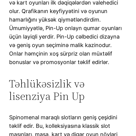
və kart oyunları ilk dəqiqələrdən valehedici
olur. Qrafikanın keyfiyyətini və oyunun
hamarlığını yüksək qiymətləndirdim.
Ümumiyyətlə, Pin-Up onlayn qumar oyunları
üçün layiqli yerdir. Pin-Up cəlbedici dizayna
və geniş oyun seçiminə malik kazinodur.
Onlar həmçinin xoş sürpriz olan müxtəlif
bonuslar və promosyonlar təklif edirlər.
Təhlükəsizlik və
lisenziya Pin Up
Spinomenal maraqlı slotların geniş çeşidini
təklif edir. Bu, kolleksiyasına klassik slot
maşınları, masa, kart və digər oyun növləri