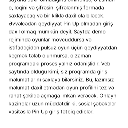
o, loqini və şifrəsini şifrələnmiş formada
saxlayacaq və bir kliklə daxil ola biləcək.
Əvvəlcədən qeydiyyat Pin Up olmadan giriş
daxil olmaq mümkün deyil. Saytda demo
rejimində oyunlar mövcuddursa və
istifadəçidən pulsuz oyun üçün qeydiyyatdan
keçmək tələb olunmursa, o zaman
proqramdakı proses yalnız ödənişlidir. Veb
saytında olduğu kimi, siz proqramda giriş
məlumatlarını saxlaya bilərsiniz. Bu, lazımsız
məlumat daxil etmədən oyun profilini tez və
rahat şəkildə açmağa imkan verəcək. Onlayn
kazinolar uzun müddətdir ki, sosial şəbəkələr
vasitəsilə Pin Up giriş tətbiq ediblər.