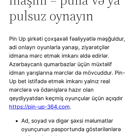
pulsuz oynayın
Pin Up şirkəti çoxşaxəli fəaliyyətlə məşğuldur,
adi onlayn oyunlarla yanaşı, ziyarətçilər
idmana mərc etmək imkanı əldə edirlər.
Azərbaycanlı qumarbazlar üçün müxtəlif
idman yarışlarına mərclər də mövcuddur. Pin-
Up bet istifadə etmək imkanı yalnız real
mərclərə və ödənişlərə hazır olan
qeydiyyatdan keçmiş oyunçular üçün açıqdır
https://pin-up-364.com
.
Ad, soyad və digər şəxsi məlumatlar
oyunçunun pasportunda göstərilənlərə