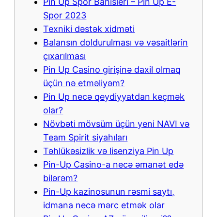
Pin Up Spor Bahisleri – Pin Up E-
Spor 2023
Texniki dəstək xidməti
Balansın doldurulması və vəsaitlərin
çıxarılması
Pin Up Casino girişinə daxil olmaq
üçün nə etməliyəm?
Pin Up necə qeydiyyatdan keçmək
olar?
Növbəti mövsüm üçün yeni NAVI və
Team Spirit siyahıları
Təhlükəsizlik və lisenziya Pin Up
Pin-Up Casino-a necə əmanət edə
bilərəm?
Pin-Up kazinosunun rəsmi saytı,
idmana necə mərc etmək olar