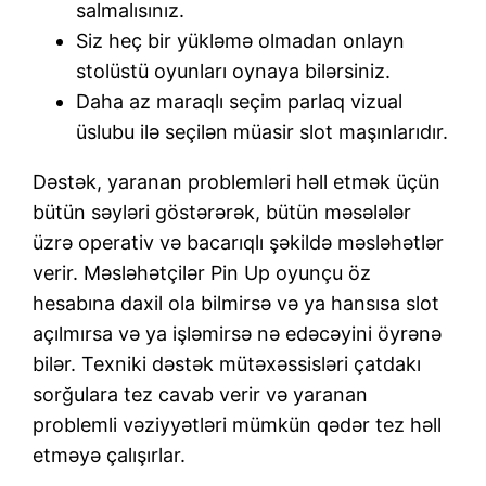
salmalısınız.
Siz heç bir yükləmə olmadan onlayn
stolüstü oyunları oynaya bilərsiniz.
Daha az maraqlı seçim parlaq vizual
üslubu ilə seçilən müasir slot maşınlarıdır.
Dəstək, yaranan problemləri həll etmək üçün
bütün səyləri göstərərək, bütün məsələlər
üzrə operativ və bacarıqlı şəkildə məsləhətlər
verir. Məsləhətçilər Pin Up oyunçu öz
hesabına daxil ola bilmirsə və ya hansısa slot
açılmırsa və ya işləmirsə nə edəcəyini öyrənə
bilər. Texniki dəstək mütəxəssisləri çatdakı
sorğulara tez cavab verir və yaranan
problemli vəziyyətləri mümkün qədər tez həll
etməyə çalışırlar.