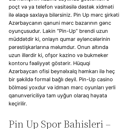
poçt və ya telefon vasitəsilə dəstək xidməti
ilə əlaqə saxlaya bilərsiniz. Pin Up mərc şirkəti
Azərbaycanın qanuni mərc bazarının gənc
oyunçusudur. Lakin “Pin-Up” brendi uzun
müddətdir ki, onlayn qumar əyləncələrinin
pərəstişkarlarına məlumdur. Onun altında
uzun illərdir ki, ofşor kazino və bukmeker
kontoru fəaliyyət göstərir. Hüquqi
Azərbaycan ofisi beynəlxalq həmkarı ilə heç
bir şəkildə formal bağlı deyil. Pin-Up casino
bölməsi yoxdur və idman mərc oyunları yerli
qanunvericiliyə tam uyğun olaraq həyata
keçirilir.
Pin Up Spor Bahisleri –