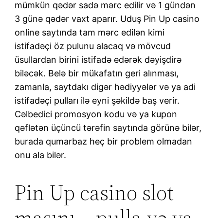
mümkün qədər sadə mərc edilir və 1 gündən
3 günə qədər vaxt aparır. Uduş Pin Up casino
online saytında tam mərc edilən kimi
istifadəçi öz pulunu alacaq və mövcud
üsullardan birini istifadə edərək dəyişdirə
biləcək. Belə bir mükafatın geri alınması,
zamanla, saytdakı digər hədiyyələr və ya adi
istifadəçi pulları ilə eyni şəkildə baş verir.
Cəlbedici promosyon kodu və ya kupon
qəflətən üçüncü tərəfin saytında görünə bilər,
burada qumarbaz heç bir problem olmadan
onu ala bilər.
Pin Up casino slot
maşını – pulla və ya