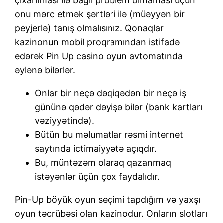
çıxarılması ilə bağlı problem olmaması üçün
onu mərc etmək şərtləri ilə (müəyyən bir
peyjerlə) tanış olmalısınız. Qonaqlar
kazinonun mobil proqramından istifadə
edərək Pin Up casino oyun avtomatında
əylənə bilərlər.
Onlar bir neçə dəqiqədən bir neçə iş
gününə qədər dəyişə bilər (bank kartları
vəziyyətində).
Bütün bu məlumatlar rəsmi internet
saytında ictimaiyyətə açıqdır.
Bu, müntəzəm olaraq qazanmaq
istəyənlər üçün çox faydalıdır.
Pin-Up böyük oyun seçimi tapdığım və yaxşı
oyun təcrübəsi olan kazinodur. Onların slotları