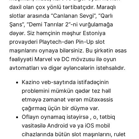
daxil olan çox yönlü tərtibatçıdır. Maraqlı
slotlar arasında “Canlanan Sevgi”, “Qarlı
Şans”, “Demi Tanrılar 2”-ni vurğulamağa
dəyər. Siz həmçinin məşhur Estoniya
provayderi Playtech-dən Pin-Up slot
maşınlarını oynaya bilərsiniz. Bu şirkətin əsas
fəaliyyəti Marvel və DC mövzusu ilə oyun
avtomatları və digər əyləncələrin istehsalıdır.
Kazino veb-saytında istifadəçinin
problemini mümkün qədər tez həll
etməyə zəmanət verən mütəxəssis
çağırmaq üçün bir düymə var.
Oflayn oynamaq istəyirsə , o, tətbiq
vasitəsilə Android və ya iOS mobil
cihazlarında bütün slot maşınlarını, rulet