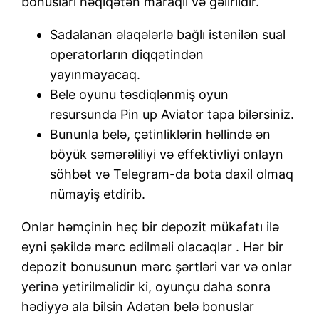
bonusları həqiqətən maraqlı və gəlirlidir.
Sadalanan əlaqələrlə bağlı istənilən sual
operatorların diqqətindən
yayınmayacaq.
Bele oyunu təsdiqlənmiş oyun
resursunda Pin up Aviator tapa bilərsiniz.
Bununla belə, çətinliklərin həllində ən
böyük səmərəliliyi və effektivliyi onlayn
söhbət və Telegram-da bota daxil olmaq
nümayiş etdirib.
Onlar həmçinin heç bir depozit mükafatı ilə
eyni şəkildə mərc edilməli olacaqlar . Hər bir
depozit bonusunun mərc şərtləri var və onlar
yerinə yetirilməlidir ki, oyunçu daha sonra
hədiyyə ala bilsin Adətən belə bonuslar