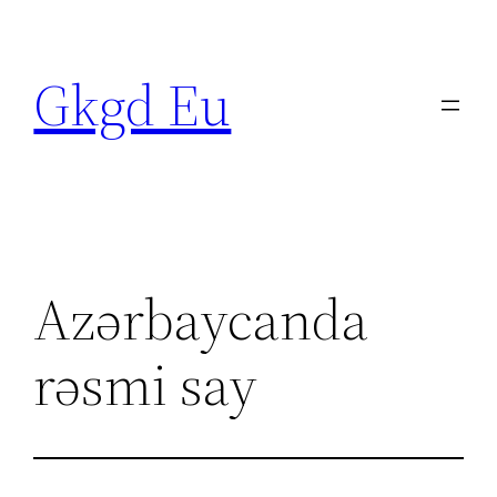
Skip
to
Gkgd Eu
content
Azərbaycanda
rəsmi say