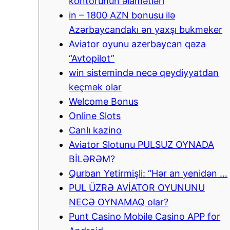
kontorunun əlamətləri
in – 1800 AZN bonusu ilə
Azərbaycandakı ən yaxşı bukmeker
Aviator oyunu azerbaycan qəza
“Avtopilot”
win sistemində necə qeydiyyatdan
keçmək olar
Welcome Bonus
Online Slots
Canlı kazino
Aviator Slotunu PULSUZ OYNADA
BİLƏRƏM?
Qurban Yetirmişli: “Hər an yenidən …
PUL ÜZRƏ AVİATOR OYUNUNU
NECƏ OYNAMAQ olar?
Punt Casino Mobile Casino APP for